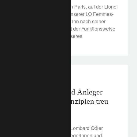
An einer Veranstaltung in Paris, auf der Lionel
Naccache im Rahmen unserer LO Femmes-
Serie sprach, fragten wir ihn nach seiner
wissenschaftlichen Sicht der Funktionsweise
unseres Gehirns und unseres
Investitionsverhaltens.
corporate
Nahen Osten
Anlegerinnen und Anleger
bleiben ihren Prinzipien treu
4. April 2022
Laut einer Umfrage von Lombard Odier
planen vermögende Anlegerinnen und