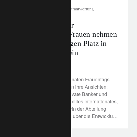
corporate
Unternehmerische Verantwortung
Auf dem Weg zur
Gleichstellung: Frauen nehmen
ihren rechtmässigen Platz in
der Arbeitswelt ein
8. März 2022
Anlässlich des Internationalen Frauentags
teilen unsere Expertinnen ihre Ansichten:
Nadine Mottu, Senior Private Banker und
Leiterin von Grandes Familles Internationales,
und Ebba Lepage, Leiterin der Abteilung
Corporate Sustainability, über die Entwicklung
der Frauen im Finanzsektor.