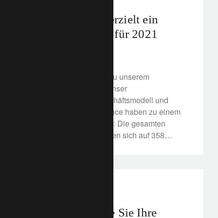
Lombard Odier erzielt ein
starkes Ergebnis für 2021
24. Februar 2022
Erfahren Sie hier mehr zu unserem
Jahresergebnis 2021. Unser
kundenorientiertes Geschäftsmodell und
unsere Anlageperformance haben zu einem
starken Ergebnis geführt: Die gesamten
Kundenvermögen beliefen sich auf 358
Milliarden Franken, 13% mehr als Ende 2020.
Die Bilanz der Gruppe bleibt stark, liquide und
umsichtig investiert.
corporate
wealth planning
Erfahren Sie, wie Sie Ihre