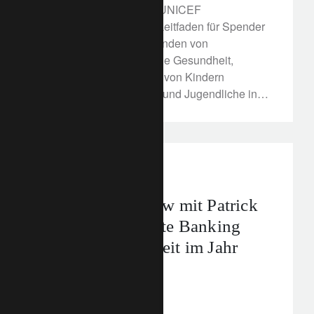
In Zusammenarbeit mit UNICEF
veröffentlichen wir den Leitfaden für Spender
zum Thema Kinder. Spenden von
Philanthropen werden die Gesundheit,
Bildung und den Schutz von Kindern
unterstützen, die Kinder und Jugendliche in
Zeiten einer Pandemie unterstützen möchten.
In the news
Exklusivinterview mit Patrick
Odier über Private Banking
und Nachhaltigkeit im Jahr
2021
14. Dezember 2021