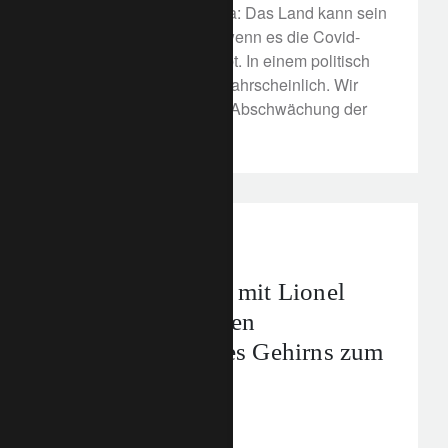
China steckt im Dilemma: Das Land kann sein
BIP-Ziel nur erreichen, wenn es die Covid-
Beschränkungen aufhebt. In einem politisch
heiklen Jahr ist das unwahrscheinlich. Wir
erwarten eine deutliche Abschwächung der
Wirtschaft.
corporate
Eine Begegnung mit Lionel
Naccache: von den
Geheimnissen des Gehirns zum
Investment Bias
11. April 2022