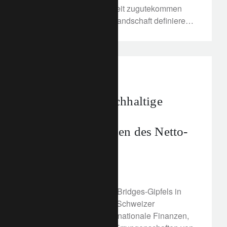
Volkswirtschaften weltweit zugutekommen
und eine neue Industrielandschaft definieren
würden.
corporate
Building Bridges
Die Schweiz, nachhaltige
Energie und die
Herausforderungen des Netto-
Null-Ziels
29. November 2021
Anlässlich des Building Bridges-Gipfels in
Genf blicken wir mit der Schweizer
Staatssekretärin für internationale Finanzen,