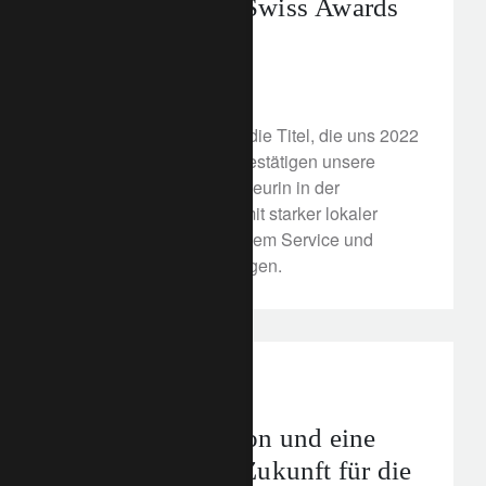
WealthBriefing Swiss Awards
2022
4. Februar 2022
Erfahren Sie mehr über die Titel, die uns 2022
verliehen wurden. Sie bestätigen unsere
Position als wichtige Akteurin in der
Vermögensverwaltung mit starker lokaler
Verankerung, persönlichem Service und
ausgewiesenen Leistungen.
corporate
Sinkende Inflation und eine
aussichtsreiche Zukunft für die