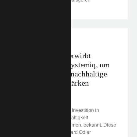
Weltwirtschaft.
media releases
Partnerschaft
Lombard Odier erwirbt
Beteiligung an Systemiq, um
den Rahmen für nachhaltige
Anlagen zu verstärken
2. Dezember 2021
Lombard Odier gibt eine Investition in
Systemiq, ein auf Nachhaltigkeit
ausgerichtetes Unternehmen, bekannt. Diese
Investition wird es Lombard Odier