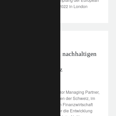
Capital" wurden beim Empfang der European
WealthBriefing Awards 2022 in London
gewürdigt.
In the news
Vorreiterrolle bei nachhaltigen
Finanzen durch
Klimatransparenz
17. März 2022
Patrick Odier, unser Senior Managing Partner,
spricht über das Bestreben der Schweiz, im
Bereich der nachhaltigen Finanzwirtschaft
führend zu sein, und über die Entwicklung