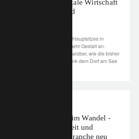
Hauptsitz die lokale Wirtschaft
beeinflussen wird
9. Februar 2022
Der Bau unseres neuen Hauptsitzes in
Bellevue nimmt immer mehr Gestalt an.
Erfahren Sie hier mehr darüber, wie die bisher
größte Investition der Bank dem Dorf am See
neues Leben einhaucht.
In the news
Das Bankwesen im Wandel -
wie Nachhaltigkeit und
Integration die Branche neu