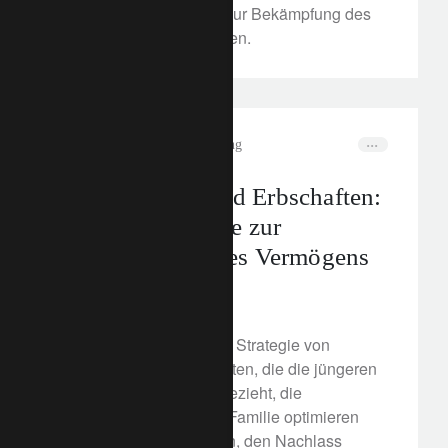
konkrete Massnahmen zur Bekämpfung des
Klimawandels festzulegen.
corporate
Vermögensverwaltung
Schenkungen und Erbschaften:
Sofortige Vorteile zur
Optimierung Ihres Vermögens
17. November 2021
Entdecken Sie, wie eine Strategie von
Schenkungen zu Lebzeiten, die die jüngeren
Generationen aktiv einbezieht, die
Gesamtsteuerlast einer Familie optimieren
und dazu beitragen kann, den Nachlass