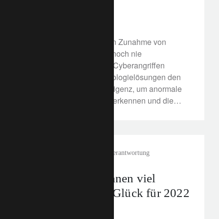
17. Januar 2022
Angesichts der massiven Zunahme von
Betrugsfällen und einer noch nie
dagewesenen Zahl von Cyberangriffen
umfassen unsere Technologielösungen den
Einsatz künstlicher Intelligenz, um anormale
Zahlungen effektiver zu erkennen und die
Bank zu schützen.
corporate
Unternehmerische Verantwortung
Wir wünschen Ihnen viel
Gesundheit und Glück für 2022
20. Dezember 2021