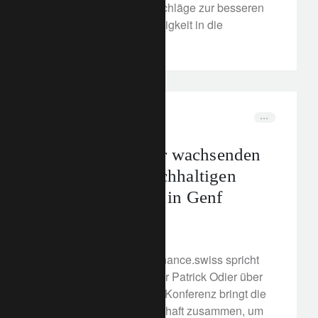
auf und geben fünf Vorschläge zur besseren
Integration von Nachhaltigkeit in die
Strategien
In the news
Partnerschaft
Patrick Odier zur wachsenden
Dynamik der nachhaltigen
Finanzgemeinde in Genf
18. November 2021
In einem Interview mit finance.swiss spricht
Senior Managing Partner Patrick Odier über
Building Bridges. Diese Konferenz bringt die
internationale Gemeinschaft zusammen, um