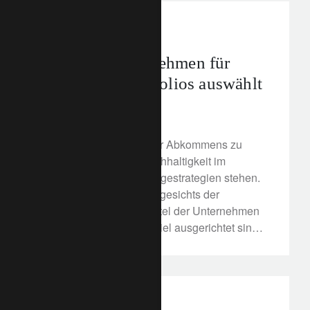
corporate
Netto-Null
Wie man Unternehmen für
Netto-Null-Portfolios auswählt
25. Februar 2022
Um die Ziele des Pariser Abkommens zu
erreichen, muss die Nachhaltigkeit im
Mittelpunkt unserer Anlagestrategien stehen.
Doch wie können wir angesichts der
Tatsache, dass drei Viertel der Unternehmen
nicht auf das 1,5-Grad-Ziel ausgerichtet sind,
unter Berücksichtigung des Netto-Null-Ziels
erfolgreich investieren? Erfahren Sie hier
mehr von unserem Senior Managing Partner
Hubert Keller.
media releases