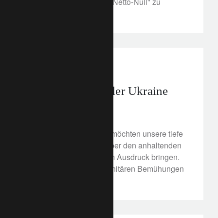
eines Klimascores, um "Netto-Null" zu
erreichen.
corporate
Der Konflikt in der Ukraine
10. März 2022
Wir von Lombard Odier möchten unsere tiefe
Besorgnis und Trauer über den anhaltenden
Krieg in der Ukraine zum Ausdruck bringen.
Mehr über unsere humanitären Bemühungen
erfahren Sie hier.