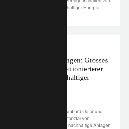
Daniela Stoffel, auf die Errungenschaften von
COP26 im Bereich nachhaltiger Energie
zurück.
media releases
Schweizer Stiftungen: Grosses
Potenzial zu ambitionierterer
Umsetzung nachhaltiger
Investments
25. November 2021
In einer Studie zeigen Lombard Odier und
proFonds das grosse Potenzial von
Schweizer Stiftungen für nachhaltige Anlagen