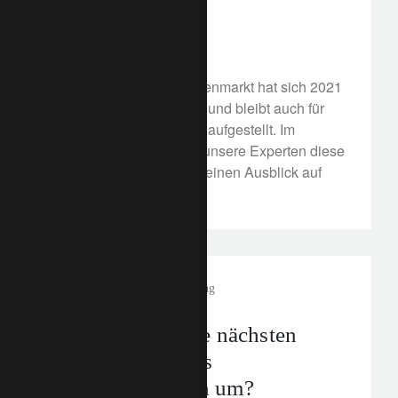
Chancen
25. Januar 2022
Der Schweizer Immobilienmarkt hat sich 2021
hervorragend entwickelt und bleibt auch für
das kommende Jahr gut aufgestellt. Im
Folgenden analysieren unsere Experten diese
Entwicklung und geben einen Ausblick auf
das Jahr 2022.
corporate
Vermögensverwaltung
Wie gestalten die nächsten
Generationen das
Privatbankwesen um?