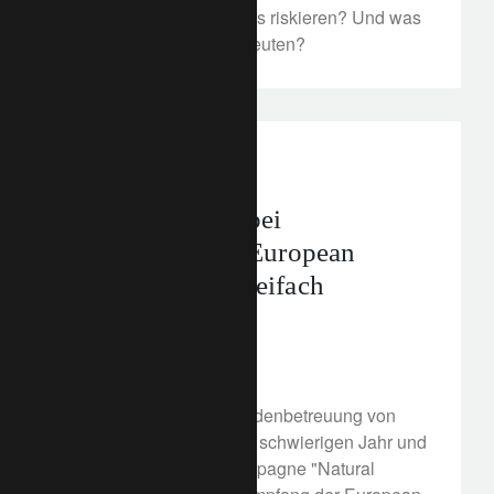
Provokation des Westens riskieren? Und was
wird das für Taiwan bedeuten?
awards
Grossbritanien
Lombard Odier bei
WealthBriefing European
Awards 2022 zweifach
ausgezeichnet
31. März 2022
Die herausragende Kundenbetreuung von
Lombard Odier in einem schwierigen Jahr und
die starke Marketingkampagne "Natural