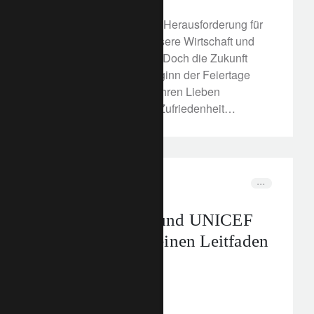
Das Jahr 2021 war eine Herausforderung für
unsere Gesellschaft, unsere Wirtschaft und
unser Zusammenleben. Doch die Zukunft
sieht besser aus. Zu Beginn der Feiertage
möchten wir Ihnen und Ihren Lieben
Gesundheit, Glück und Zufriedenheit
wünschen. Lesen Sie mehr über unsere
philanthropischen Aktivitäten zum
Jahresende.
media releases
Partnerschaft
Lombard Odier und UNICEF
veröffentlichen einen Leitfaden
für Spender
16. Dezember 2021