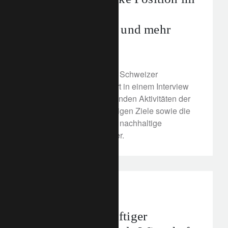
Private Banking,
Nachhaltigkeit – und mehr
18. Februar 2022
Andreas Arni, Leiter des Schweizer
Inlandgeschäfts, erläutert in einem Interview
mit Finews die zunehmenden Aktivitäten der
Bank in Zürich, die künftigen Ziele sowie die
Vorreiterrolle im Bereich nachhaltige
Finanzen. Mehr dazu hier.
In the news
1roof
Wie unser zukünftiger