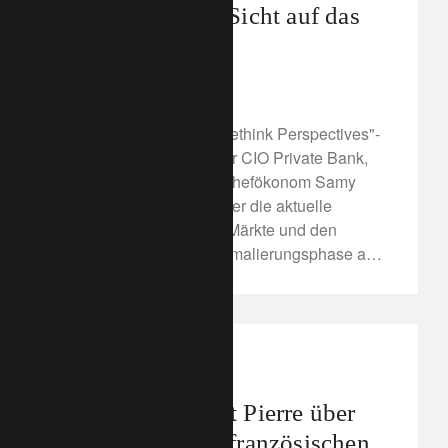
Märkte - unsere Sicht auf das
Jahr 2022
3. Februar 2022
In unserem aktuellen "Rethink Perspectives"-
Webinar tauschten unser CIO Private Bank,
Stéphane Monier, und Chefökonom Samy
Chaar ihre Ansichten über die aktuelle
Unberechenbarkeit der Märkte und den
Beginn einer neuen Normalierungsphase aus.
Erfahren Sie hier mehr.
In the news
Frankreich
Edouard de Saint Pierre über
die Zukunft des französischen