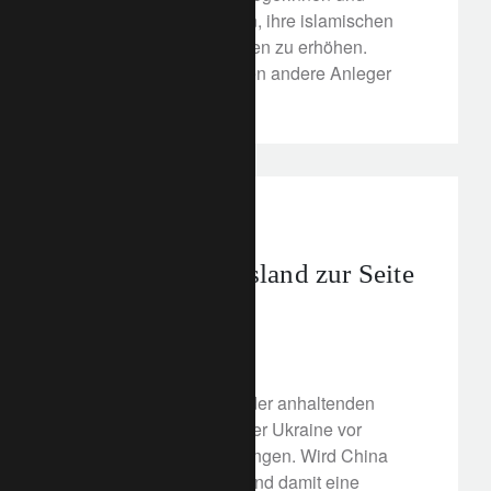
Anleger im Nahen Osten, ihre islamischen
und nachhaltigen Anlagen zu erhöhen.
Warum? Und was können andere Anleger
daraus lernen?
corporate
Wird China Russland zur Seite
stehen?
4. April 2022
China steht angesichts der anhaltenden
Invasion Russlands in der Ukraine vor
schwierigen Entscheidungen. Wird China
Russland unterstützen und damit eine