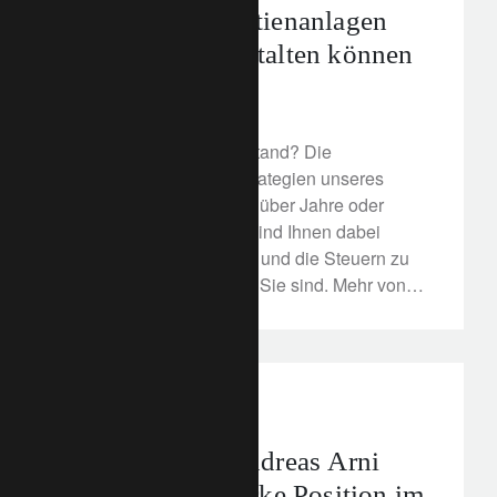
Vorsorge mit Aktienanlagen
dynamischer gestalten können
22. Februar 2022
Planen Sie Ihren Ruhestand? Die
massgeschneiderten Strategien unseres
Expertenteams, die sich über Jahre oder
Jahrzehnte erstrecken, sind Ihnen dabei
behilflich, zu investieren und die Steuern zu
begrenzen - egal wie alt Sie sind. Mehr von
unserem Expertenteam hier.
In the news
Schweiz
Interview mit Andreas Arni
über Zürichs starke Position im