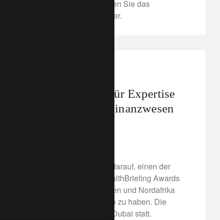
von Lombard Odier. Lesen Sie das
vollständige Interview hier.
awards
Vermögensverwaltung
Lombard Odier für Expertise
im islamischen Finanzwesen
ausgezeichnet
11. November 2021
Lombard Odier ist stolz darauf, einen der
prestigeträchtigsten WealthBriefing Awards
2021 für den Nahen Osten und Nordafrika
(MENA-Region) erhalten zu haben. Die
Preisverleihung fand in Dubai statt.