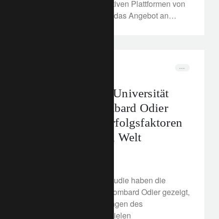
ermöglichen, die innovativen Plattformen von
Systemiq zu nutzen, um das Angebot an
nachhaltigen Anlagen für Kunden zu
überprüfen und zu optimieren.
media releases
Partnerschaft
Neue Studie der Universität
Oxford und Lombard Odier
untersucht die Erfolgsfaktoren
in einer grüneren Welt
30. November 2021
In ihrer gemeinsamen Studie haben die
Universität Oxford und Lombard Odier gezeigt,
dass die Herausforderungen des
ökologischen Wandels vielen