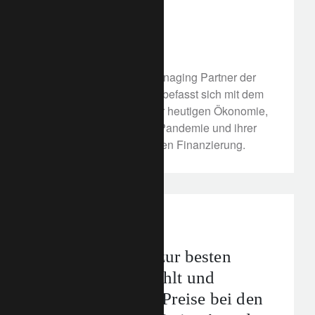
gestalten
8. Februar 2022
Patrick Odier, Senior Managing Partner der
Lombard Odier Gruppe, befasst sich mit dem
Image der Banken in der heutigen Ökonomie,
deren Reaktion auf die Pandemie und ihrer
Rolle bei der nachhaltigen Finanzierung.
awards
Vermögensverwaltung
Lombard Odier zur besten
Privatbank gewählt und
gewinnt weitere Preise bei den