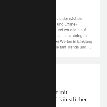
21. Januar 2022
Privatbanken müssen heute der nächsten
Generation reale Online- und Offline-
Anlageerlebnisse bieten und vor allem auf
ihren Wunsch eingehen, sich einzubringen
und ihre Anlagen mit ihren Werten in Einklang
zu bringen. Entdecken Sie fünf Trends und die
Erwartungen der Millennials.
corporate
Technologie
Bekämpfung der
Cyberkriminalität mit
menschlicher und künstlicher
Intelligenz