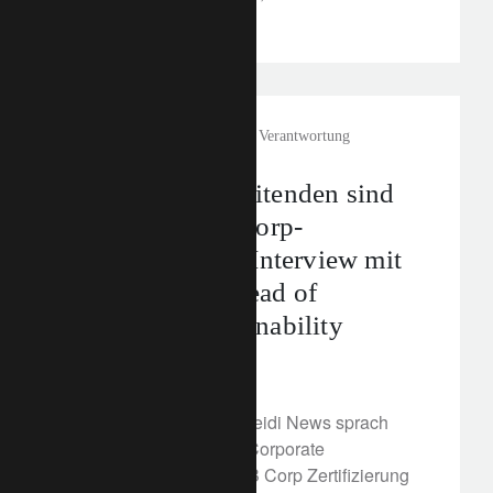
langfristig zu erhalten.
In the news
Unternehmerische Verantwortung
«Unsere Mitarbeitenden sind
stolz auf die B Corp-
Zertifizierung», Interview mit
Ebba Lepage, Head of
Corporate Sustainability
12. November 2021
In einem Interview mit Heidi News sprach
Ebba Lepage, Head of Corporate
Sustainability, über die B Corp Zertifizierung