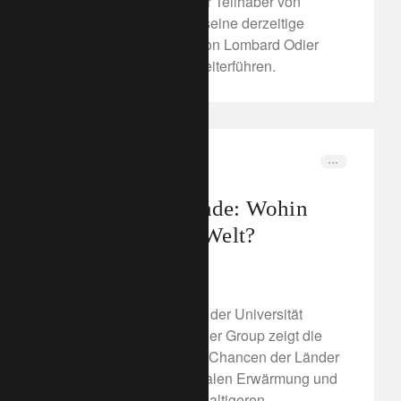
2022 geschäftsführender Teilhaber von
Lombard Odier. Er wird seine derzeitige
Funktion als Co-Leiter von Lombard Odier
Investment Managers weiterführen.
In the news
Partnerschaft
Nachhaltige Wende: Wohin
bewegt sich die Welt?
8. Dezember 2021
Die gemeinsame Studie der Universität
Oxford und Lombard Odier Group zeigt die
Herausforderungen und Chancen der Länder
im Umgang mit der globalen Erwärmung und
dem Aufbau einer nachhaltigeren