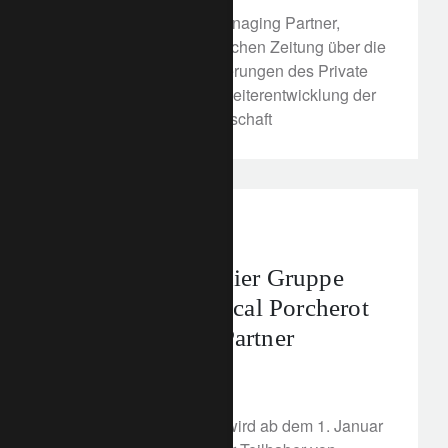
Patrick Odier, Senior Managing Partner,
spricht mit der Süddeutschen Zeitung über die
zukünftigen Herausforderungen des Private
Banking und die stete Weiterentwicklung der
nachhaltigen Finanzwirtschaft
media releases
Die Lombard Odier Gruppe
ernennt Jean-Pascal Porcherot
zum Managing Partner
9. Dezember 2021
Jean-Pascal Porcherot wird ab dem 1. Januar