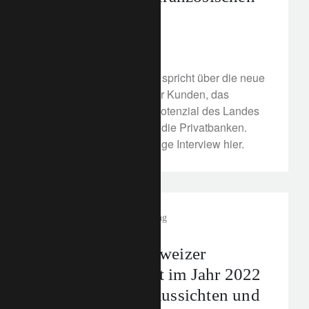
Marktes
2. Februar 2022
Edouard de Saint Pierre spricht über die neue
Generation französischer Kunden, das
wachsende Wirtschaftspotenzial des Landes
und die Erwartungen an die Privatbanken.
Lesen Sie das vollständige Interview hier.
corporate
Vermögensverwaltung
Was ist vom Schweizer
Immobilienmarkt im Jahr 2022
zu erwarten? – Aussichten und