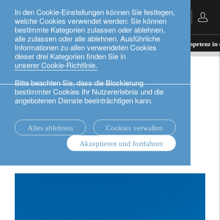
In den Cookie-Einstellungen können Sie festlegen,
Deutsch
welche Cookies verwendet werden: Sie können
bestimmte Kategorien zulassen oder ablehnen,
alle zulassen oder alle ablehnen. Ausführliche
Private Banking.
Lokale Expertise.
Unsere Kompetenz in 
Informationen zu allen verwendeten Cookies
dieser drei Kategorien finden Sie in
unserer Cookie-Richtlinie.
Bitte beachten Sie, dass die Blockierung
Unsere Kompetenz in der
bestimmter Cookies Ihr Nutzererlebnis und die
angebotenen Dienste beeinträchtigen kann.
Vermögensverwaltung in
Alles ablehnen
Cookies verwalten
Brasilien.
Akzeptieren und fortfahren