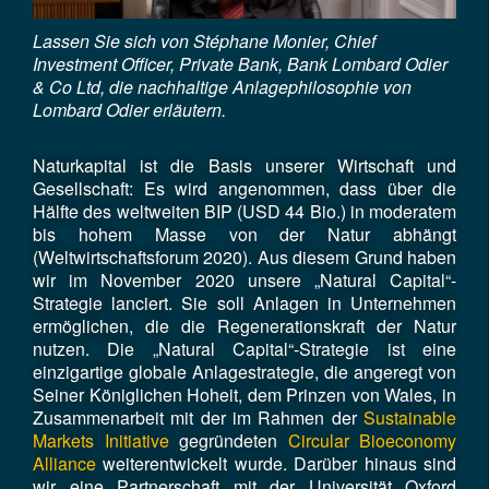
Lassen Sie sich von Stéphane Monier, Chief
Investment Officer, Private Bank, Bank Lombard Odier
& Co Ltd, die nachhaltige Anlagephilosophie von
Lombard Odier erläutern.
Naturkapital ist die Basis unserer Wirtschaft und
Gesellschaft: Es wird angenommen, dass über die
Hälfte des weltweiten BIP (USD 44 Bio.) in moderatem
bis hohem Masse von der Natur abhängt
(Weltwirtschaftsforum 2020). Aus diesem Grund haben
wir im November 2020 unsere „Natural Capital“-
Strategie lanciert. Sie soll Anlagen in Unternehmen
ermöglichen, die die Regenerationskraft der Natur
nutzen. Die „Natural Capital“-Strategie ist eine
einzigartige globale Anlagestrategie, die angeregt von
Seiner Königlichen Hoheit, dem Prinzen von Wales, in
Zusammenarbeit mit der im Rahmen der
Sustainable
Markets Initiative
gegründeten
Circular Bioeconomy
Alliance
weiterentwickelt wurde. Darüber hinaus sind
wir eine Partnerschaft mit der Universität Oxford