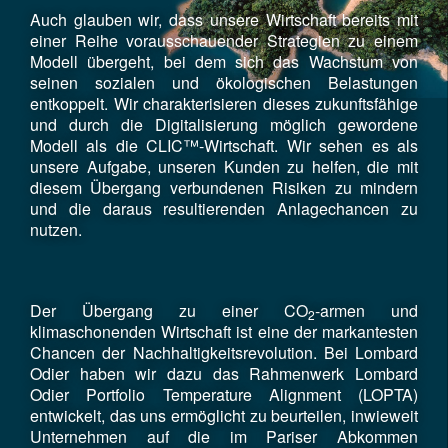
Auch glauben wir, dass unsere Wirtschaft bereits mit
einer Reihe vorausschauender Strategien zu einem
Modell übergeht, bei dem sich das Wachstum von
seinen sozialen und ökologischen Belastungen
entkoppelt. Wir charakterisieren dieses zukunftsfähige
und durch die Digitalisierung möglich gewordene
Modell als die CLIC™-Wirtschaft. Wir sehen es als
unsere Aufgabe, unseren Kunden zu helfen, die mit
diesem Übergang verbundenen Risiken zu mindern
und die daraus resultierenden Anlagechancen zu
nutzen.
Der Übergang zu einer CO
-armen und
2
klimaschonenden Wirtschaft ist eine der markantesten
Chancen der Nachhaltigkeitsrevolution. Bei Lombard
Odier haben wir dazu das Rahmenwerk Lombard
Odier Portfolio Temperature Alignment (LOPTA)
entwickelt, das uns ermöglicht zu beurteilen, inwieweit
Unternehmen auf die im Pariser Abkommen