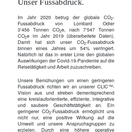
Unser Fussabdruck.
Im Jahr 2020 betrug der globale CO
-
2
Fussabdruck von Lombard Odier
3‘456 Tonnen CO
e, nach 7‘547 Tonnen
2
CO
e im Jahr 2019 (überarbeitete Daten).
2
Damit hat sich unser CO
-Fussabdruck
2
binnen eines Jahres um 54% verringert.
Natürlich ist das in erster Linie den globalen
Auswirkungen der Covid-19-Pandemie auf die
Reisetätigkeit und Arbeit zuzuschreiben.
Unsere Bemühungen um einen geringeren
Fussabdruck richten wir an unserer CLIC™-
Vision aus und streben dementsprechend
eine kreislauforientierte, effiziente, integrative
und saubere Geschäftstätigkeit an. Ein
geringerer CO
-Fussabdruck ermöglicht uns
2
nicht nur, eine positive Wirkung auf die
Umwelt und unsere Anspruchsgruppen zu
erzielen. Durch eine höhere operative