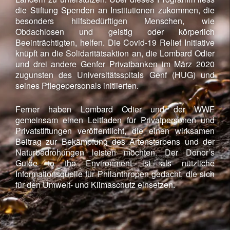
die Stiftung Spenden an Institutionen zukommen, die
besonders hilfsbedürftigen Menschen, wie
Obdachlosen und geistig oder körperlich
Beeinträchtigten, helfen. Die Covid-19 Relief Initiative
knüpft an die Solidaritätsaktion an, die Lombard Odier
und drei andere Genfer Privatbanken im März 2020
zugunsten des Universitätsspitals Genf (HUG) und
seines Pflegepersonals initiierten.
Ferner haben Lombard Odier und der WWF
gemeinsam einen Leitfaden für Privatpersonen und
Privatstiftungen veröffentlicht, die einen wirksamen
Beitrag zur Bekämpfung des Artensterbens und der
Naturbedrohungen leisten möchten. Der Donor’s
Guide to the Environment ist als nützliche
Informationsquelle für Philanthropen gedacht, die sich
für den Umwelt- und Klimaschutz einsetzen.