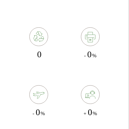
des Gebäudes in Genf
Tonnen Papier weltweit
wird über ein hausinternes
rezykliert in 2020
Kreislaufsystem beheizt in
2020 Gebäuden ab 2019
2
0
-
%
0
0
-
%
+
%