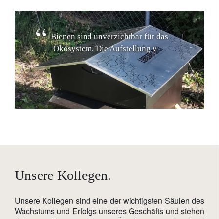
B
i
e
n
e
n
s
i
n
d
u
n
v
e
r
z
i
c
h
t
b
a
r
f
ü
r
d
a
s
Ö
k
o
s
y
s
t
e
m
.
D
i
e
A
u
f
s
t
e
l
l
u
n
g
v
o
n
B
i
e
n
e
n
s
t
ö
c
k
e
n
a
n
u
n
s
e
r
e
m
z
u
k
ü
n
f
t
i
g
e
n
H
a
u
p
t
s
i
t
z
t
r
ä
g
t
z
u
m
S
c
h
u
t
z
d
e
r
B
i
o
d
i
v
e
r
s
i
t
Unsere Kollegen.
Unsere Kollegen sind eine der wichtigsten Säulen des
Wachstums und Erfolgs unseres Geschäfts und stehen