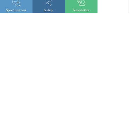
Sprechen wir.
teilen.
Newsletter.
Ein kollaborativer Anlageansatz,
bei dem Ihre Entscheidungen im
Mittelpunkt stehen.
Ein kollaborativer Anlageansatz, bei
dem Ihre Entscheidungen im
Mittelpunkt stehen – gestützt auf die
Expertise unserer Teams
Die Anlageverwaltung mit Beratungsmandat ist ein
kollaborativer Ansatz für Kundinnen und Kunden, die
sich aktiv am Aufbau ihres Portfolios beteiligen
möchten. Viele legen aber auch Wert darauf, sich bei