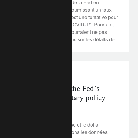
L'intervention agressive de la Fed en
réduisant les taux et en fournissant un taux
substantiel de liquidités est une tentative pour
combattre les effets de COVID-19. Pourtant,
ces mesures radicales pourraient ne pas
suffire. Pour en savoir plus sur les détails de
la décision de la Fed et sur ce que nous
attendons des décideurs politiques.
perspectives d’investissement
FX markets and the Fed’s
aggressive monetary policy
13 mars 2020
L'or, le yen, le franc suisse et le dollar
américain. Nous examinons les données