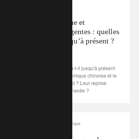
perspectives d’investissement
COVID-19, Chine et
économies émergentes : quelles
implications jusqu’à présent ?
14 février 2020
Comment le COVID-19 a-t-il jusqu'à présent
influencé l'activité économique chinoise et le
reste du monde émergent ? Leur reprise
économique est-elle menacée ?
FT Rethink
changement climatique