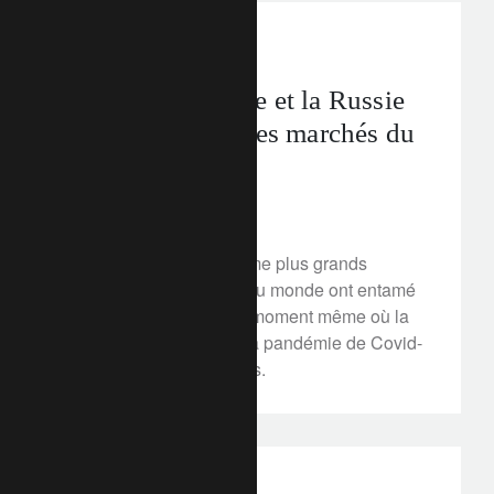
perspectives d’investissement
L'Arabie saoudite et la Russie
font un pari sur les marchés du
pétrole
27 mars 2020
Les deuxième et troisième plus grands
producteurs de pétrole du monde ont entamé
une guerre des prix, au moment même où la
demande chute et que la pandémie de Covid-
19 ralentit les économies.
rethink sustainability
net zero