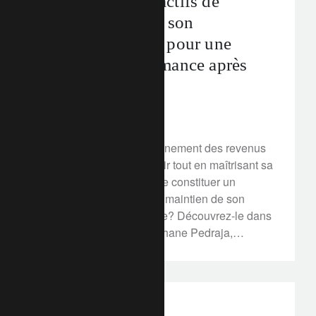
Coordonner les actifs de
l’entreprise et de son
patrimoine privé pour une
meilleure performance après
impôt
4 mars 2020
Comment bénéficier pleinement des revenus
que l’entreprise peut offrir tout en maîtrisant sa
fiscalité privée, afin de se constituer un
patrimoine qui assure le maintien de son
niveau de vie à la retraite? Découvrez-le dans
une interview avec Stéphane Pedraja,
responsable de la Banque Lombard Odier &
Cie Lausanne.
perspectives d’investissement