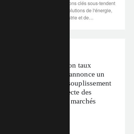
carbone. Quatre révolutions clés sous-tendent
ce changement : les révolutions de l'énergie,
des transports, de l'industrie et de
l'aménagement du territoire. Ces secteurs
doivent être complètement repensés car ils
sont essentiels à la croissance économique.
Les entreprises qui sont à la pointe de cette
perspectives d’investissement
transition sont susceptibles d'accroître leur
part de marché et celles qui sont à la traîne
La Fed ramène son taux
sont confrontées à une menace existentielle.
directeur à zéro, annonce un
programme d’assouplissement
quantitatif et injecte des
liquidités sur les marchés
monétaires
16 mars 2020