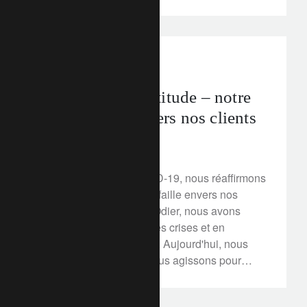
corporate
Repenser l’incertitude – notre
engagement envers nos clients
31 mars 2020
Face à la crise du COVID-19, nous réaffirmons
notre engagement sans faille envers nos
clients. Chez Lombard Odier, nous avons
survécu à de nombreuses crises et en
sommes sortis plus forts. Aujourd'hui, nous
sommes mobilisés et nous agissons pour
protéger nos clients et nos collaborateurs.