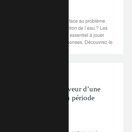
20 mars 2020
Que pouvons-nous faire face au problème
grandissant de la raréfaction de l’eau ? Les
investisseurs ont un rôle essentiel à jouer
dans la recherche de réponses. Découvrez-le
rethink sustainability
net zero
Arguments en faveur d’une
relance propre en période
d’insécurité
19 mars 2020