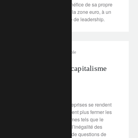
croissance fragile au bénéfice de sa propre
économie et du reste de la zone euro, à un
moment où l'UE manque de leadership.
FT Rethink
entreprise soutenable
L’émergence du capitalisme
vertueux
20 février 2020
De plus en plus, les entreprises se rendent
compte qu’elles ne peuvent plus fermer les
yeux sur certains problèmes tels que le
changement climatique, l’inégalité des
revenus et toutes sortes de questions de