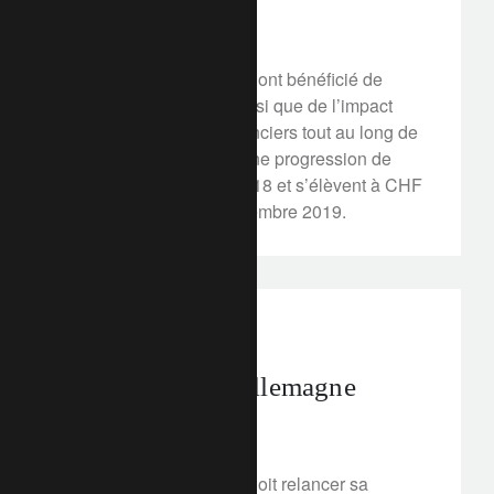
27 février 2020
Les actifs de la clientèle ont bénéficié de
solides apports nets, ainsi que de l’impact
positif des marchés financiers tout au long de
l’année. Ils ont affiché une progression de
16% par rapport à fin 2018 et s’élèvent à CHF
299 milliards au 31 décembre 2019.
perspectives d’investissement
En attendant l’Allemagne
25 février 2020
L'économie allemande doit relancer sa