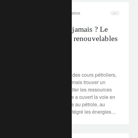
rethink sustainability
électrification
Maintenant... ou jamais ? Le
défi des énergies renouvelables
en Suisse
12 mars 2020
Sur fond d’effondrement des cours pétroliers,
nous devons plus que jamais trouver un
moyen pour mieux exploiter les ressources
renouvelables. La Suisse a ouvert la voie en
réduisant sa dépendance au pétrole, au
charbon et au gaz et a intégré les énergies
sans carbone dans son mix énergétique
depuis longtemps. Mais il reste encore
beaucoup de chemin à parcourir. Nous