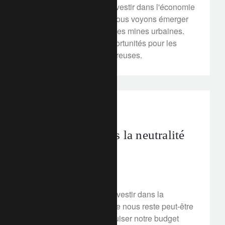
devons développer et investir dans l'économie
circulaire. Aujourd'hui, nous voyons émerger
une nouvelle industrie : les mines urbaines.
Les initiatives et les opportunités pour les
investisseurs sont nombreuses.
rethink sustainability
net zero
La transition vers la neutralité
carbone
16 mars 2020
Le moment est venu d'investir dans la
transition climatique. Il ne nous reste peut-être
que sept ans avant d'épuiser notre budget