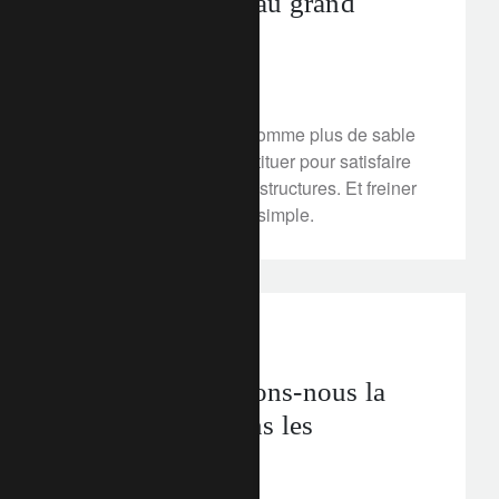
Mettre un terme au grand
pillage du sable
13 février 2020
Chaque année, on consomme plus de sable
qu'on ne peut en reconstituer pour satisfaire
l'appétit mondial en infrastructures. Et freiner
ce pillage est loin d'être simple.
corporate
Comment intégrons-nous la
soutenabilité dans les
portefeuilles ?
12 février 2020