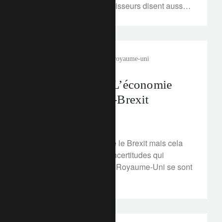
gouvernance. Les investisseurs disent aussi
qu’ils cherchent davantage que de simples
profits.
perspectives d’investissement
royaume-uni
Et maintenant ? L’économie
britannique post-Brexit
18 février 2020
Boris Johnson a exécuté le Brexit mais cela
ne signifie pas que les incertitudes qui
entourent l'économie du Royaume-Uni se sont
dissipées.