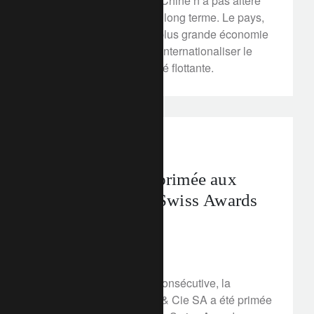
Face au coronavirus, la Chine n’a pas altéré
sa stratégie monétaire à long terme. Le pays,
en passe de devenir la plus grande économie
mondiale, est en train d’internationaliser le
Yuan, monnaie à la parité flottante.
awards
Lombard Odier primée aux
WealthBriefing Swiss Awards
2020
7 février 2020
Pour la sixième année consécutive, la
Banque Lombard Odier & Cie SA a été primée