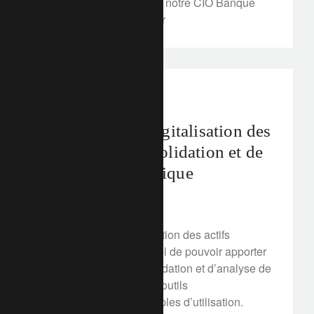
Découvrez-en plus avec notre CIO Banque
Privée, Stéphane Monier
In the news
Du papier à la digitalisation des
services de consolidation et de
reporting dynamique
3 avril 2020
À l’heure de la digitalisation des actifs
financiers, il est essentiel de pouvoir apporter
des solutions de consolidation et d’analyse de
patrimoine, grâce à des outils
personnalisables et simples d’utilisation.