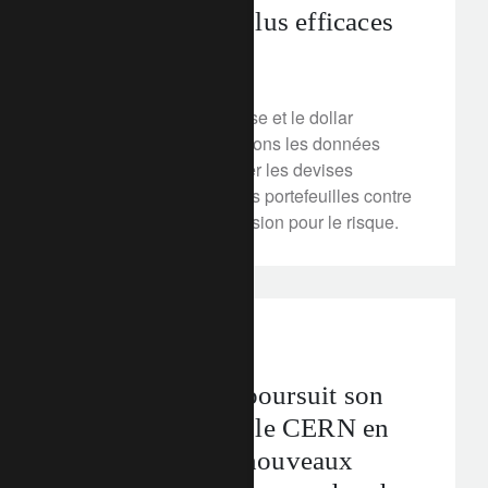
couvertures les plus efficaces
28 février 2020
L'or, le yen, le franc suisse et le dollar
américain. Nous examinons les données
empiriques pour identifier les devises
capables de prémunir les portefeuilles contre
un épisode de forte aversion pour le risque.
media releases
partenariats
Lombard Odier poursuit son
association avec le CERN en
soutenant deux nouveaux