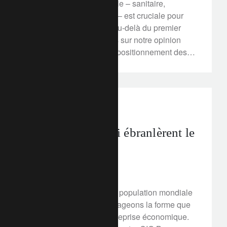
réponse tridimensionnelle – sanitaire,
monétaire et budgétaire – est cruciale pour
que le virus n’aille pas au-delà du premier
semestre. En savoir plus sur notre opinion
macroéconomique et le positionnement des
portefeuilles.
perspectives d’investissement
Dix semaines qui ébranlèrent le
monde
6 avril 2020
Alors que la moitié de la population mondiale
est confinée, nous envisageons la forme que
prendra une éventuelle reprise économique.