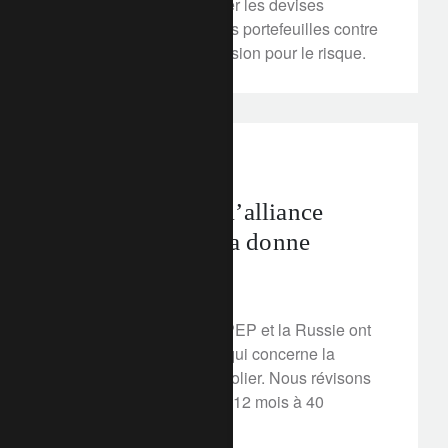
empiriques pour identifier les devises
capables de prémunir les portefeuilles contre
un épisode de forte aversion pour le risque.
perspectives d’investissement
L’éclatement de l’alliance
OPEP+ change la donne
12 mars 2020
Les différends entre l'OPEP et la Russie ont
changé la donne en ce qui concerne la
structure du marché pétrolier. Nous révisons
notre objectif de prix sur 12 mois à 40
USD/baril (Brent)