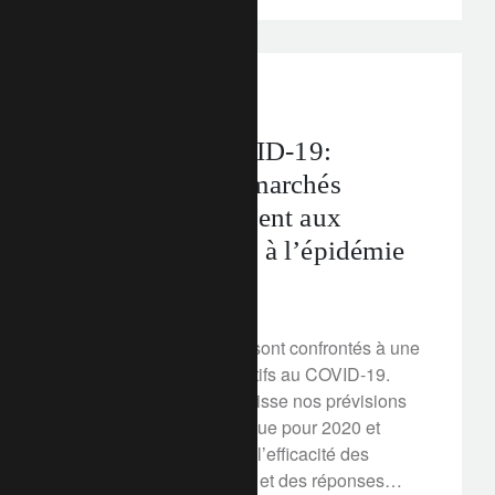
perspectives d’investissement
Marchés et COVID-19:
tensions sur les marchés
pétroliers s’ajoutent aux
inquiétudes liées à l’épidémie
12 mars 2020
Les marchés financiers sont confrontés à une
montée des risques relatifs au COVID-19.
Nous avons revu à la baisse nos prévisions
de croissance économique pour 2020 et
continuons de surveiller l’efficacité des
mesures d’endiguement et des réponses