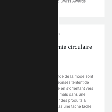
lors des « WealthBriefing Swiss Awards
2020».
FT Rethink
économie circulaire
Créer une économie circulaire
de la mode
6 février 2020
Les déchets dans le monde de la mode sont
énormes. Certaines entreprises tentent de
changer cette dynamique en s’orientant vers
une économie circulaire, mais dans une
industrie caractérisée par des produits à
usage unique, ce n’est pas une tâche facile.