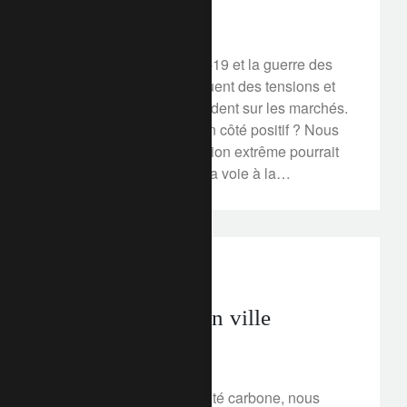
19 mars 2020
La pandémie du COVID-19 et la guerre des
cours du pétrole provoquent des tensions et
une volatilité sans précédent sur les marchés.
Mais pourrait-il y avoir un côté positif ? Nous
pensons que cette situation extrême pourrait
bien contribuer à ouvrir la voie à la
décarbonisation. Comment ? L’évolution des
habitudes de consommation, le changement
politique, la baisse de la demande de pétrole
et les sources d’énergie renouvelables
In the news
pourraient apporter un peu de lumière au bout
de ce sombre tunnel. En savoir plus.
Des mines d’or en ville
18 mars 2020
Pour atteindre la neutralité carbone, nous