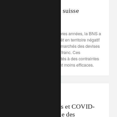
Contenir le franc suisse
2 mars 2020
Au cours des cinq dernières années, la BNS a
maintenu les taux d'intérêt en territoire négatif
et est intervenue sur les marchés des devises
pour contenir la force du franc. Ces
instruments sont confrontés à des contraintes
croissantes et deviennent moins efficaces.
perspectives d’investissement
Monnaies refuges et COVID-
19 : à la recherche des