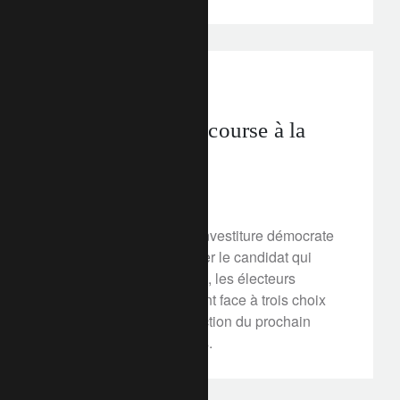
politiques apportées à l’échelle mondiale.
perspectives d’investissement
Les enjeux de la course à la
Maison Blanche
12 mars 2020
Alors que la course à l’investiture démocrate
se resserre pour désigner le candidat qui
affrontera Donald Trump, les électeurs
américains sont à présent face à trois choix
très différents pour l’élection du prochain
président des Etats-Unis.