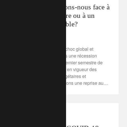
Covid-19 – Faisons-nous face à
un choc transitoire ou à un
impact plus durable?
24 mars 2020
COVID-19 provoque un choc global et
profond. Nous prévoyons une récession
mondiale au cours du premier semestre de
2020, mais avec l'entrée en vigueur des
mesures sanitaires, budgétaires et
monétaires, nous anticipons une reprise au
cours du second semestre. Une crise plus
profonde n’est néanmoins pas à exclure. Plus
dans notre vidéo avec nos experts
perspectives d’investissement