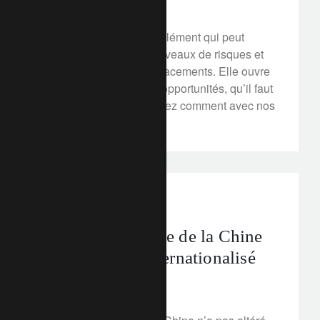
La soutenabilité est un élément qui peut
influencer à la fois les niveaux de risques et
les performances des placements. Elle ouvre
surtout de nombreuses opportunités, qu’il faut
savoir détecter. Découvrez comment avec nos
experts ici
perspectives d’investissement
La longue marche de la Chine
vers un yuan internationalisé
10 février 2020