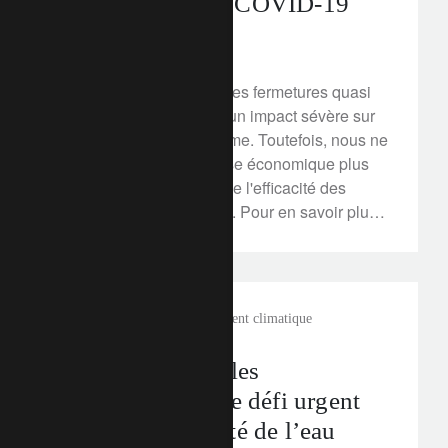
Le coupe-circuit COVID-19
23 mars 2020
La crise du Covid-19 et les fermetures quasi
totales des pays auront un impact sévère sur
la croissance à court terme. Toutefois, nous ne
pouvons écarter une crise économique plus
profonde. Tout dépend de l'efficacité des
mesures mises en place. Pour en savoir plus
sur notre analyse, cliquez ici.
rethink sustainability
changement climatique
Actifs liquides : les
investisseurs et le défi urgent
de la soutenabilité de l’eau