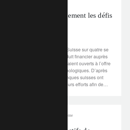
In the news
cliquez ici.
Relever collectivement les défis
technologiques
9 mars 2020
Aujourd’hui, environ un Suisse sur quatre se
dit prêt à acheter un produit financier auprès
d'une fintech, et 30% seraient ouverts à l’offre
de grands groupes technologiques. D’après
Alexandre Zeller, les banques suisses ont
donc tout intérêt à unir leurs efforts afin de
relever collectivement ces défis
technologiques et renforcer la position de la
place financière suisse de centre de gestion
de fortune de premier plan.
In the news
gestion de patrimoine