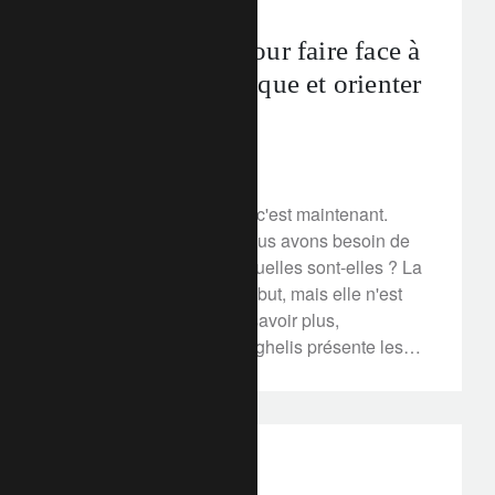
Des politiques pour faire face à
l’urgence climatique et orienter
l’innovation
26 mars 2020
La transition climatique, c'est maintenant.
Mais pour la soutenir, nous avons besoin de
politiques concertées. Quelles sont-elles ? La
tarification est un bon début, mais elle n'est
pas suffisante. Pour en savoir plus,
l'économiste Dimitri Zenghelis présente les
politiques qui pourraient faire de cette
transition la plus grande opportunité
d'investissement de ce siècle.
perspectives d’investissement