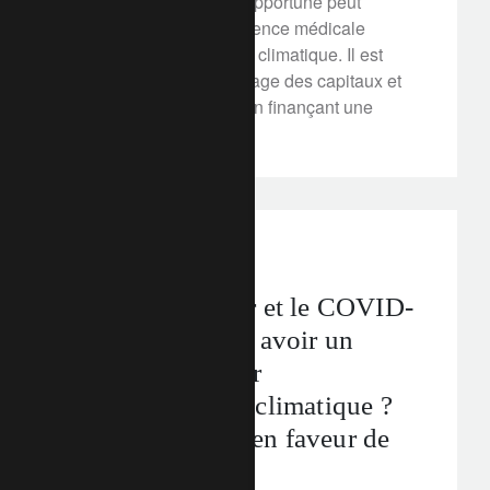
Une action réfléchie et opportune peut
répondre à la fois à l'urgence médicale
COVID-19 et à l'urgence climatique. Il est
possible de faire bon usage des capitaux et
de stimuler l'économie en finançant une
transition verte.
rethink sustainability
net zero
Le choc pétrolier et le COVID-
19 pourraient-ils avoir un
impact positif sur
l’investissement climatique ?
Cinq arguments en faveur de
cette thèse