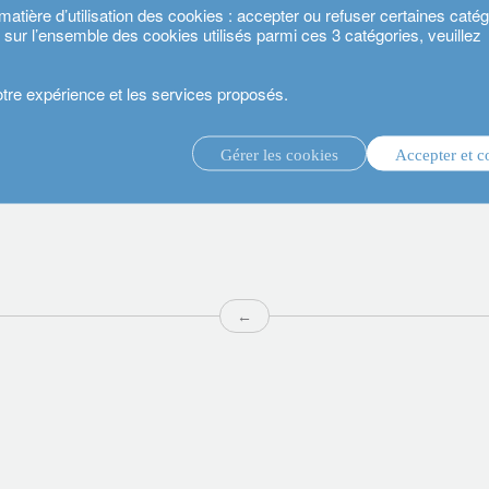
ière d’utilisation des cookies : accepter ou refuser certaines catégo
s sur l’ensemble des cookies utilisés parmi ces 3 catégories, veuillez
votre expérience et les services proposés.
Gérer les cookies
Accepter et c
té 2024.
gestion d’investissement discrétionnaire.
service de conseil en investissement.
.
←
estisseurs.