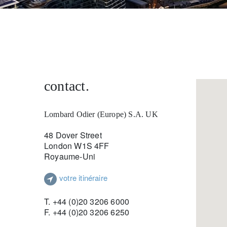
entrepreneurs.
moyen-orient.
UHNWI grands patrimoines.
brésil.
contact.
Lombard Odier (Europe) S.A. UK
48 Dover Street
London W1S 4FF
Royaume-Uni
votre itinéraire
T. +44 (0)20 3206 6000
F. +44 (0)20 3206 6250