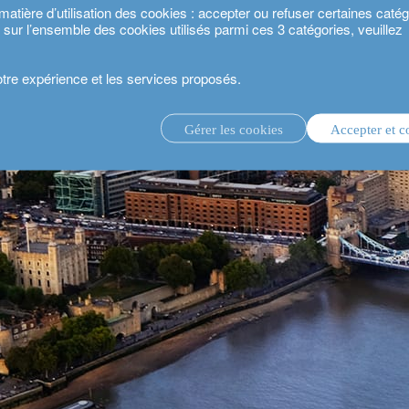
ière d’utilisation des cookies : accepter ou refuser certaines catégo
s sur l’ensemble des cookies utilisés parmi ces 3 catégories, veuillez
votre expérience et les services proposés.
Gérer les cookies
Accepter et c
té 2024.
gestion d’investissement discrétionnaire.
service de conseil en investissement.
.
estisseurs.