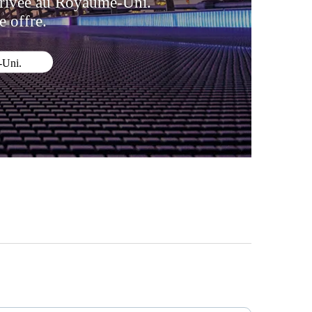
privée au Royaume-Uni.
e offre.
-Uni.