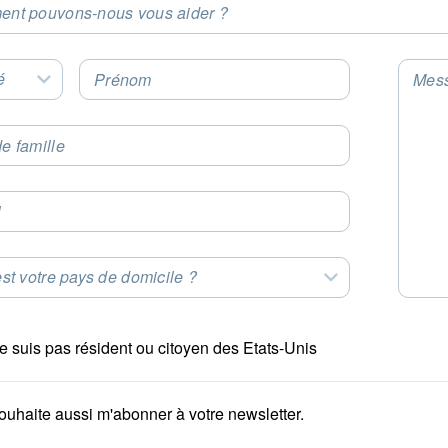
nt pouvons-nous vous aider ?
t an Option
é
Prénom
Mes
Select an Option
e famille
l
st votre pays de domicile ?
t an Option
e suis pas résident ou citoyen des Etats-Unis
ouhaite aussi m'abonner à votre newsletter.