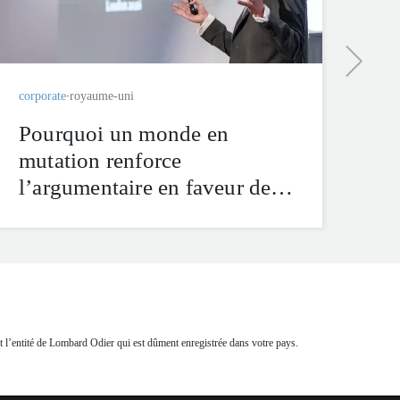
br
corporate
royaume-uni
Pourquoi un monde en
mutation renforce
l’argumentaire en faveur de
l’investissement durable –
d’une crise systémique aux
opportunités structurelles
t l’entité de Lombard Odier qui est dûment enregistrée dans votre pays.