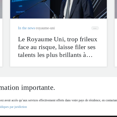
In the news
royaume-uni
Le Royaume Uni, trop frileux
face au risque, laisse filer ses
talents les plus brillants à
l’étranger : notre mission est
de leur permettre de réussir
ici – la tribune de notre CEO
UK dans The Telegraph
mation importante.
ez avoir accès qu’aux services effectivement offerts dans votre pays de résidence, en contactan
diques par juridiction