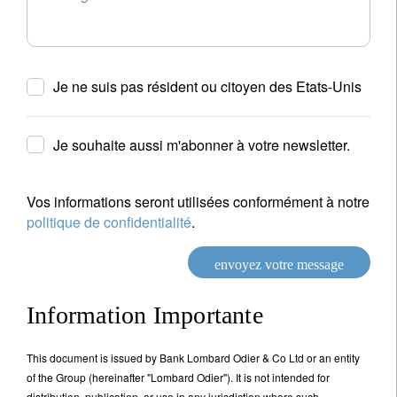
Civilité
Prénom
Nom
Je ne suis pas résident ou citoyen des Etats-Unis
Pays de résidence
Je souhaite aussi m'abonner à votre newsletter.
Je ne suis pas résident ou citoyen des Etats-Unis
Vos informations seront utilisées conformément à notre
politique de confidentialité
.
Vos informations seront utilisées conformément à
notre
politique de confidentialité
.
envoyez votre message
s'inscrire
Information Importante
This document is issued by Bank Lombard Odier & Co Ltd or an entity
of the Group (hereinafter "Lombard Odier"). It is not intended for
distribution, publication, or use in any jurisdiction where such