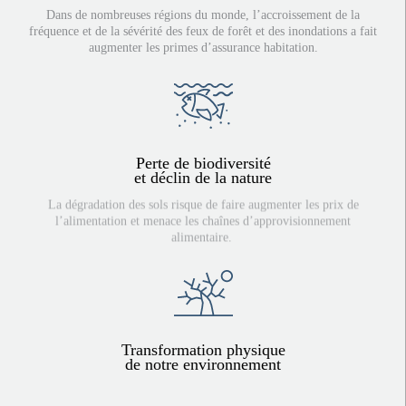
Dans de nombreuses régions du monde, l’accroissement de la
fréquence et de la sévérité des feux de forêt et des inondations a fait
augmenter les primes d’assurance habitation.
Perte de biodiversité
et déclin de la nature
La dégradation des sols risque de faire augmenter les prix de
l’alimentation et menace les chaînes d’approvisionnement
alimentaire.
Transformation physique
de notre environnement
Les vagues de chaleur et les épisodes de sécheresse amoindrissent le
rendement des cultures et contraignent les villes à investir dans des