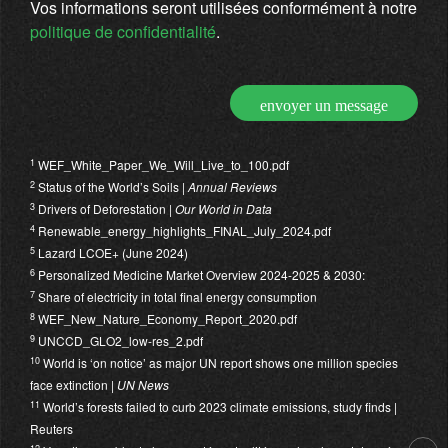
Vos informations seront utilisées conformément à notre
politique de confidentialité
.
envoyer un message
1
WEF_White_Paper_We_Will_Live_to_100.pdf
2
Status of the World’s Soils |
Annual Reviews
3
Drivers of Deforestation |
Our World in Data
4
Renewable_energy_highlights_FINAL_July_2024.pdf
5
Lazard LCOE+ (June 2024)
6
Personalized Medicine Market Overview 2024-2025 & 2030:
7
Share of electricity in total final energy consumption
8
WEF_New_Nature_Economy_Report_2020.pdf
9
UNCCD_GLO2_low-res_2.pdf
10
World is ‘on notice’ as major UN report shows one million species
face extinction |
UN News
11
World’s forests failed to curb 2023 climate emissions, study finds |
Reuters