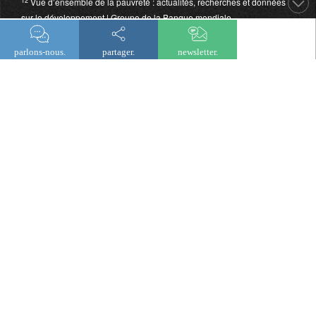
12
Vue d’ensemble de la pauvreté : actualités, recherches et données
sur le développement | Groupe de la Banque mondiale
13
Life Expectancy |
Our World in Data
parlons-nous.
partager.
newsletter.
newsletter
© 2026 Lombard Odier
Mentions légales
Politique de confidentialité
Cookies
Accessibilité numérique