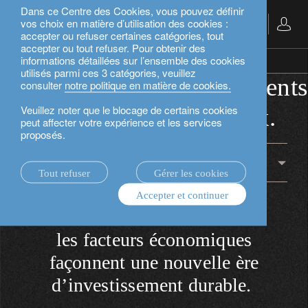
Dans ce Centre des Cookies, vous pouvez définir
vos choix en matière d’utilisation des cookies :
Français
accepter ou refuser certaines catégories, tout
accepter ou tout refuser. Pour obtenir des
informations détaillées sur l’ensemble des cookies
repensez la durabilité.
changements systémiques.
utilisés parmi ces 3 catégories, veuillez
investir dans les changements
consulter
notre politique en matière de cookies.
Veuillez noter que le blocage de certains cookies
systémiques mondiaux.
peut affecter votre expérience et les services
proposés.
changements systémiques
Tout refuser
Gérer les cookies
Accepter et continuer
les facteurs économiques
façonnent une nouvelle ère
d’investissement durable.