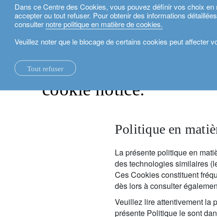
Dans ce Centre des Cookies, vous pouvez définir vos choix en mat
accepter ou tout refuser. Pour obtenir des informations détaillée
Français
consulter
notre politique en matière de cookies.
Veuillez noter que le blocage de certains cookies peut affecter 
politique de confidentialité.
cookie notice.
Tout refuser
la maison.
changements systémiques.
voir tout.
expertise locale.
fonds d'investissement.
nos services Technologie et Opérations.
rapport de durabili
suisse.
cookie notice.
nos rapports financiers.
Le foyer éco-logique.
perspectives d’investissement.
investment solutions.
nos plateformes bancaires.
royaume-uni
notre positionnement.
université d’oxford.
durabilité.
gestion de patrimoine.
france.
rethink investments
Politique en matiè
notre histoire.
building bridges.
planification patrimoniale.
belgique.
actifs non cotés.
partenariats.
le crédit lombard.
luxembourg.
accompagner les inv
La présente politique en matiè
des technologies similaires (l
durabilité d’entreprise.
philanthropie.
italie.
Ces Cookies constituent fréq
dès lors à consulter égalemen
prix.
My LO.
espagne.
Veuillez lire attentivement la 
notre siège social.
israël.
présente Politique le sont dan