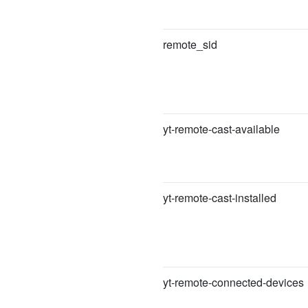
remote_sid
yt-remote-cast-available
yt-remote-cast-installed
yt-remote-connected-devices