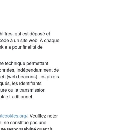
iffres, qui est déposé et
accède à un site web. À chaque
kie a pour finalité de
e technique permettant
s données, indépendamment de
 web (web beacons), les pixels
ués, les identifiants
cture ou la transmission
kie traditionnel.
utcookies.org/
. Veuillez noter
’il ne constitue pas une
te responsabilité quant à