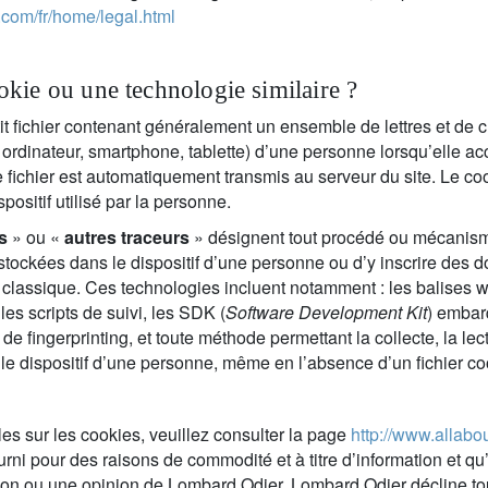
.com/fr/home/legal.html
okie ou une technologie similaire ?
t fichier contenant généralement un ensemble de lettres et de ch
 : ordinateur, smartphone, tablette) d’une personne lorsqu’elle 
e fichier est automatiquement transmis au serveur du site. Le coo
spositif utilisé par la personne.
s
» ou «
autres traceurs
» désignent tout procédé ou mécanism
 stockées dans le dispositif d’une personne ou d’y inscrire de
kie classique. Ces technologies incluent notamment : les balises
 les scripts de suivi, les SDK (
Software Development Kit
) embarq
 de fingerprinting, et toute méthode permettant la collecte, la le
le dispositif d’une personne, même en l’absence d’un fichier coo
es sur les cookies, veuillez consulter la page
http://www.allabo
rni pour des raisons de commodité et à titre d’information et qu
ion ou une opinion de Lombard Odier. Lombard Odier décline tou