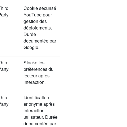
Third
Cookie sécurisé
Party
YouTube pour
gestion des
déploiements.
Durée
documentée par
Google.
Third
Stocke les
Party
préférences du
lecteur après
interaction.
Third
Identification
Party
anonyme après
interaction
utilisateur. Durée
documentée par