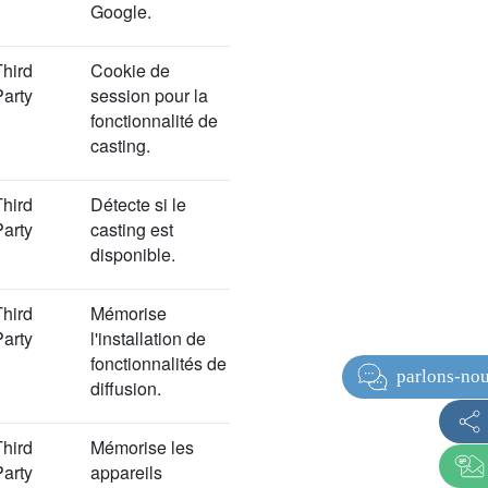
Google.
Third
Cookie de
Party
session pour la
fonctionnalité de
casting.
Third
Détecte si le
Party
casting est
disponible.
Third
Mémorise
Party
l'installation de
fonctionnalités de
diffusion.
Third
Mémorise les
Party
appareils