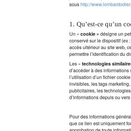
sous
http://www.lombardodier
entrepreneurs.
moyen-orient.
UHNWI grands patrimoines.
brésil.
1. Qu’est-ce qu’un co
Un «
cookie »
désigne un peti
conservé sur le dispositif (ex
accès ultérieur au site web, c
permettre l’identification du di
Les «
technologies similaire
d’accéder à des informations
l’utilisation d’un fichier coo
invisibles, les tags marketing,
publicitaires, les technologies
d’informations depuis ou vers 
Pour des informations général
que ce lien est uniquement fou
approbation de toute informat