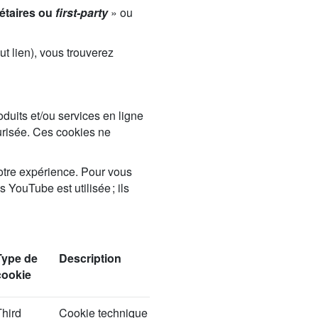
étaires
ou
first-party
» ou
t lien), vous trouverez
duits et/ou services en ligne
curisée. Ces cookies ne
votre expérience. Pour vous
 YouTube est utilisée ; ils
Type de
Description
cookie
Third
Cookie technique