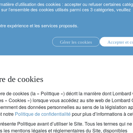
ière d’utilisation des cookies : accepter ou refuser certaines catégo
s sur l’ensemble des cookies utilisés parmi ces 3 catégories, veuillez
votre expérience et les services proposés.
Gérer les cookies
Accepter et c
té 2024.
gestion d’investissement discrétionnaire.
service de conseil en investissement.
.
re de cookies
estisseurs.
re de cookies (la « Politique ») décrit la manière dont Lombard 
es « Cookies ») lorsque vous accédez au site web de Lombard Odie
uemment des données personnelles au sens de la législation app
t notre
Politique de confidentialité
pour plus d’informations à ce
présente Politique avant d’utiliser le Site. Tous les termes qui ne
s les mentions légales et réglementaires du Site, disponibles