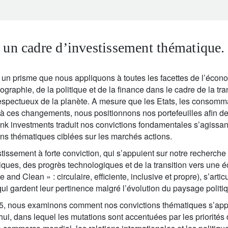
un cadre d’investissement thématique.
 un prisme que nous appliquons à toutes les facettes de l’écon
graphie, de la politique et de la finance dans le cadre de la tra
espectueux de la planète. A mesure que les Etats, les consomma
 à ces changements, nous positionnons nos portefeuilles afin de 
hink investments traduit nos convictions fondamentales s’agissa
ns thématiques ciblées sur les marchés actions.
tissement à forte conviction, qui s’appuient sur notre recherche
ues, des progrès technologiques et de la transition vers une
e and Clean » : circulaire, efficiente, inclusive et propre), s’arti
ui gardent leur pertinence malgré l’évolution du paysage politi
25, nous examinons comment nos convictions thématiques s’ap
’hui, dans lequel les mutations sont accentuées par les priorit