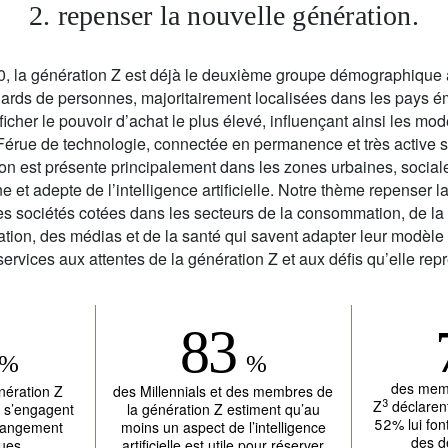
2. repenser la nouvelle génération.
0, la génération Z est déjà le deuxième groupe démographique 
iards de personnes, majoritairement localisées dans les pays ém
fficher le pouvoir d’achat le plus élevé, influençant ainsi les 
Férue de technologie, connectée en permanence et très active s
ion est présente principalement dans les zones urbaines, socia
e et adepte de l’intelligence artificielle. Notre thème repenser 
es sociétés cotées dans les secteurs de la consommation, de la
ion, des médias et de la santé qui savent adapter leur modèle d
ervices aux attentes de la génération Z et aux défis qu’elle rep
83
%
%
des memb
nération Z
des Millennials et des membres de
3
Z
déclarent 
 s’engagent
la génération Z estiment qu’au
52% lui fon
changement
moins un aspect de l’intelligence
des d
ques
artificielle est utile pour réserver