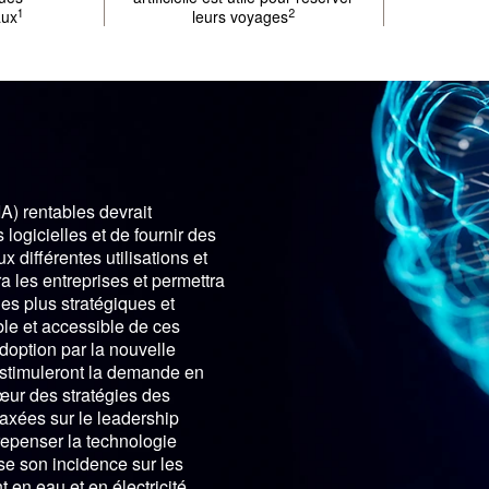
1
2
aux
leurs voyages
IA) rentables devrait
 logicielles et de fournir des
 différentes utilisations et
ra les entreprises et permettra
s plus stratégiques et
le et accessible de ces
adoption par la nouvelle
t stimuleront la demande en
cœur des stratégies des
axées sur le leadership
repenser la technologie
se son incidence sur les
en eau et en électricité.