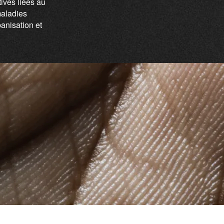
ives liées au
maladies
anisation et
i
n
s
q
u
e
d
a
n
s
d
e
s
p
a
y
s
c
o
m
p
a
r
a
b
l
e
s