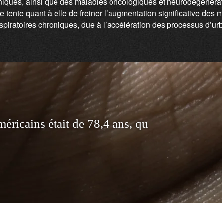
niques, ainsi que des maladies oncologiques et neurodégénérat
e tente quant à elle de freiner l’augmentation significative des 
spiratoires chroniques, due à l’accélération des processus d’urb
m
é
r
i
c
a
i
n
s
é
t
a
i
t
d
e
7
8
,
4
a
n
s
,
q
u
a
t
r
e
a
n
s
d
e
m
o