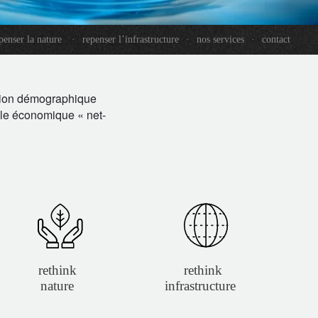
penser la nature
·
repenser l’infrastructure
·
nos services
·
contact
lution démographique
dèle économique « net-