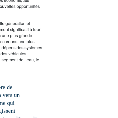
ques économiques
nouvelles opportunités
lle génération et
nt significatif à leur
 à une plus grande
 accordons une plus
aux dépens des systèmes
e des véhicules
e segment de l’eau, le
ère de
n vers un
rme qui
gissent