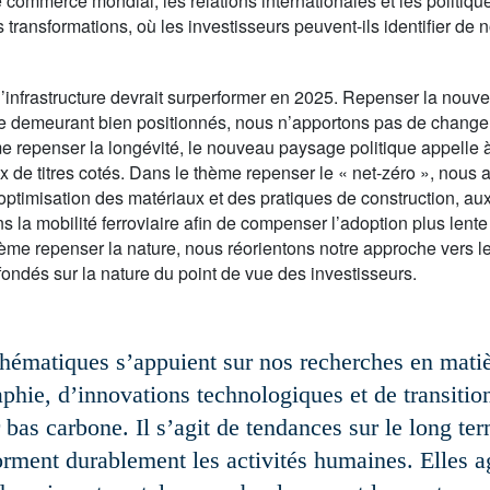
e commerce mondial, les relations internationales et les politi
transformations, où les investisseurs peuvent-ils identifier de 
’infrastructure devrait surperformer en 2025. Repenser la nouve
e demeurant bien positionnés, nous n’apportons pas de changeme
me repenser la longévité, le nouveau paysage politique appelle
ix de titres cotés. Dans le thème repenser le « net-zéro », nous
optimisation des matériaux et des pratiques de construction, 
ns la mobilité ferroviaire afin de compenser l’adoption plus lent
hème repenser la nature, nous réorientons notre approche vers l
fondés sur la nature du point de vue des investisseurs.
hématiques s’appuient sur nos recherches en mati
hie, d’innovations technologiques et de transitio
 bas carbone. Il s’agit de tendances sur le long te
orment durablement les activités humaines. Elles a