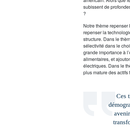
américain. Alors que l
subissent de profondes 
?
Notre thème repenser l
repenser la technologi
structure. Dans le thè
sélectivité dans le cho
grande importance à l’
alimentaires, et ajouto
électriques. Dans le t
plus mature des actifs 
Ces t
démograp
avenir
transf