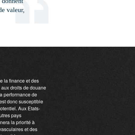
, donnent
e valeur,
e la finance et des
s aux droits de douane
La performance de
est donc susceptible
tentiel. Aux Etats-
utres pays
era la priorité à
ovasculaires et des