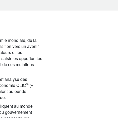
omie mondiale, de la
nsition vers un avenir
teurs et les
saisir les opportunités
nt de ces mutations
 et analyse des
®
 économie CLIC
(«
culent autour de
que.
pliquent au monde
és du gouvernement