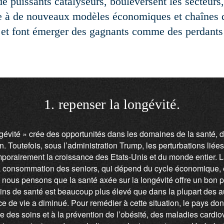
 puissants catalyseurs, bouleversent les secteurs
e à de nouveaux modèles économiques et chaînes d
et font émerger des gagnants comme des perdants
1. repenser la longévité.
gévité » crée des opportunités dans les domaines de la santé, d
 Toutefois, sous l’administration Trump, les perturbations liée
mporairement la croissance des Etats-Unis et du monde entier. 
a consommation des seniors, qui dépend du cycle économique, 
 nous pensons que la santé axée sur la longévité offre un bon po
oins de santé est beaucoup plus élevé que dans la plupart des a
 de vie a diminué. Pour remédier à cette situation, le pays donn
ère des soins et à la prévention de l’obésité, des maladies cardi