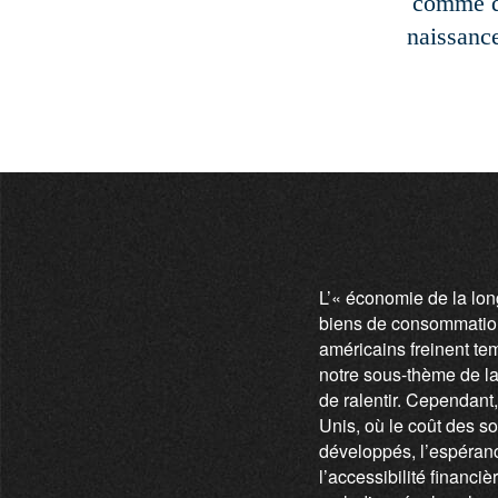
comme de
naissanc
L’« économie de la lon
biens de consommation.
américains freinent te
notre sous-thème de l
de ralentir. Cependant,
Unis, où le coût des s
développés, l’espérance
l’accessibilité financi