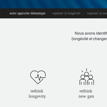
entrepreneurs.
moyen-orient.
notre approche thématique
·
repenser la longévité
·
repenser la no
UHNWI grands patrimoines.
brésil.
Nous avons identifi
(longévité et changem