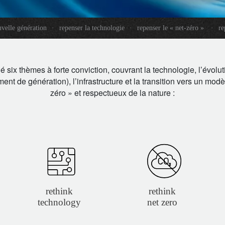
uvelle génération
·
repenser la technologie
·
repenser le « net-zéro »
·
re
é six thèmes à forte conviction, couvrant la technologie, l’évo
ent de génération), l’infrastructure et la transition vers un mo
zéro » et respectueux de la nature :