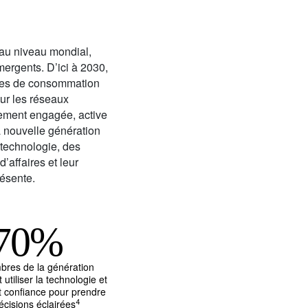
au niveau mondial,
ergents. D’ici à 2030,
modes de consommation
ur les réseaux
lement engagée, active
la nouvelle génération
 technologie, des
’affaires et leur
résente.
70
%
res de la génération
utiliser la technologie et
t confiance pour prendre
4
écisions éclairées