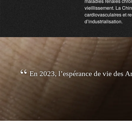
maladies rénales chro
vieillissement. La Chin
cardiovasculaires et re
d’industrialisation.
E
n
2
0
2
3
,
l
’
e
s
p
é
r
a
n
c
e
d
e
v
i
e
d
e
s
A