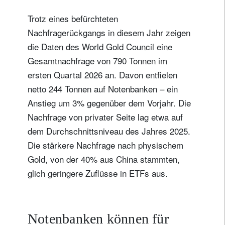
Wohnsitzland
Trotz eines befürchteten
Nachfragerückgangs in diesem Jahr zeigen
die Daten des World Gold Council eine
Ich bin weder in den USA wohnhaft noch bin ich US-Bürger
Gesamtnachfrage von 790 Tonnen im
ersten Quartal 2026 an. Davon entfielen
Ihre Informationen werden in Übereinstimmung
mit unserer
Datenschutzerklärung verwendet
.
netto 244 Tonnen auf Notenbanken – ein
Anstieg um 3% gegenüber dem Vorjahr. Die
registrieren
Nachfrage von privater Seite lag etwa auf
dem Durchschnittsniveau des Jahres 2025.
Die stärkere Nachfrage nach physischem
Gold, von der 40% aus China stammten,
glich geringere Zuflüsse in ETFs aus.
Notenbanken können für