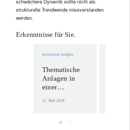
schwächere Dynamik sollte nicht als
strukturelle Trendwende missverstanden
werden.
Erkenntnisse für Sie.
investment insights
investment in
Thematische
Volatil
Anlagen in
britisc
einer
Politik
multipolaren
schöne
12. Mai 2026
15. Mai 202
Welt
Welt