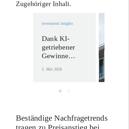
Zugehöriger Inhalt.
investment insights
Dank KI-
Invest
getriebener
Solutio
Gewinne
Mehr erf
trotzen Aktien
5. Mai 2026
der
Unsicherheit
Beständige Nachfragetrends
tragen zu Preisanstieg bei