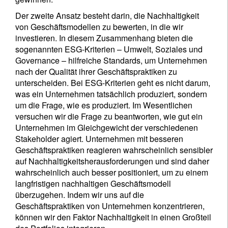
Der zweite Ansatz besteht darin, die Nachhaltigkeit
Ich bin kein US-Bürger *
von Geschäftsmodellen zu bewerten, in die wir
investieren. In diesem Zusammenhang bieten die
sogenannten ESG-Kriterien – Umwelt, Soziales und
Ihre Informationen werden in Übereinstimmung
Governance – hilfreiche Standards, um Unternehmen
mit unserer
Datenschutzerklärung verwendet
.
nach der Qualität ihrer Geschäftspraktiken zu
unterscheiden. Bei ESG-Kriterien geht es nicht darum,
Registrieren
was ein Unternehmen tatsächlich produziert, sondern
um die Frage, wie es produziert. Im Wesentlichen
versuchen wir die Frage zu beantworten, wie gut ein
Unternehmen im Gleichgewicht der verschiedenen
Stakeholder agiert. Unternehmen mit besseren
Geschäftspraktiken reagieren wahrscheinlich sensibler
auf Nachhaltigkeitsherausforderungen und sind daher
wahrscheinlich auch besser positioniert, um zu einem
langfristigen nachhaltigen Geschäftsmodell
überzugehen. Indem wir uns auf die
Geschäftspraktiken von Unternehmen konzentrieren,
können wir den Faktor Nachhaltigkeit in einen Großteil