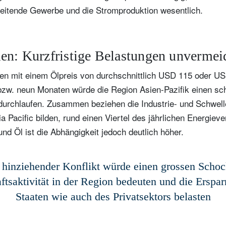
beitende Gewerbe und die Stromproduktion wesentlich.
Wohnsitzland
Ich bin weder in den USA wohnhaf
Select an Option
noch bin ich US-Bürger
hre Informationen werden in Übereinstimmung mit unserer
en: Kurzfristige Belastungen unvermei
atenschutzerklärung verwendet
.
en mit einem Ölpreis von durchschnittlich USD 115 oder USD
registrieren
zw. neun Monaten würde die Region Asien-Pazifik einen sc
rchlaufen. Zusammen beziehen die Industrie- und Schwelle
 Pacific bilden, rund einen Viertel des jährlichen Energie
nd Öl ist die Abhängigkeit jedoch deutlich höher.
 hinziehender Konflikt würde einen grossen Schoc
ftsaktivität in der Region bedeuten und die Erspar
Staaten wie auch des Privatsektors belasten