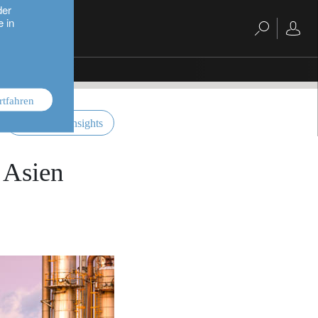
der
e in
rtfahren
investment insights
 Asien