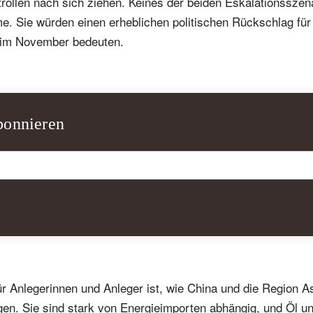
rollen nach sich ziehen. Keines der beiden Eskalationsszena
. Sie würden einen erheblichen politischen Rückschlag für
im November bedeuten.
bonnieren
ewsletter abonnieren
ail
Titel
Vorname
Name
Select an Option
ür Anlegerinnen und Anleger ist, wie China und die Region A
gen. Sie sind stark von Energieimporten abhängig, und Öl u