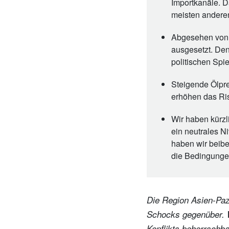
Importkanäle. D
meisten anderen
Abgesehen von C
ausgesetzt. Den
politischen Spi
Steigende Ölpre
erhöhen das Ris
Wir haben kürzl
ein neutrales 
haben wir beibe
die Bedingunge
Die Region Asien-Pazi
Schocks gegenüber. W
Konflikts beherrschb