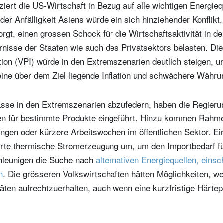
ert die US-Wirtschaft in Bezug auf alle wichtigen Energiequ
der Anfälligkeit Asiens würde ein sich hinziehender Konflikt,
rgt, einen grossen Schock für die Wirtschaftsaktivität in d
rnisse der Staaten wie auch des Privatsektors belasten. Di
tion (VPI) würde in den Extremszenarien deutlich steigen, 
ine über dem Ziel liegende Inflation und schwächere Währ
sse in den Extremszenarien abzufedern, haben die Regieru
n für bestimmte Produkte eingeführt. Hinzu kommen Rahm
rungen oder kürzere Arbeitswochen im öffentlichen Sektor. Ei
erte thermische Stromerzeugung um, um den Importbedarf f
hleunigen die Suche nach
alternativen Energiequellen, einsc
n
. Die grösseren Volkswirtschaften hätten Möglichkeiten, we
itäten aufrechtzuerhalten, auch wenn eine kurzfristige Härt