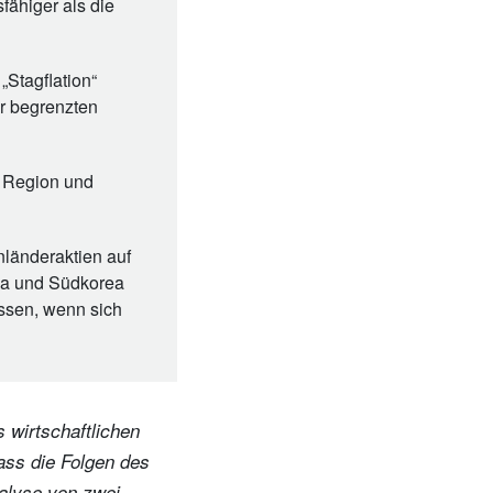
ähiger als die
„Stagflation“
r begrenzten
r Region und
nländeraktien auf
na und Südkorea
assen, wenn sich
 wirtschaftlichen
ass die Folgen des
alyse von zwei