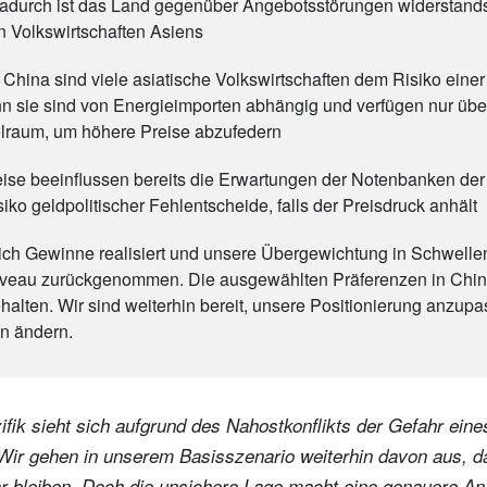
adurch ist das Land gegenüber Angebotsstörungen widerstandsf
 Volkswirtschaften Asiens
hina sind viele asiatische Volkswirtschaften dem Risiko einer 
n sie sind von Energieimporten abhängig und verfügen nur übe
elraum, um höhere Preise abzufedern
ise beeinflussen bereits die Erwartungen der Notenbanken de
iko geldpolitischer Fehlentscheide, falls der Preisdruck anhält
ich Gewinne realisiert und unsere Übergewichtung in Schwelle
Niveau zurückgenommen. Die ausgewählten Präferenzen in Chi
halten. Wir sind weiterhin bereit, unsere Positionierung anzup
n ändern.
fik sieht sich aufgrund des Nahostkonflikts der Gefahr eines
ir gehen in unserem Basisszenario weiterhin davon aus, d
ar bleiben. Doch die unsichere Lage macht eine genauere An