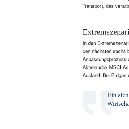
Transport, das verar
I
Extremszenari
D
In den Extremszenari
den nächsten sechs b
Anpassungsprozess du
Aktienindex MSCI Asia
Ausland. Bei Erdgas u
Ein sich
Wirtscha