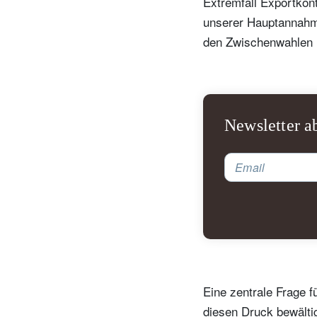
Extremfall Exportkont
unserer Hauptannahme
den Zwischenwahlen 
Newsletter a
Email
N
Em
Eine zentrale Frage f
diesen Druck bewälti