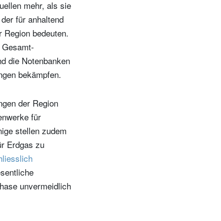
ellen mehr, als sie
 der für anhaltend
er Region bedeuten.
e Gesamt-
und die Notenbanken
ungen bekämpfen.
ngen der Region
enwerke für
nige stellen zudem
ür Erdgas zu
hliesslich
sentliche
ephase unvermeidlich