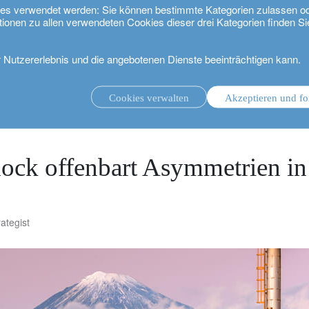
kies verwendet werden: Sie können bestimmte Kategorien zulassen o
tionen zu allen verwendeten Cookies dieser drei Kategorien finden Si
r Nutzererlebnis und die angebotenen Dienste beeinträchtigen kann.
 Asymmetrien in Asien
Cookies verwalten
Akzeptieren und fo
ungsmandat.
Anlageverwaltung mit Beratungsmandat.
.
ock offenbart Asymmetrien in
ategist