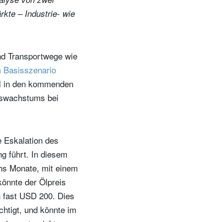
rkte – Industrie- wie
 und Transportwege wie
 Basisszenario
el in den kommenden
tswachstums bei
e Eskalation des
ng führt. In diesem
chs Monate, mit einem
könnte der Ölpreis
 fast USD 200. Dies
chtigt, und könnte im