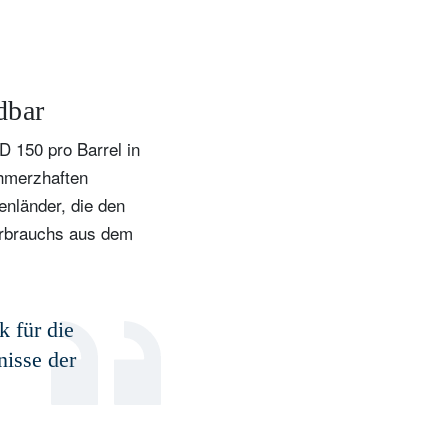
t
dbar
 150 pro Barrel in
hmerzhaften
nländer, die den
verbrauchs aus dem
k für die
nisse der