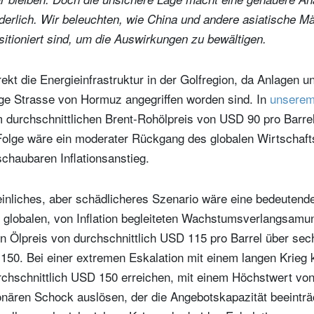
derlich. Wir beleuchten, wie China und andere asiatische Mä
itioniert sind, um die Auswirkungen zu bewältigen.
direkt die Energieinfrastruktur in der Golfregion, da Anlagen
tige Strasse von Hormuz angegriffen worden sind. In
unserem
m durchschnittlichen Brent-Rohölpreis von USD 90 pro Barr
Folge wäre ein moderater Rückgang des globalen Wirtschaf
chaubaren Inflationsanstieg.
inliches, aber schädlicheres Szenario wäre eine bedeutend
er globalen, von Inflation begleiteten Wachstumsverlangsamu
en Ölpreis von durchschnittlich USD 115 pro Barrel über se
50. Bei einer extremen Eskalation mit einem langen Krieg 
chschnittlich USD 150 erreichen, mit einem Höchstwert von
onären Schock auslösen, der die Angebotskapazität beeinträ