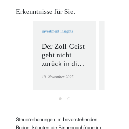
Erkenntnisse für Sie.
investment insights
investment in
Der Zoll-Geist
Solide
geht nicht
Gewin
zurück in die
widers
Flasche
KI-
19. November 2025
11. Novembe
Unters
– und
Bewert
Steuererhöhungen im bevorstehenden
Budget könnten die Binnennachfrage im