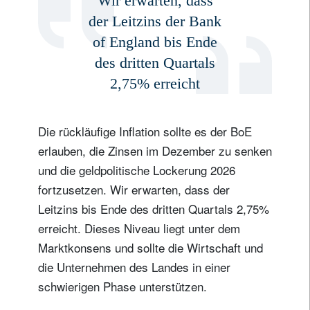
Wir erwarten, dass
der Leitzins der Bank
Name
of England bis Ende
des dritten Quartals
Wohnsitzland
2,75% erreicht
Ich bin weder in den USA wohnhaft noch bin ich US-Bürger
Die rückläufige Inflation sollte es der BoE
erlauben, die Zinsen im Dezember zu senken
Ihre Informationen werden in Übereinstimmung
und die geldpolitische Lockerung 2026
mit unserer
Datenschutzerklärung verwendet
.
fortzusetzen. Wir erwarten, dass der
Leitzins bis Ende des dritten Quartals 2,75%
registrieren
erreicht. Dieses Niveau liegt unter dem
Marktkonsens und sollte die Wirtschaft und
die Unternehmen des Landes in einer
schwierigen Phase unterstützen.