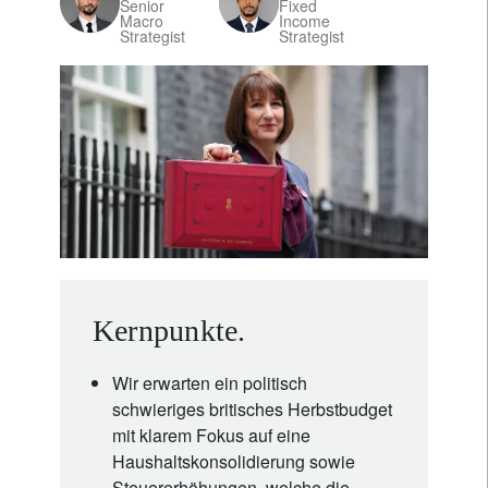
Senior
Fixed
Macro
Income
Strategist
Strategist
Kernpunkte.
Wir erwarten ein politisch
schwieriges britisches Herbstbudget
mit klarem Fokus auf eine
Haushaltskonsolidierung sowie
Steuererhöhungen, welche die