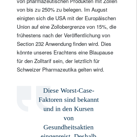
von pharmazeutischen Produkten mit Zöllen
von bis zu 250% zu belegen. Im August
einigten sich die USA mit der Europäischen
Union auf eine Zollobergrenze von 15%, die
Newsletter abonnieren
frühestens nach der Veröffentlichung von
Email
Section 232 Anwendung finden wird. Dies
könnte unseres Erachtens eine Blaupause
für den Zolltarif sein, der letztlich für
Titel
Vorname
Schweizer Pharmazeutika gelten wird.
Name
Diese Worst-Case-
Faktoren sind bekannt
Wohnsitzland
und in den Kursen
von
Gesundheitsaktien
Ich bin weder in den USA wohnhaft noch bin ich US-Bürger
eingepreist. Deshalb