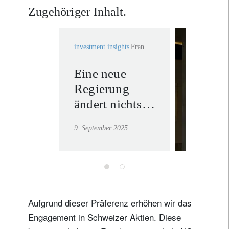
Zugehöriger Inhalt.
investment insights
Frankreich
Eine neue
Private
Regierung
Bankin
ändert nichts
Mehr erf
am
9. September 2025
fundamentalen
Bild
Frankreichs
Aufgrund dieser Präferenz erhöhen wir das
Engagement in Schweizer Aktien. Diese