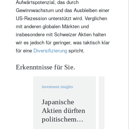
Aufwärtspotenzial, das durch
Gewinnwachstum und das Ausbleiben einer
US-Rezession unterstützt wird. Verglichen
mit anderen globalen Märkten und
insbesondere mit Schweizer Aktien halten
wir es jedoch für geringer, was taktisch klar
für eine
Diversifizierung
spricht.
Erkenntnisse für Sie.
investment insights
investment in
Japanische
Goldpr
Aktien dürften
verdeut
politischem
attrakt
Gegenwind
Eigens