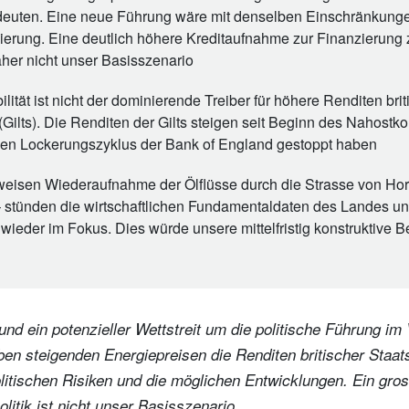
edeuten. Eine neue Führung wäre mit denselben Einschränkungen
ierung. Eine deutlich höhere Kreditaufnahme zur Finanzierung 
her nicht unser Basisszenario
bilität ist nicht der dominierende Treiber für höhere Renditen brit
Gilts). Die Renditen der Gilts steigen seit Beginn des Nahostko
den Lockerungszyklus der Bank of England gestoppt haben
ttweisen Wiederaufnahme der Ölflüsse durch die Strasse von Ho
 stünden die wirtschaftlichen Fundamentaldaten des Landes u
ieder im Fokus. Dies würde unsere mittelfristig konstruktive B
t und ein potenzieller Wettstreit um die politische Führung im
ben steigenden Energiepreisen die Renditen britischer Staat
litischen Risiken und die möglichen Entwicklungen. Ein gro
olitik ist nicht unser Basisszenario.