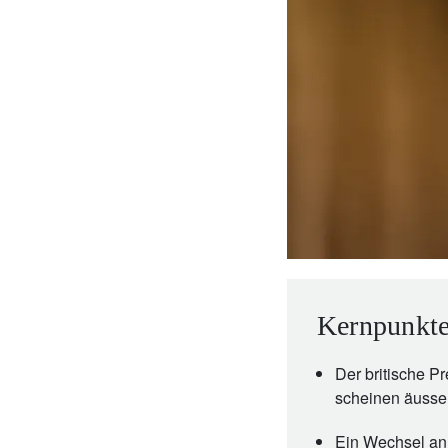
Unternehmer.
Nahen Osten.
brazil.
Kernpunkte
Der britische P
scheinen äusser
Ein Wechsel an