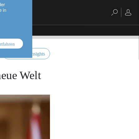
der
e in
rtfahren
investment insights
 neue Welt