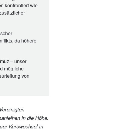
 konfrontiert wie
zusätzlicher
ischer
nflikts, da höhere
rmuz – unser
nd mögliche
eurteilung von
 Vereinigten
sanleihen in die Höhe.
sser Kurswechsel in