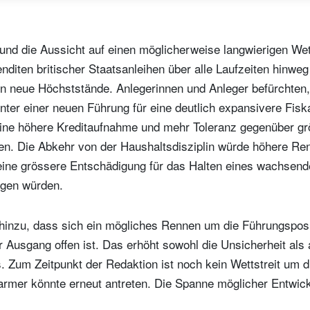
ät und die Aussicht auf einen möglicherweise langwierigen Wet
diten britischer Staatsanleihen über alle Laufzeiten hinweg
ten neue Höchststände. Anlegerinnen und Anleger befürchten
unter einer neuen Führung für eine deutlich expansivere Fiska
eine höhere Kreditaufnahme und mehr Toleranz gegenüber grö
en. Die Abkehr von der Haushaltsdisziplin würde höhere Ren
 eine grössere Entschädigung für das Halten eines wachsen
ngen würden.
ewsletter abonnieren
ail
nzu, dass sich ein mögliches Rennen um die Führungsposit
 Ausgang offen ist. Das erhöht sowohl die Unsicherheit als 
s. Zum Zeitpunkt der Redaktion ist noch kein Wettstreit um d
Titel
armer könnte erneut antreten. Die Spanne möglicher Entwick
Vorname
Name
Select an Option