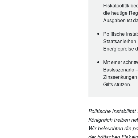
Fiskalpolitik b
die heutige Reg
Ausgaben ist da
Politische Insta
Staatsanleihen (
Energiepreise 
Mit einer schri
Basisszenario –
Zinssenkungen w
Gilts stützen.
Politische Instabilitä
Königreich treiben ne
Wir beleuchten die po
der britischen Fiskalp