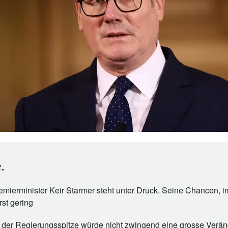
.
remierminister Keir Starmer steht unter Druck. Seine Chancen, i
st gering
 der Regierungsspitze würde nicht zwingend eine grosse Verä