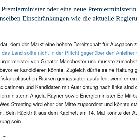
Wohnsitzland
Ich bin weder in den USA wohnhaf
Select an Option
 Premierminister oder eine neue Premierministerin
noch bin ich US-Bürger
nselben Einschränkungen wie die aktuelle Regier
hre Informationen werden in Übereinstimmung mit unserer
atenschutzerklärung verwendet
.
idat, dem der Markt eine höhere Bereitschaft für Ausgaben zu
registrieren
,
das Land sollte nicht in der Pflicht gegenüber den Anleihe
Bürgermeister von Greater Manchester und müsste zunächst 
bevor er kandidieren könnte. Zugleich dürfte seine Haltung
fiskalpolitischen Risiken gemässigter ausfallen, wenn er ei
didatinnen und Kandidaten mit Ausrichtung nach links sind d
ierministerin Angela Rayner sowie Energieminister Ed Milib
Wes Streeting wird eher der Mitte zugeordnet und könnte st
n. Sein Rücktritt aus dem Kabinett am 14. Mai könnte der Au
rung sein.