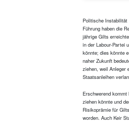
Politische Instabilit
Führung haben die Ren
jährige Gilts erreich
in der Labour-Partei 
könnte; dies könnte 
naher Zukunft bedeut
ziehen, weil Anleger
Staatsanleihen verla
N
Em
Erschwerend kommt hi
ziehen könnte und der
Risikoprämie für Gilt
worden. Auch Keir St