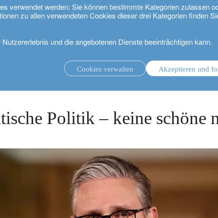
kies verwendet werden: Sie können bestimmte Kategorien zulassen o
tionen zu allen verwendeten Cookies dieser drei Kategorien finden Si
r Nutzererlebnis und die angebotenen Dienste beeinträchtigen kann.
k – keine schöne neue Welt
Cookies verwalten
Akzeptieren und fo
ungsmandat.
Anlageverwaltung mit Beratungsmandat.
.
itische Politik – keine schöne