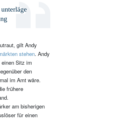
t
 unterläge
ung
traut, gilt Andy
nmärkten stehen
. Andy
einen Sitz im
 gegenüber den
nmal im Amt wäre.
ie frühere
and.
ärker am bisherigen
slöser für einen