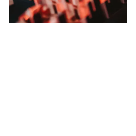
les prix qui nous ont été
décernés dans le secteur
de la banque privée.
Chez Lombard Odier, l’excellence
transcende la simple tradition : il
s’agit d’un engagement transmis de
génération en génération. C’est
pourquoi nous sommes fiers d’avoir
1
été récompensés
et d’être reconnus
parmi les meilleures banques privées