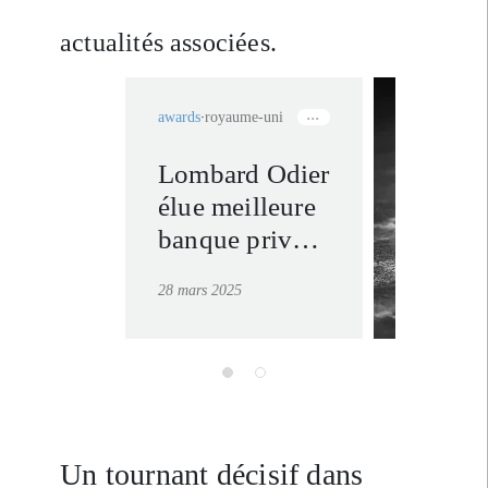
actualités associées.
awards
royaume-uni
Lombard Odier
rethink
élue meilleure
everyt
banque privée
en savoir
au monde dans
28 mars 2025
deux
catégories aux
Euromoney
Awards 2025
Un tournant décisif dans