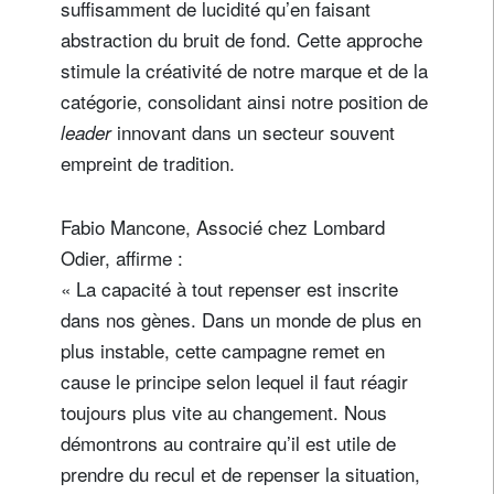
suffisamment de lucidité qu’en faisant
abstraction du bruit de fond. Cette approche
stimule la créativité de notre marque et de la
Civilité
Prénom
catégorie, consolidant ainsi notre position de
innovant dans un secteur souvent
leader
empreint de tradition.
Nom
Fabio Mancone, Associé chez Lombard
Pays de résidence
Odier, affirme :
« La capacité à tout repenser est inscrite
dans nos gènes. Dans un monde de plus en
Je ne suis pas résident ou citoyen des Etats-Unis
plus instable, cette campagne remet en
Vos informations seront utilisées conformément à
cause le principe selon lequel il faut réagir
notre
politique de confidentialité
.
toujours plus vite au changement. Nous
démontrons au contraire qu’il est utile de
s'inscrire
prendre du recul et de repenser la situation,