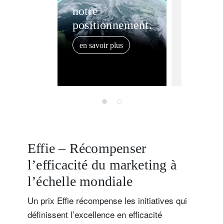
Lombar
notre
positionnement.
remport
prix « 
en savoir plus
Techno
28 mars 202
Outsou
Soluti
Wealth
Europe
Awards
Effie – Récompenser
l’efficacité du marketing à
l’échelle mondiale
Un prix Effie récompense les initiatives qui
définissent l’excellence en efficacité