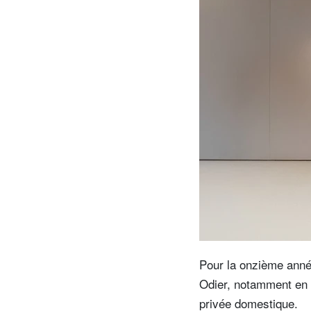
entrepreneurs.
moyen-orient.
UHNWI grands patrimoines.
brésil.
Pour la onzième ann
Odier, notamment en l
privée domestique.