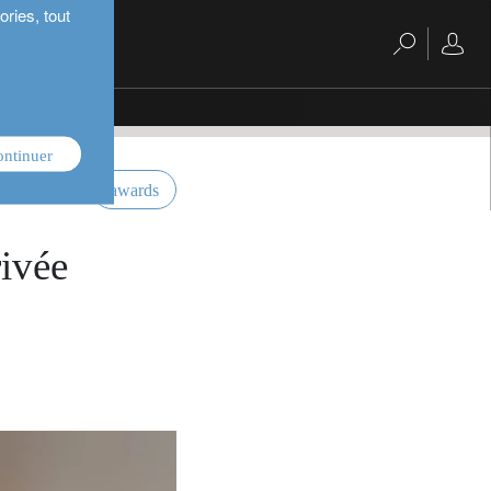
ries, tout
ontinuer
awards
ivée