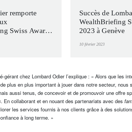
er remporte
Succès de Lomba
aux
WealthBriefing 
ing Swiss Awards
2023 à Genève
elui de la
10 février 2023
nque privée
-gérant chez Lombard Odier l’explique : « Alors que les in
e de plus en plus important à jouer dans notre secteur, nou
ais aussi tenus, de concevoir et de promouvoir une offre s
. En collaborant et en nouant des partenariats avec des
s
fam
orer les services fournis à nos clients grâce à des solutions
confiance à long terme. »