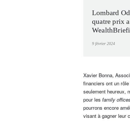
Lombard Odi
quatre prix 
WealthBrief
2024, dont c
9 février 2024
Meilleure ba
domestique
Xavier Bonna, Associé
financiers ont un rôl
seulement heureux, m
pour les
family office
pourrons encore améli
visant à gagner leur 