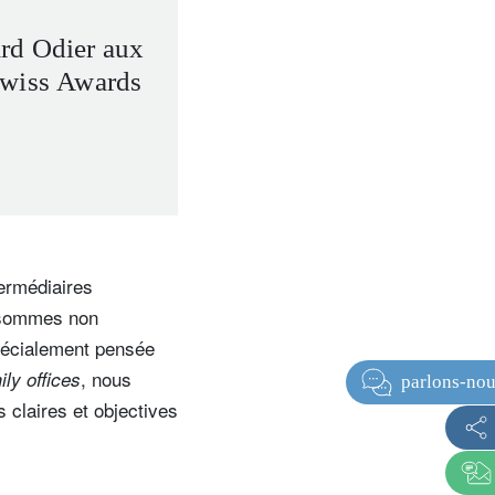
rd Odier aux
Swiss Awards
termédiaires
s sommes non
pécialement pensée
, nous
ily offices
 claires et objectives