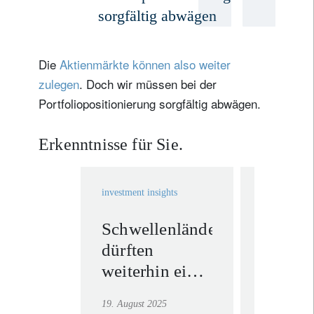
sorgfältig abwägen
Die
Aktienmärkte können also weiter
zulegen
. Doch wir müssen bei der
Portfoliopositionierung sorgfältig abwägen.
Erkenntnisse für Sie.
investment insights
investment in
Schwellenländer
Gewinn
dürften
zweite
weiterhin eine
Quarta
Outperformance
Aktien
19. August 2025
12. August 2
verzeichnen
– eine