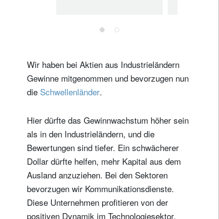
Newsletter abonnieren
Bestan
Email
Wir haben bei Aktien aus Industrieländern
Titel
Vorname
Gewinne mitgenommen und bevorzugen nun
die
Schwellenländer
.
Name
Hier dürfte das Gewinnwachstum höher sein
Wohnsitzland
als in den Industrieländern, und die
Bewertungen sind tiefer. Ein schwächerer
Dollar dürfte helfen, mehr Kapital aus dem
Ich bin weder in den USA wohnhaft noch bin ich US-Bürger
Ausland anzuziehen. Bei den Sektoren
Ihre Informationen werden in Übereinstimmung
bevorzugen wir Kommunikationsdienste.
mit unserer
Datenschutzerklärung verwendet
.
Diese Unternehmen profitieren von der
positiven Dynamik im Technologiesektor,