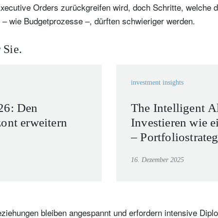
Executive Orders zurückgreifen wird, doch Schritte, welche
Wohnsitzland
Ich bin weder in den USA wohnhaf
Select an Option
 – wie Budgetprozesse –, dürften schwieriger werden.
noch bin ich US-Bürger
hre Informationen werden in Übereinstimmung mit unserer
 Sie.
atenschutzerklärung verwendet
.
registrieren
investment insights
26: Den
The Intelligent A
ont erweitern
Investieren wie 
– Portfoliostrate
Lehren aus der S
16. Dezember 2025
eziehungen bleiben angespannt und erfordern intensive Diplo