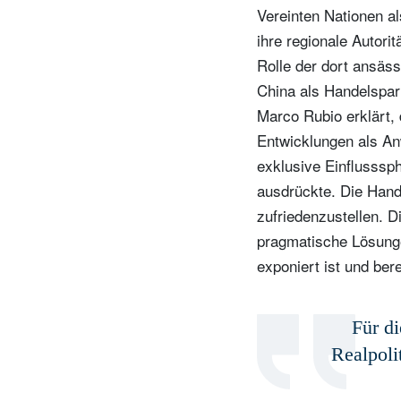
Vereinten Nationen al
ihre regionale Autor
Rolle der dort ansäs
China als Handelspart
Marco Rubio erklärt, 
Entwicklungen als An
exklusive Einflusssp
ausdrückte. Die Han
zufriedenzustellen. D
pragmatische Lösunge
exponiert ist und ber
Für di
Realpoli