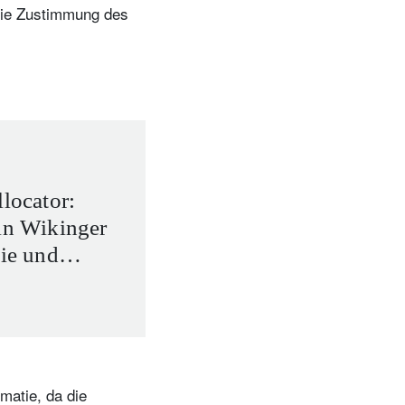
 die Zustimmung des
t
llocator:
ein Wikinger
gie und
eefahrt
matie, da die