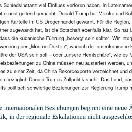
s Schiedsinstanz viel Einfluss verloren haben. In Lateinam
ität erneut geltend gemacht. Donald Trump hat Mexiko und K
sigen Kartelle im US-Drogenhandel gewarnt. Für die Region,
ner zugewandt hat, ist die Botschaft ebenfalls klar. So hat
dass die kubanische Führung „besorgt sein sollte“. Wir inter
wendung der „Monroe-Doktrin“, wonach der amerikanische K
häre der USA sein soll – oder „unsere Hemisphäre“, wie es
delsbeziehungen zu China müssen neu austariert werden, u
ies zu einer Zeit, da China Rekordexporte verzeichnet und d
n bezüglich Donald Trumps Zollpolitik sucht. Das Land, da
eits politisch schwierige Beziehungen zur Regierung Trump hat
e internationalen Beziehungen beginnt eine neue 
tik, in der regionale Eskalationen nicht ausgeschlo