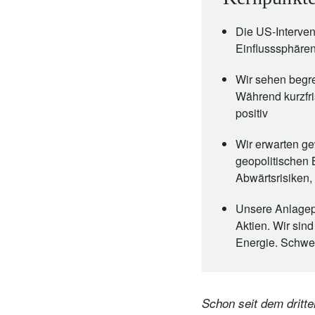
Die US-Interven
Einflusssphäre
Wir sehen begre
Während kurzfris
positiv
Wir erwarten ge
geopolitischen 
Abwärtsrisiken,
Unsere Anlagepo
Aktien. Wir sin
Energie. Schwel
Schon seit dem dritt