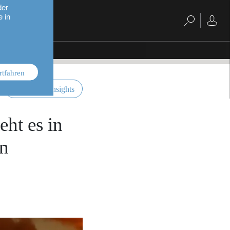
der
e in
rtfahren
investment insights
eht es in
en