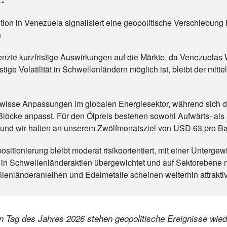
tion in Venezuela signalisiert eine geopolitische Verschiebung 
n
nzte kurzfristige Auswirkungen auf die Märkte, da Venezuelas Wir
tige Volatilität in Schwellenländern möglich ist, bleibt der mittel
wisse Anpassungen im globalen Energiesektor, während sich d
Blöcke anpasst. Für den Ölpreis bestehen sowohl Aufwärts- als
 und wir halten an unserem Zwölfmonatsziel von USD 63 pro Bar
sitionierung bleibt moderat risikoorientiert, mit einer Unterge
d in Schwellenländeraktien übergewichtet und auf Sektorebene 
lenländeranleihen und Edelmetalle scheinen weiterhin attraktiv
en Tag des Jahres 2026 stehen geopolitische Ereignisse wied