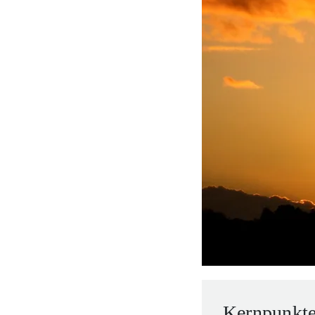
Unternehmer.
Nahen Osten.
brazil.
Kernpunkte