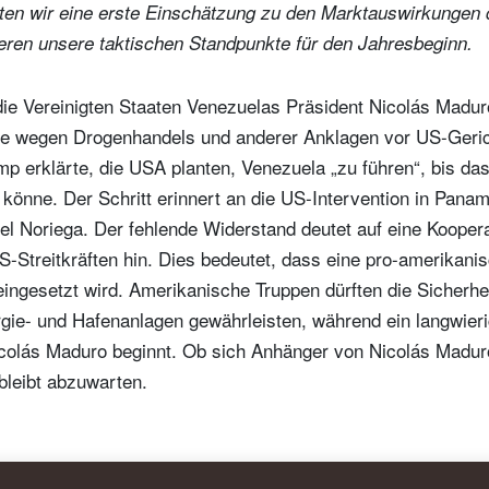
ieten wir eine erste Einschätzung zu den Marktauswirkungen
eren unsere taktischen Standpunkte für den Jahresbeginn.
ie Vereinigten Staaten Venezuelas Präsident Nicolás Madu
e wegen Drogenhandels und anderer Anklagen vor US-Gerich
p erklärte, die USA planten, Venezuela „zu führen“, bis da
könne. Der Schritt erinnert an die US-Intervention in Pana
 Noriega. Der fehlende Widerstand deutet auf eine Koopera
-Streitkräften hin. Dies bedeutet, dass eine pro-amerikani
ingesetzt wird. Amerikanische Truppen dürften die Sicherhei
rgie- und Hafenanlagen gewährleisten, während ein langwier
colás Maduro beginnt. Ob sich Anhänger von Nicolás Maduro
bleibt abzuwarten.