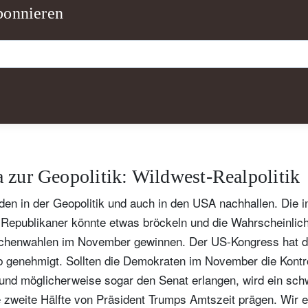
bonnieren
 zur Geopolitik: Wildwest-Realpolitik
ewsletter abonnieren
en in der Geopolitik und auch in den USA nachhallen. Die i
ail
 Republikaner könnte etwas bröckeln und die Wahrscheinlich
chenwahlen im November gewinnen. Der US-Kongress hat die
b genehmigt. Sollten die Demokraten im November die Kontr
nd möglicherweise sogar den Senat erlangen, wird ein sch
Titel
Vorname
Name
Select an Option
 zweite Hälfte von Präsident Trumps Amtszeit prägen. Wir 