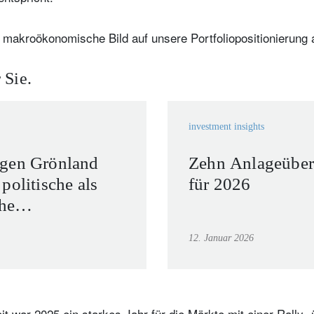
s makroökonomische Bild auf unsere Portfoliopositionierung
 Sie.
investment insights
gen Grönland
Zehn Anlageübe
politische als
für 2026
che
en
12. Januar 2026
eit war 2025 ein starkes Jahr für die Märkte mit einer Rally 