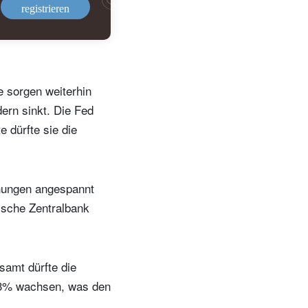
registrieren
t
e sorgen weiterhin
dern sinkt. Die Fed
e dürfte sie die
iehungen angespannt
ische Zentralbank
samt dürfte die
4,3% wachsen, was den