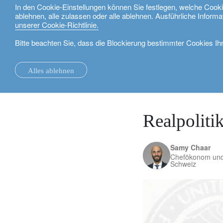
In den Cookie-Einstellungen können Sie festlegen, welche Coo
ablehnen, alle zulassen oder alle ablehnen. Ausführliche Informa
Deutsch
unserer Cookie-Richtlinie.
Bitte beachten Sie, dass die Blockierung bestimmter Cookies Ih
Nachrichten.
investment insights
Realpolitik, Turbulenze
Alles ablehnen
la Maison.
Systemveränderungen.
Alle.
Lokale Expertise.
Investmentfonds.
Unsere Technologie und operativen Dienste
Schweiz.
Vermögensverwalt
28. Januar 2026
unsere Finanzberichte.
die Universität Oxford.
Investment Insights.
Investment Solutions.
Unsere Bankplattformen
Grossbritannien.
unsere Positionierung.
Building Bridges.
Nachhaltigkeit.
Wealth Management.
Frankreich.
rethink investments
Realpoliti
Unsere Geschichte.
Vermögensplanung.
Belgien.
Private Assets.
Samy Chaar
Partnerschaften.
Der Lombardkredit.
Luxemburg.
Anleger stärken.
Chefökonom un
Schweiz
Unternehmensnachhaltigkeit.
Philanthropie.
Italien.
Auszeichnung.
My LO.
Spanien.
Unser Hauptsitz.
Israel.