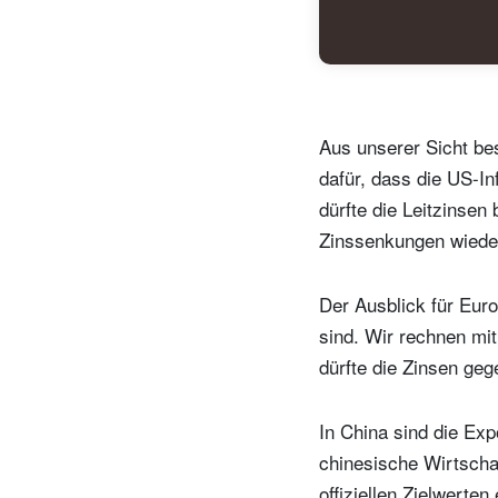
I
D
Aus unserer Sicht bes
dafür, dass die US-In
dürfte die Leitzinsen 
Zinssenkungen wiede
Der Ausblick für Euro
sind. Wir rechnen mi
dürfte die Zinsen ge
In China sind die Exp
chinesische Wirtscha
offiziellen Zielwerten 