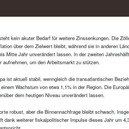
Wohnsitzland
Ich bin weder in den USA wohnhaf
Select an Option
noch bin ich US-Bürger
hre Informationen werden in Übereinstimmung mit unserer
atenschutzerklärung verwendet
.
teht kein akuter Bedarf für weitere Zinssenkungen. Die Zöll
flation über dem Zielwert bleibt, während sie in anderen Län
registrieren
bis Mitte Jahr unverändert lassen. In der zweiten Jahreshälft
r aufnehmen, um den Arbeitsmarkt zu stützen.
pa ist aktuell stabil, wenngleich die transatlantischen Bez
t einem Wachstum von etwa 1,1% in der Region. Die Europä
genüber dem heutigen Niveau unverändert lassen.
orte robust, aber die Binnennachfrage bleibt schwach. Insge
ft dank weiterer fiskalpolitischer Impulse dieses Jahr um 
entspricht.