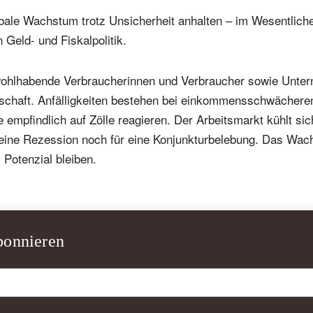
obale Wachstum trotz Unsicherheit anhalten – im Wesentlich
Geld- und Fiskalpolitik.
wohlhabende Verbraucherinnen und Verbraucher sowie Unter
rtschaft. Anfälligkeiten bestehen bei einkommensschwächer
 empfindlich auf Zölle reagieren. Der Arbeitsmarkt kühlt si
eine Rezession noch für eine Konjunkturbelebung. Das Wac
Potenzial bleiben.
ewsletter abonnieren
ail
bonnieren
Titel
Vorname
Name
Select an Option