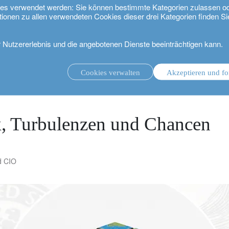
kies verwendet werden: Sie können bestimmte Kategorien zulassen o
tionen zu allen verwendeten Cookies dieser drei Kategorien finden Si
r Nutzererlebnis und die angebotenen Dienste beeinträchtigen kann.
n und Chancen
Cookies verwalten
Akzeptieren und fo
ungsmandat.
Anlageverwaltung mit Beratungsmandat.
.
k, Turbulenzen und Chancen
d CIO