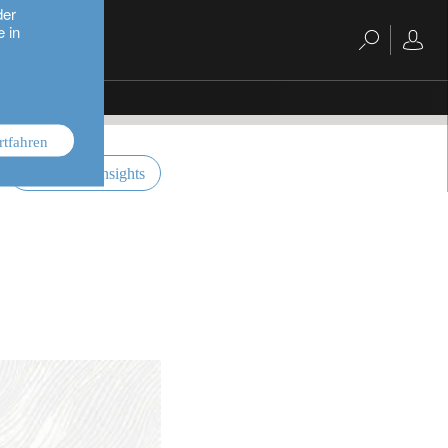
der
e in
rtfahren
investment insights