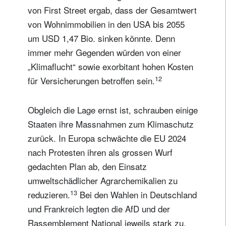
von First Street ergab, dass der Gesamtwert
Wohnsitzland
von Wohnimmobilien in den USA bis 2055
um USD 1,47 Bio. sinken könnte. Denn
Ich bin weder in den USA wohnhaft noch bin ich US-Bürger
immer mehr Gegenden würden von einer
„Klimaflucht“ sowie exorbitant hohen Kosten
Ihre Informationen werden in Übereinstimmung
12
für Versicherungen betroffen sein.
mit unserer
Datenschutzerklärung verwendet
.
Obgleich die Lage ernst ist, schrauben einige
registrieren
Staaten ihre Massnahmen zum Klimaschutz
zurück. In Europa schwächte die EU 2024
nach Protesten ihren als grossen Wurf
gedachten Plan ab, den Einsatz
umweltschädlicher Agrarchemikalien zu
13
reduzieren.
Bei den Wahlen in Deutschland
und Frankreich legten die AfD und der
Rassemblement National jeweils stark zu.