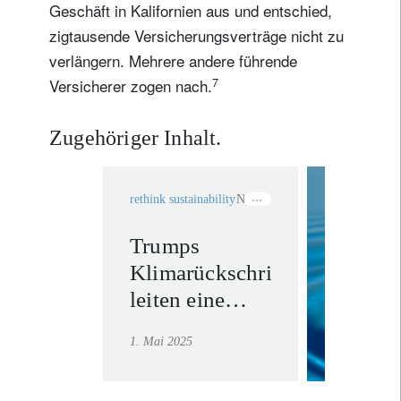
Geschäft in Kalifornien aus und entschied,
zigtausende Versicherungsverträge nicht zu
verlängern. Mehrere andere führende
7
Versicherer zogen nach.
Zugehöriger Inhalt.
rethink sustainability
Netto-Null
Trumps
rethink
Klimarückschritte
investm
leiten eine
Mehr erf
neue Ära
1. Mai 2025
wirtschaftsorientierter
Nachhaltigkeit