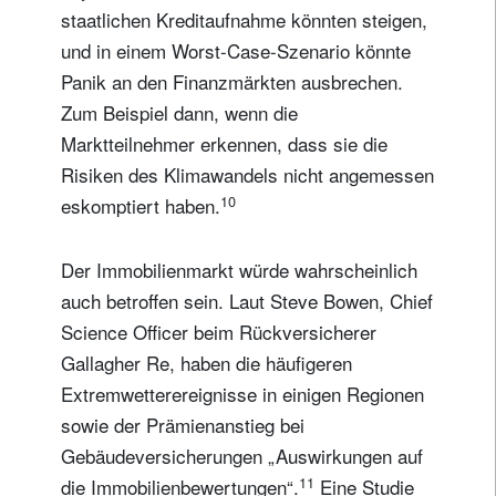
staatlichen Kreditaufnahme könnten steigen,
und in einem Worst-Case-Szenario könnte
Panik an den Finanzmärkten ausbrechen.
Zum Beispiel dann, wenn die
Marktteilnehmer erkennen, dass sie die
Risiken des Klimawandels nicht angemessen
10
eskomptiert haben.
Newsletter abonnieren
Der Immobilienmarkt würde wahrscheinlich
Email
auch betroffen sein. Laut Steve Bowen, Chief
Science Officer beim Rückversicherer
Gallagher Re, haben die häufigeren
Titel
Vorname
Extremwetterereignisse in einigen Regionen
sowie der Prämienanstieg bei
Gebäudeversicherungen „Auswirkungen auf
Name
11
die Immobilienbewertungen“.
Eine Studie