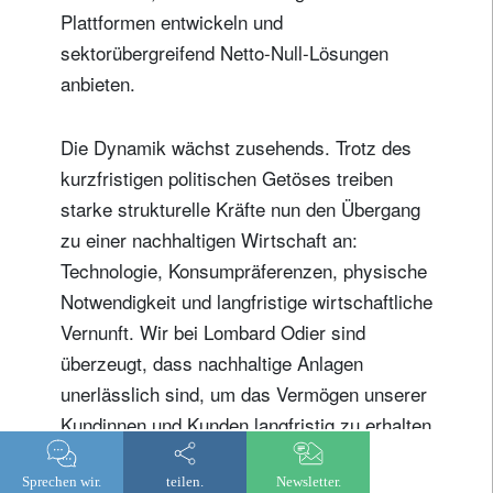
Plattformen entwickeln und
sektorübergreifend Netto-Null-Lösungen
anbieten.
Die Dynamik wächst zusehends. Trotz des
kurzfristigen politischen Getöses treiben
starke strukturelle Kräfte nun den Übergang
zu einer nachhaltigen Wirtschaft an:
Technologie, Konsumpräferenzen, physische
Notwendigkeit und langfristige wirtschaftliche
Vernunft. Wir bei Lombard Odier sind
überzeugt, dass nachhaltige Anlagen
unerlässlich sind, um das Vermögen unserer
Kundinnen und Kunden langfristig zu erhalten
und zu mehren. Tatsächlich stellt Präsident
Trumps aktuelles Vorgehen, wichtige
Sprechen wir.
teilen.
Newsletter.