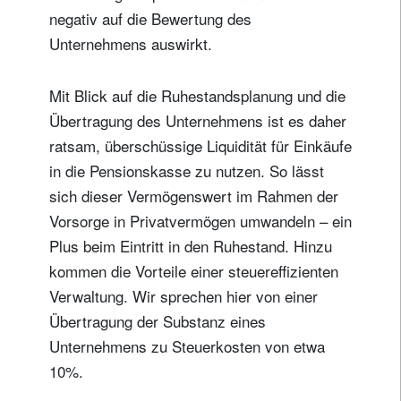
negativ auf die Bewertung des
Unternehmens auswirkt.
Titel
Vorname
Mit Blick auf die Ruhestandsplanung und die
Übertragung des Unternehmens ist es daher
Name
ratsam, überschüssige Liquidität für Einkäufe
in die Pensionskasse zu nutzen. So lässt
Wohnsitzland
sich dieser Vermögenswert im Rahmen der
Vorsorge in Privatvermögen umwandeln – ein
Plus beim Eintritt in den Ruhestand. Hinzu
Ich bin weder in den USA wohnhaft noch bin ich US-Bürger
kommen die Vorteile einer steuereffizienten
Verwaltung. Wir sprechen hier von einer
Ihre Informationen werden in Übereinstimmung
mit unserer
Datenschutzerklärung verwendet
.
Übertragung der Substanz eines
Unternehmens zu Steuerkosten von etwa
registrieren
10%.