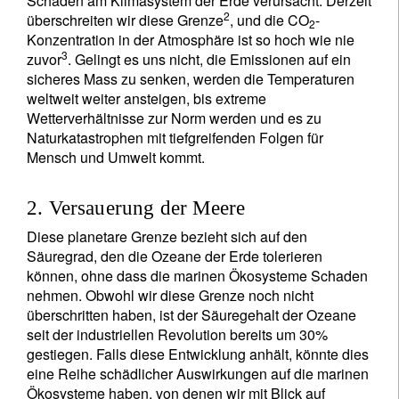
Schäden am Klimasystem der Erde verursacht. Derzeit
2
überschreiten wir diese Grenze
, und die CO
-
2
Konzentration in der Atmosphäre ist so hoch wie nie
3
zuvor
. Gelingt es uns nicht, die Emissionen auf ein
sicheres Mass zu senken, werden die Temperaturen
weltweit weiter ansteigen, bis extreme
Wetterverhältnisse zur Norm werden und es zu
Naturkatastrophen mit tiefgreifenden Folgen für
Mensch und Umwelt kommt.
2. Versauerung der Meere
Diese planetare Grenze bezieht sich auf den
Säuregrad, den die Ozeane der Erde tolerieren
können, ohne dass die marinen Ökosysteme Schaden
nehmen. Obwohl wir diese Grenze noch nicht
überschritten haben, ist der Säuregehalt der Ozeane
seit der industriellen Revolution bereits um 30%
gestiegen. Falls diese Entwicklung anhält, könnte dies
eine Reihe schädlicher Auswirkungen auf die marinen
Ökosysteme haben, von denen wir mit Blick auf