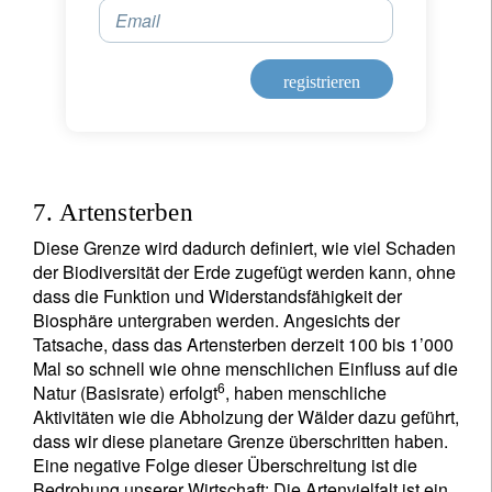
Ich bin weder in den USA wohnhaft noch bin ich US-Bürger
Email
Ihre Informationen werden in Übereinstimmung
registrieren
mit unserer
Datenschutzerklärung verwendet
.
registrieren
7. Artensterben
Diese Grenze wird dadurch definiert, wie viel Schaden
der Biodiversität der Erde zugefügt werden kann, ohne
dass die Funktion und Widerstandsfähigkeit der
Biosphäre untergraben werden. Angesichts der
Tatsache, dass das Artensterben derzeit 100 bis 1’000
Mal so schnell wie ohne menschlichen Einfluss auf die
6
Natur (Basisrate) erfolgt
, haben menschliche
Aktivitäten wie die Abholzung der Wälder dazu geführt,
dass wir diese planetare Grenze überschritten haben.
Eine negative Folge dieser Überschreitung ist die
Bedrohung unserer Wirtschaft: Die Artenvielfalt ist ein