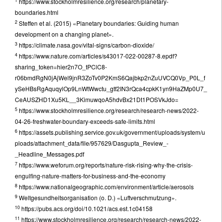
1
https://www.stockholmresilience.org/research/planetary-
boundaries.html
2
Steffen et al. (2015) «Planetary boundaries: Guiding human
development on a changing planet».
3
https://climate.nasa.gov/vital-signs/carbon-dioxide/
4
https://www.nature.com/articles/s43017-022-00287-8.epdf?
sharing_token=hier2n7O_tPClC8-
r06bmdRgN0jAjWel9jnR3ZoTv0P2KmS6Qajbkp2nZuUVCQ0Vp_P0L_f
ySeHBsRgAquqylOp9LnWtWwctu_gtf2IN3rQca4cpkK1yn9HaZMp0U7_
CeAUSZHD1Xu5KL__3KimuwqoA5hdvBx21Dt1POSVkJdo=
5
https://www.stockholmresilience.org/research/research-news/2022-
04-26-freshwater-boundary-exceeds-safe-limits.html
6
https://assets.publishing.service.gov.uk/government/uploads/system/u
ploads/attachment_data/file/957629/Dasgupta_Review_-
_Headline_Messages.pdf
7
https://www.weforum.org/reports/nature-risk-rising-why-the-crisis-
engulfing-nature-matters-for-business-and-the-economy
8
https://www.nationalgeographic.com/environment/article/aerosols
9
Weltgesundheitsorganisation (o. D.) «Luftverschmutzung».
10
https://pubs.acs.org/doi/10.1021/acs.est.1c04158
11
https://www.stockholmresilience.org/research/research-news/2022-