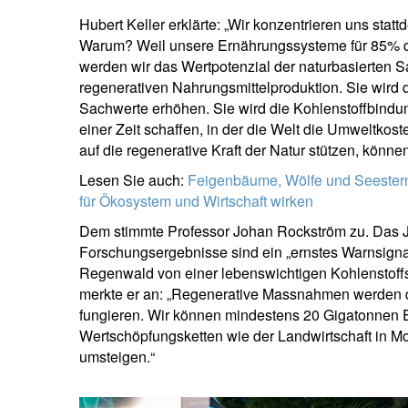
Hubert Keller erklärte: „Wir konzentrieren uns stat
Warum? Weil unsere Ernährungssysteme für 85% der
werden wir das Wertpotenzial der naturbasierten S
I
regenerativen Nahrungsmittelproduktion. Sie wird 
D
Sachwerte erhöhen. Sie wird die Kohlenstoffbindung
einer Zeit schaffen, in der die Welt die Umweltkost
auf die regenerative Kraft der Natur stützen, könne
Lesen Sie auch:
Feigenbäume, Wölfe und Seesterne:
für Ökosystem und Wirtschaft wirken
Dem stimmte Professor Johan Rockström zu. Das Ja
Forschungsergebnisse sind ein „ernstes Warnsignal
Regenwald von einer lebenswichtigen Kohlenstoffs
merkte er an: „Regenerative Massnahmen werden de
fungieren. Wir können mindestens 20 Gigatonnen E
Wertschöpfungsketten wie der Landwirtschaft in M
umsteigen.“