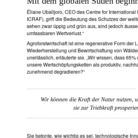
Mit dem globalen Süden begin
Éliane Ubalijoro, CEO des Centre for Internationa
ICRAF), griff die Bedeutung des Schutzes der wel
sehen zwar üppig und grün aus, sind jedoch äusserst
umfassbaren Wertverlust.“
Agroforstwirtschaft ist eine regenerative Form der L
Wiederherstellung und Bewirtschaftung von Wäldern
unerlässlich, erläuterte sie. „Wir wissen, dass 65%
unsere Wertschöpfungsketten als produktiv, nachh
zunehmend degradieren?“
Wir können die Kraft der Natur nutzen,
sie zur Triebkraft prosper
Sie betonte, wie wichtig es sei, technologische In