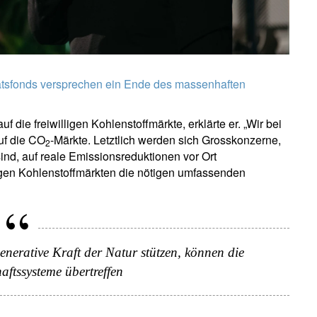
ätsfonds versprechen ein Ende des massenhaften
 die freiwilligen Kohlenstoffmärkte, erklärte er. „Wir bei
uf die CO
-Märkte. Letztlich werden sich Grosskonzerne,
2
sind, auf reale Emissionsreduktionen vor Ort
lligen Kohlenstoffmärkten die nötigen umfassenden
ewsletter abonnieren
ail
generative Kraft der Natur stützen, können die
aftssysteme übertreffen
Titel
Vorname
Name
Select an Option