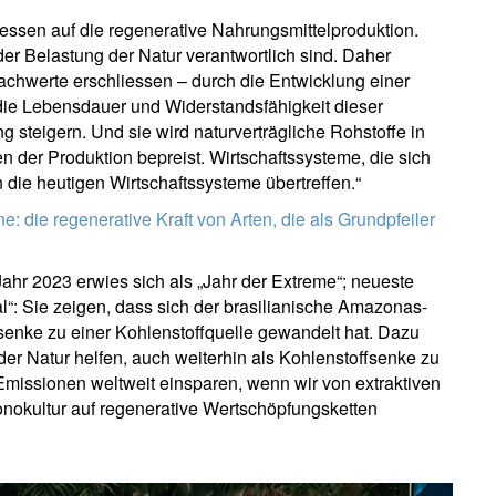
Wohnsitzland
Ich bin weder in den USA wohnhaf
Select an Option
tdessen auf die regenerative Nahrungsmittelproduktion.
noch bin ich US-Bürger
 Belastung der Natur verantwortlich sind. Daher
achwerte erschliessen – durch die Entwicklung einer
hre Informationen werden in Übereinstimmung mit unserer
die Lebensdauer und Widerstandsfähigkeit dieser
atenschutzerklärung verwendet
.
 steigern. Und sie wird naturverträgliche Rohstoffe in
en der Produktion bepreist. Wirtschaftssysteme, die sich
n die heutigen Wirtschaftssysteme übertreffen.“
registrieren
 die regenerative Kraft von Arten, die als Grundpfeiler
hr 2023 erwies sich als „Jahr der Extreme“; neueste
“: Sie zeigen, dass sich der brasilianische Amazonas-
enke zu einer Kohlenstoffquelle gewandelt hat. Dazu
r Natur helfen, auch weiterhin als Kohlenstoffsenke zu
missionen weltweit einsparen, wenn wir von extraktiven
onokultur auf regenerative Wertschöpfungsketten