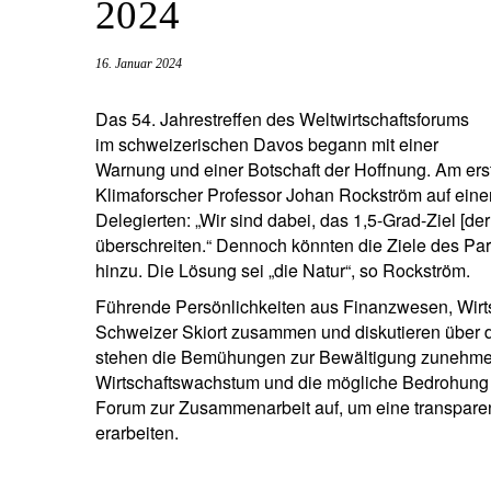
2024
Unternehmer.
Nahen Osten.
brazil.
16. Januar 2024
Das 54. Jahrestreffen des Weltwirtschaftsforums
im schweizerischen Davos begann mit einer
Warnung und einer Botschaft der Hoffnung. Am ers
Klimaforscher Professor Johan Rockström auf eine
Delegierten: „Wir sind dabei, das 1,5-Grad-Ziel [
überschreiten.“ Dennoch könnten die Ziele des Par
hinzu. Die Lösung sei „die Natur“, so Rockström.
Führende Persönlichkeiten aus Finanzwesen, Wirt
Schweizer Skiort zusammen und diskutieren über 
stehen die Bemühungen zur Bewältigung zunehme
Wirtschaftswachstum und die mögliche Bedrohung du
Forum zur Zusammenarbeit auf, um eine transparente
erarbeiten.