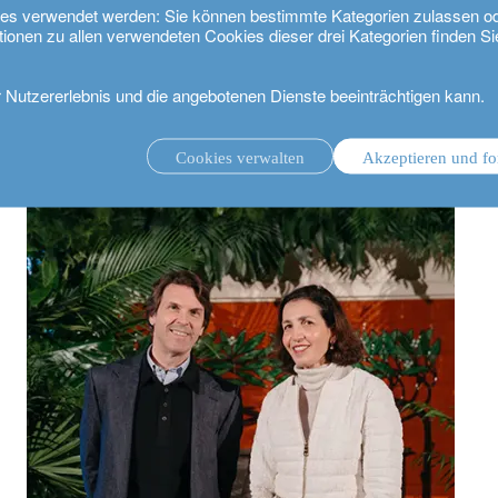
kies verwendet werden: Sie können bestimmte Kategorien zulassen o
tionen zu allen verwendeten Cookies dieser drei Kategorien finden Si
r Nutzererlebnis und die angebotenen Dienste beeinträchtigen kann.
ive Landwirtschaft verspricht Kehrtwende für die Natur – Davos 2024
Cookies verwalten
Akzeptieren und fo
ungsmandat.
Anlageverwaltung mit Beratungsmandat.
.