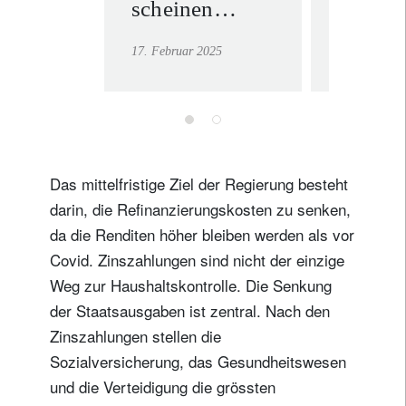
scheinen
setzen
robust
„Drill,
17. Februar 2025
11. Februar 
gegenüber
drill“ 
Donald
Trumps Zöllen
Das mittelfristige Ziel der Regierung besteht
darin, die Refinanzierungskosten zu senken,
da die Renditen höher bleiben werden als vor
Covid. Zinszahlungen sind nicht der einzige
Weg zur Haushaltskontrolle. Die Senkung
der Staatsausgaben ist zentral. Nach den
Zinszahlungen stellen die
Newsletter abonnieren
Sozialversicherung, das Gesundheitswesen
Email
und die Verteidigung die grössten