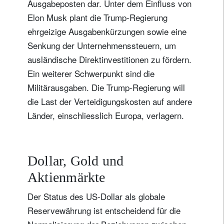
Ausgabeposten dar. Unter dem Einfluss von
Elon Musk plant die Trump-Regierung
ehrgeizige Ausgabenkürzungen sowie eine
Titel
Vorname
Senkung der Unternehmenssteuern, um
ausländische Direktinvestitionen zu fördern.
Name
Ein weiterer Schwerpunkt sind die
Militärausgaben. Die Trump-Regierung will
Wohnsitzland
die Last der Verteidigungskosten auf andere
Länder, einschliesslich Europa, verlagern.
Ich bin weder in den USA wohnhaft noch bin ich US-Bürger
Dollar, Gold und
Ihre Informationen werden in Übereinstimmung
mit unserer
Datenschutzerklärung verwendet
.
Aktienmärkte
Der Status des US-Dollar als globale
registrieren
Reservewährung ist entscheidend für die