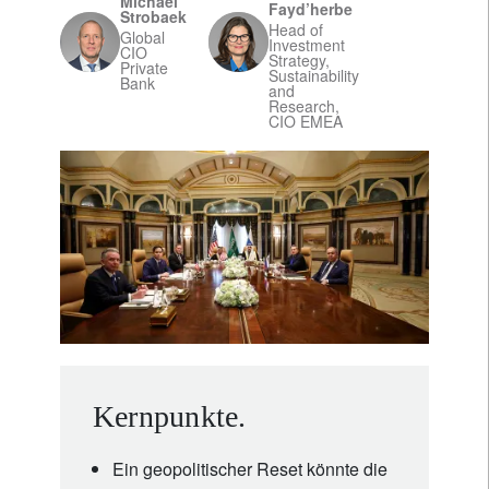
Michael
Fayd’herbe
Strobaek
Head of
Global
Investment
CIO
Strategy,
Private
Sustainability
Bank
and
Research,
CIO EMEA
Kernpunkte.
Ein geopolitischer Reset könnte die