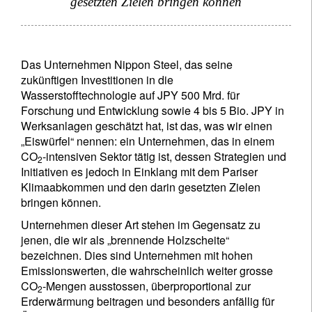
Newsletter abonnieren
gesetzten Zielen bringen können
Email
Das Unternehmen Nippon Steel, das seine
zukünftigen Investitionen in die
Titel
Vorname
Wasserstofftechnologie auf JPY 500 Mrd. für
Forschung und Entwicklung sowie 4 bis 5 Bio. JPY in
Werksanlagen geschätzt hat, ist das, was wir einen
Name
„Eiswürfel“ nennen: ein Unternehmen, das in einem
CO
-intensiven Sektor tätig ist, dessen Strategien und
2
Initiativen es jedoch in Einklang mit dem Pariser
Wohnsitzland
Klimaabkommen und den darin gesetzten Zielen
bringen können.
Unternehmen dieser Art stehen im Gegensatz zu
Ich bin weder in den USA wohnhaft noch bin ich US-Bürger
jenen, die wir als „brennende Holzscheite“
bezeichnen. Dies sind Unternehmen mit hohen
Ihre Informationen werden in Übereinstimmung
Emissionswerten, die wahrscheinlich weiter grosse
mit unserer
Datenschutzerklärung verwendet
.
CO
-Mengen ausstossen, überproportional zur
2
Erderwärmung beitragen und besonders anfällig für