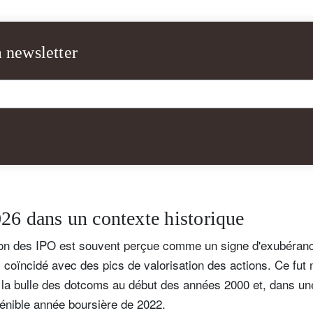
a newsletter
'inscrire à la newsletter
26 dans un contexte historique
ail
on des IPO est souvent perçue comme un signe d'exubéran
is coïncidé avec des pics de valorisation des actions. Ce fu
e la bulle des dotcoms au début des années 2000 et, dans u
Civilité
Prénom
Nom
Select an Option
pénible année boursière de 2022.