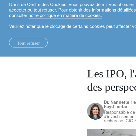
Dans ce Centre des Cookies, vous pouvez définir vos choix en mat
accepter ou tout refuser. Pour obtenir des informations détaillée
Français
consulter
notre politique en matière de cookies.
Veuillez noter que le blocage de certains cookies peut affecter 
actualités.
perspectives d’investissement
Les IPO, l'accord
Tout refuser
la maison.
changements systémiques.
voir tout.
expertise locale.
fonds d'investissement.
nos services Technologie et Opérations.
rapport de durabili
suisse.
16 juin 2026
nos rapports financiers.
Le foyer éco-logique.
perspectives d’investissement.
investment solutions.
nos plateformes bancaires.
royaume-uni
notre positionnement.
université d’oxford.
durabilité.
gestion de patrimoine.
france.
rethink investments
Les IPO, l
notre histoire.
building bridges.
planification patrimoniale.
belgique.
actifs non cotés.
des perspe
partenariats.
le crédit lombard.
luxembourg.
accompagner les inv
Dr. Nannette He
durabilité d’entreprise.
philanthropie.
italie.
Fayd’herbe
Responsable de l
d’investissement,
prix.
My LO.
espagne.
recherche, CIO
notre siège social.
israël.