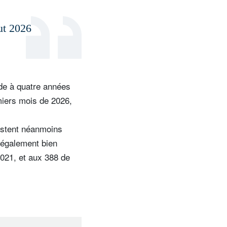
ut 2026
de
ède à quatre années
miers mois de 2026,
restent néanmoins
 également bien
2021, et aux 388 de