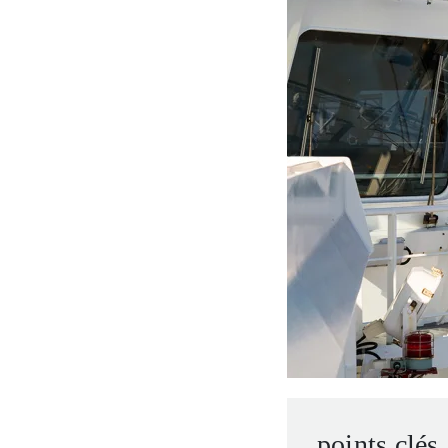
entrepreneurs.
moyen-orient.
UHNWI grands patrimoines.
brésil.
points clés.