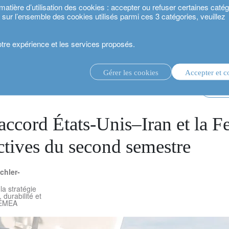
ière d’utilisation des cookies : accepter ou refuser certaines catégo
s sur l’ensemble des cookies utilisés parmi ces 3 catégories, veuillez
votre expérience et les services proposés.
 États-Unis–Iran et la Fed au cœur des perspectives du second semestre
Gérer les cookies
Accepter et c
té 2024.
gestion d’investissement discrétionnaire.
perspe
service de conseil en investissement.
.
'accord États-Unis–Iran et la 
ctives du second semestre
estisseurs.
chler-
a stratégie
 durabilité et
 EMEA