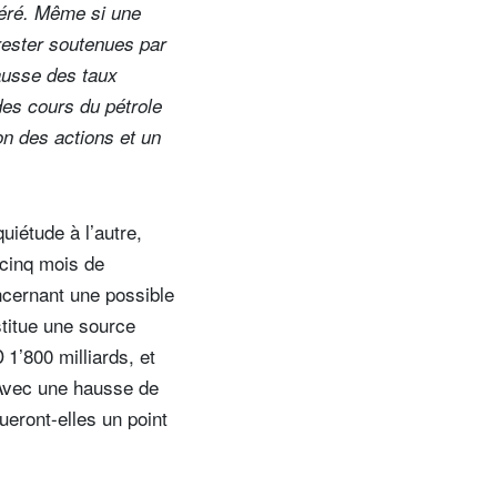
léré. Même si une
rester soutenues par
ausse des taux
des cours du pétrole
n des actions et un
uiétude à l’autre,
 cinq mois de
oncernant une possible
stitue une source
1’800 milliards, et
. Avec une hausse de
eront-elles un point