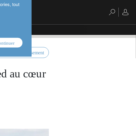
ries, tout
ontinuer
ctives d’investissement
Fed au cœur