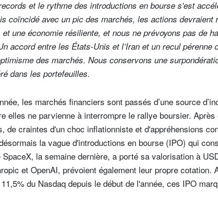
records et le rythme des introductions en bourse s'est accé
ois coïncidé avec un pic des marchés, les actions devraient 
s et une économie résiliente, et nous ne prévoyons pas de h
 Un accord entre les États-Unis et l’Iran et un recul pérenne 
l’optimisme des marchés. Nous conservons une surpondératio
ré dans les portefeuilles.
année, les marchés financiers sont passés d’une source d’inq
e elles ne parvienne à interrompre le rallye boursier. Après
s, de craintes d'un choc inflationniste et d'appréhensions c
st désormais la vague d'introductions en bourse (IPO) qui con
e SpaceX, la semaine dernière, a porté sa valorisation à USD 
nthropic et OpenAI, prévoient également leur propre cotation
11,5% du Nasdaq depuis le début de l'année, ces IPO marqu