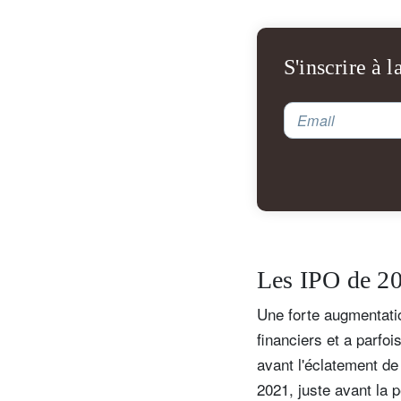
S'inscrire à l
Email
S
Les IPO de 20
Em
Une forte augmentati
financiers et a parfo
avant l'éclatement d
2021, juste avant la 