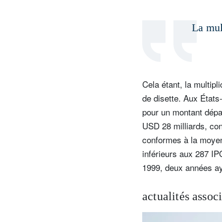
La mul
V
co
Cela étant, la multip
de disette. Aux États
pour un montant dép
USD 28 milliards, con
conformes à la moyen
inférieurs aux 287 IP
1999, deux années ay
actualités assoc