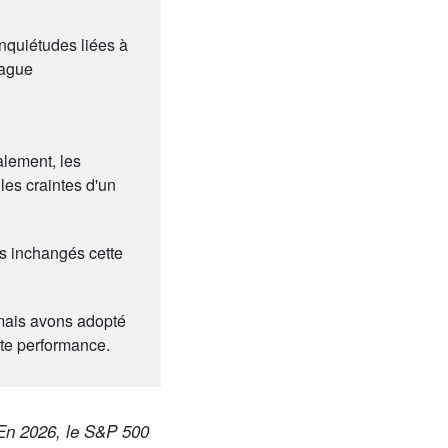
 inquiétudes liées à
vague
lement, les
les craintes d'un
rs inchangés cette
mais avons adopté
rte performance.
 En 2026, le S&P 500