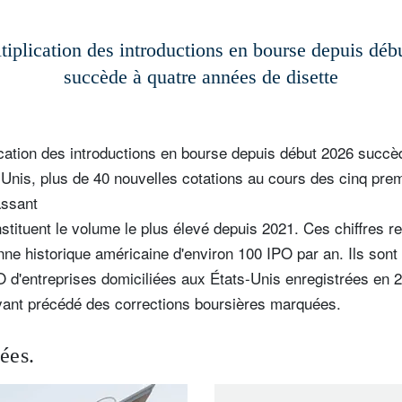
Pays de résidence
Je ne suis pas résident ou citoyen
Select an Option
des Etats-Unis
tiplication des introductions en bourse depuis déb
succède à quatre années de disette
os informations seront utilisées conformément à notre
politique 
nfidentialité
.
s'inscrire
lication des introductions en bourse depuis début 2026 succ
-Unis, plus de 40 nouvelles cotations au cours des cinq pre
assant
stituent le volume le plus élevé depuis 2021. Ces chiffres 
ne historique américaine d'environ 100 IPO par an. Ils sont
O d'entreprises domiciliées aux États-Unis enregistrées en 
ant précédé des corrections boursières marquées.
iées.