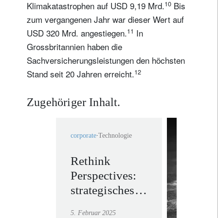
10
Klimakatastrophen auf USD 9,19 Mrd.
Bis
zum vergangenen Jahr war dieser Wert auf
11
USD 320 Mrd. angestiegen.
In
Grossbritannien haben die
Sachversicherungsleistungen den höchsten
12
Stand seit 20 Jahren erreicht.
Zugehöriger Inhalt.
corporate
Technologie
Rethink
rethink
Perspectives:
everyt
strategisches
Mehr erf
Investieren in
5. Februar 2025