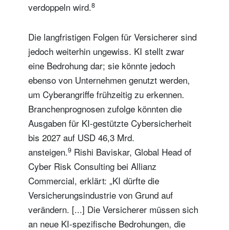
8
verdoppeln wird.
Wohnsitzland
Die langfristigen Folgen für Versicherer sind
jedoch weiterhin ungewiss. KI stellt zwar
Ich bin weder in den USA wohnhaft noch bin ich US-Bürger
eine Bedrohung dar; sie könnte jedoch
Ihre Informationen werden in Übereinstimmung
ebenso von Unternehmen genutzt werden,
mit unserer
Datenschutzerklärung verwendet
.
um Cyberangriffe frühzeitig zu erkennen.
Branchenprognosen zufolge könnten die
registrieren
Ausgaben für KI-gestützte Cybersicherheit
bis 2027 auf USD 46,3 Mrd.
9
ansteigen.
Rishi Baviskar, Global Head of
Cyber Risk Consulting bei Allianz
Commercial, erklärt: „KI dürfte die
Versicherungsindustrie von Grund auf
verändern. [...] Die Versicherer müssen sich
an neue KI-spezifische Bedrohungen, die