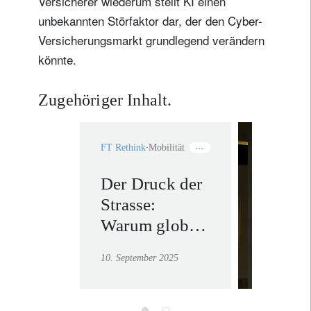
Versicherer wiederum stellt KI einen
unbekannten Störfaktor dar, der den Cyber-
Versicherungsmarkt grundlegend verändern
könnte.
Zugehöriger Inhalt.
FT Rethink
Mobilität
Der Druck der
Private
Strasse:
Bankin
Warum globale
Mehr erf
Strassenprojekte
10. September 2025
die Klimaziele
bedrohen