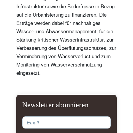
Infrastruktur sowie die Bedürfnisse in Bezug
Wohnsitzland
auf die Urbanisierung zu finanzieren. Die
Erträge werden dabei für nachhaltiges
Ich bin weder in den USA wohnhaft noch bin ich US-Bürger
Wasser- und Abwassermanagement, für die
Stärkung kritischer Wasserinfrastruktur, zur
Ihre Informationen werden in Übereinstimmung
Verbesserung des Überflutungsschutzes, zur
mit unserer
Datenschutzerklärung verwendet
.
Verminderung von Wasserverlust und zum
Monitoring von Wasserverschmutzung
registrieren
eingesetzt.
Newsletter abonnieren
Email