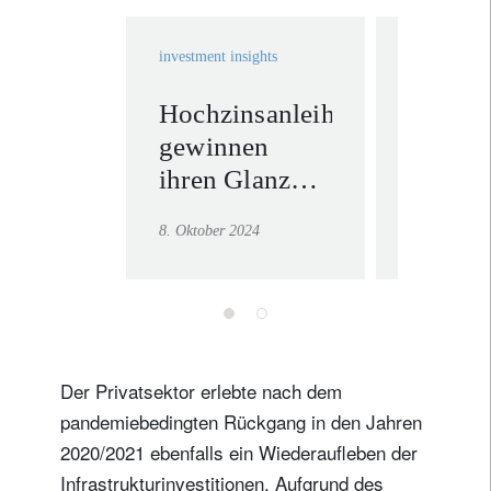
investment insights
investment in
Hochzinsanleihen
Chinas
gewinnen
Konjun
ihren Glanz
– alles
zurück
gehabt
8. Oktober 2024
25. Septembe
ein
Neuanf
Der Privatsektor erlebte nach dem
pandemiebedingten Rückgang in den Jahren
2020/2021 ebenfalls ein Wiederaufleben der
Infrastrukturinvestitionen. Aufgrund des