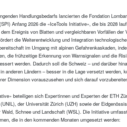
Wohnsitzland
Ich bin weder in den USA wohnhaf
Select an Option
noch bin ich US-Bürger
ingenden Handlungsbedarfs lancierten die Fondation Lomba
(SPI) Anfang 2026 die «IceTools Initiative», die bis 2028 laufe
hre Informationen werden in Übereinstimmung mit unserer
dem Ereignis von Blatten und vergleichbaren Vorfällen der 
atenschutzerklärung verwendet
.
e fördert die Weiterentwicklung und Integration technologisch
registrieren
zbereitschaft im Umgang mit alpinen Gefahrenkaskaden, ind
n, die frühzeitige Erkennung von Warnsignalen und die Risik
ssert werden. Dadurch soll die Schweiz – und darüber hin
in anderen Ländern – besser in die Lage versetzt werden, k
erer Dimension vorauszusehen und sich darauf vorzubereite
iative» beteiligen sich Expertinnen und Experten der ETH Zü
 (UNIL), der Universität Zürich (UZH) sowie der Eidgenössi
 Wald, Schnee und Landschaft (WSL). Die Initiative umfasst
men, die in den kommenden Monaten umgesetzt werden: