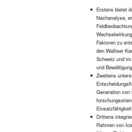
Erstens bietet 
Nachanalyse, er
Feldbeobachtung
Wechselwirkunge
Faktoren zu ent
den Walliser Ka
Schweiz und im 
und Bewältigung
Zweitens unterst
Entscheidungsfi
Generation von 
forschungsorien
Einsatzfähigkeit
Drittens integri
Rahmen von IceT