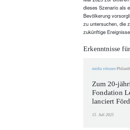
dieses Szenario als 
Bevölkerung vorsorgl
zu untersuchen, die 
zukünftige Ereigniss
Erkenntnisse für
media releases
Philant
N
Zum 20-jähr
Em
Fondation L
lanciert För
internationa
15. Juli 2025
Umweltproje