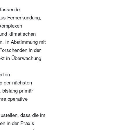
mfassende
aus Fernerkundung,
 komplexen
und klimatischen
n. In Abstimmung mit
Forschenden in der
ekt in Überwachung
erten
ng der nächsten
 bislang primär
hre operative
zustellen, dass die im
n in der Praxis