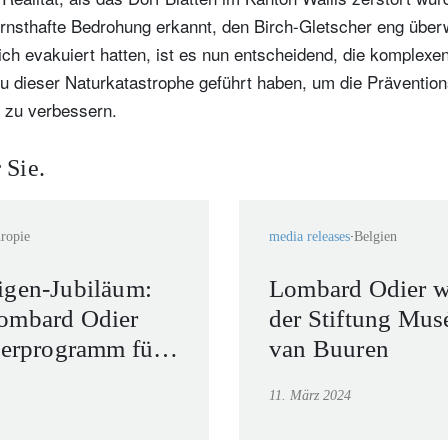
ernsthafte Bedrohung erkannt, den Birch-Gletscher eng über
ich evakuiert hatten, ist es nun entscheidend, die komplex
zu dieser Naturkatastrophe geführt haben, um die Prävention
e zu verbessern.
 Sie.
hropie
media releases
Belgien
ewsletter abonnieren
igen-Jubiläum:
Lombard Odier wi
ail
ombard Odier
der Stiftung Mus
derprogramm für
van Buuren
le
11. März 2024
kte
Titel
Vorname
Name
Select an Option