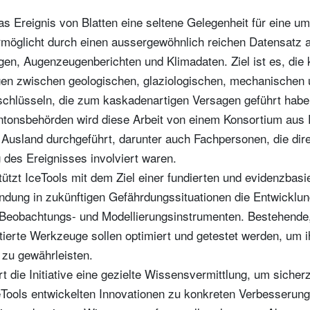
das Ereignis von Blatten eine seltene Gelegenheit für eine u
möglicht durch einen aussergewöhnlich reichen Datensatz 
en, Augenzeugenberichten und Klimadaten. Ziel ist es, die
n zwischen geologischen, glaziologischen, mechanischen 
schlüsseln, die zum kaskadenartigen Versagen geführt habe
ntonsbehörden wird diese Arbeit von einem Konsortium aus 
Ausland durchgeführt, darunter auch Fachpersonen, die dir
 des Ereignisses involviert waren.
ützt IceTools mit dem Ziel einer fundierten und evidenzbasi
ndung in zukünftigen Gefährdungssituationen die Entwicklu
Beobachtungs- und Modellierungsinstrumenten. Bestehende,
tierte Werkzeuge sollen optimiert und getestet werden, um i
 zu gewährleisten.
ert die Initiative eine gezielte Wissensvermittlung, um sicher
ools entwickelten Innovationen zu konkreten Verbesserunge