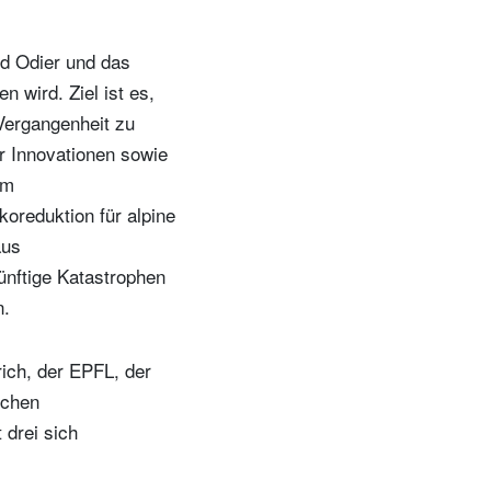
t
rd Odier und das
n wird. Ziel ist es,
Vergangenheit zu
er Innovationen sowie
em
oreduktion für alpine
aus
ünftige Katastrophen
n.
rich, der EPFL, der
schen
 drei sich