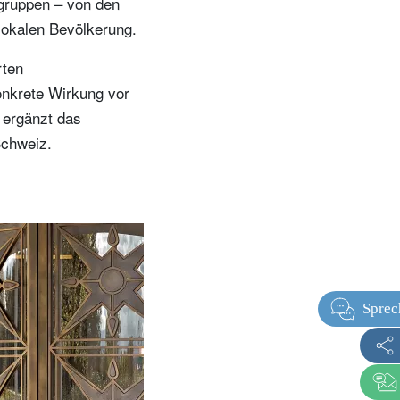
rsgruppen – von den
lokalen Bevölkerung.
rten
onkrete Wirkung vor
 ergänzt das
Schweiz.