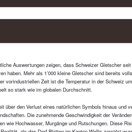
liche Auswertungen zeigen, dass Schweizer Gletscher seit 2
en haben. Mehr als 1’000 kleine Gletscher sind bereits voll
r vorindustriellen Zeit ist die Temperatur in der Schweiz u
elt so stark wie im globalen Durchschnitt.
it über den Verlust eines natürlichen Symbols hinaus und v
ndschaften. Die zunehmende Geschwindigkeit der Veränder
hren wie Hochwasser, Murgänge und Rutschungen. Diese Ris
 Realität, als das Dorf Blatten im Kanton Wallis zerstört wu