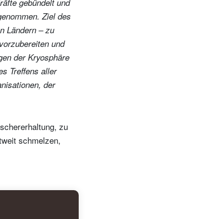
räfte gebündelt und
fgenommen. Ziel des
en Ländern – zu
 vorzubereiten und
ngen der Kryosphäre
s Treffens aller
anisationen, der
tschererhaltung, zu
tweit schmelzen,