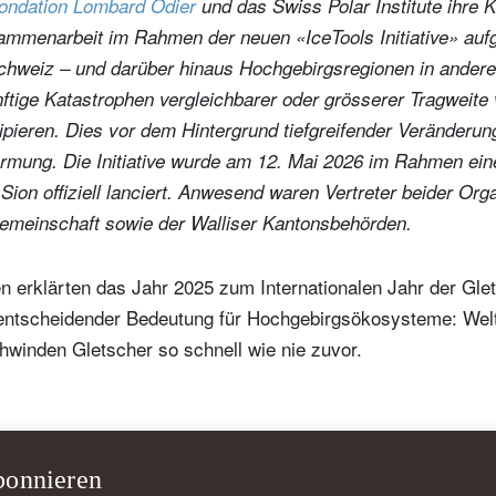
Fondation Lombard Odier
und das Swiss Polar Institute ihre K
ammenarbeit im Rahmen der neuen «IceTools Initiative» au
 Schweiz – und darüber hinaus Hochgebirgsregionen in ander
nftige Katastrophen vergleichbarer oder grösserer Tragweite
ipieren. Dies vor dem Hintergrund tiefgreifender Veränderu
rmung. Die Initiative wurde am 12. Mai 2026 im Rahmen eine
 Sion offiziell lanciert. Anwesend waren Vertreter beider Org
emeinschaft sowie der Walliser Kantonsbehörden.
n erklärten das Jahr 2025 zum Internationalen Jahr der Gle
 entscheidender Bedeutung für Hochgebirgsökosysteme: Wel
hwinden Gletscher so schnell wie nie zuvor.
bonnieren