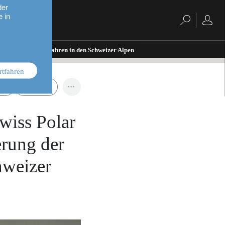
der
e in
ntion von Naturgefahren in den Schweizer Alpen
rtfahren
pie
Schweiz
wiss Polar
erung der
hweizer