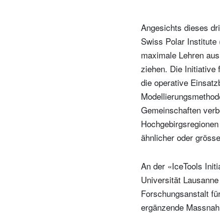
Angesichts dieses dr
Swiss Polar Institute 
I
maximale Lehren aus 
D
ziehen. Die Initiativ
die operative Einsat
Modellierungsmethode
Gemeinschaften verbe
Hochgebirgsregionen 
ähnlicher oder gröss
An der «IceTools Init
Universität Lausanne
Forschungsanstalt für
ergänzende Massnah