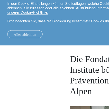
In den Cookie-Einstellungen können Sie festlegen, welche Coo
ablehnen, alle zulassen oder alle ablehnen. Ausführliche Informa
Deutsch
unserer Cookie-Richtlinie.
Bitte beachten Sie, dass die Blockierung bestimmter Cookies Ih
Nachrichten.
media releases
Die Fondation Lombard Odier 
Alles ablehnen
la Maison.
Systemveränderungen.
Alle.
Lokale Expertise.
Investmentfonds.
Unsere Technologie und operativen Dienste
Schweiz.
Vermögensverwalt
13. Mai 2026
unsere Finanzberichte.
die Universität Oxford.
Investment Insights.
Investment Solutions.
Unsere Bankplattformen
Grossbritannien.
unsere Positionierung.
Building Bridges.
Nachhaltigkeit.
Wealth Management.
Frankreich.
rethink investments
Die Fonda
Unsere Geschichte.
Vermögensplanung.
Belgien.
Private Assets.
Institute 
Partnerschaften.
Der Lombardkredit.
Luxemburg.
Anleger stärken.
Prävention
Unternehmensnachhaltigkeit.
Philanthropie.
Italien.
Alpen
Auszeichnung.
My LO.
Spanien.
Unser Hauptsitz.
Israel.