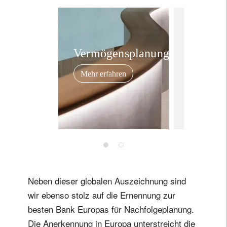
awards
Gross
Euromo
Vermögensplanung.
uns in
Mehr erfahren
Anerk
unsere
28. März 20
Experti
den
prestig
Auszei
als „ w
Neben dieser globalen Auszeichnung sind
best pr
wir ebenso stolz auf die Ernennung zur
bank“ 
besten Bank Europas für Nachfolgeplanung.
Die Anerkennung in Europa unterstreicht die