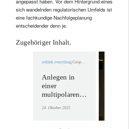
angepasst haben. Vor dem Hintergrund eines
Name
sich wandelnden regulatorischen Umfelds ist
eine fachkundige Nachfolgeplanung
Wohnsitzland
entscheidender denn je.
Ich bin weder in den USA wohnhaft noch bin ich US-Bürger
Zugehöriger Inhalt.
Ihre Informationen werden in Übereinstimmung
mit unserer
Datenschutzerklärung verwendet
.
rethink everything
Geopolitik
Anlegen in
Private
registrieren
einer
Bankin
multipolaren
Mehr erf
Welt
24. Oktober 2025