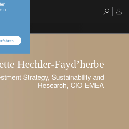
der
e in
rtfahren
ette Hechler-Fayd’herbe
stment Strategy, Sustainability and
Research, CIO EMEA