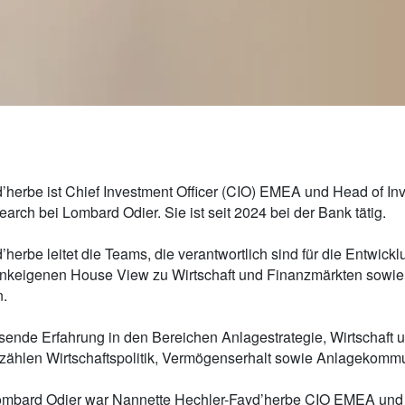
’herbe ist Chief Investment Officer (CIO) EMEA und Head of Inv
arch bei Lombard Odier. Sie ist seit 2024 bei der Bank tätig.
herbe leitet die Teams, die verantwortlich sind für die Entwick
keigenen House View zu Wirtschaft und Finanzmärkten sowie f
n.
ssende Erfahrung in den Bereichen Anlagestrategie, Wirtschaft 
 zählen Wirtschaftspolitik, Vermögenserhalt sowie Anlagekommu
 Lombard Odier war Nannette Hechler-Fayd’herbe CIO EMEA un