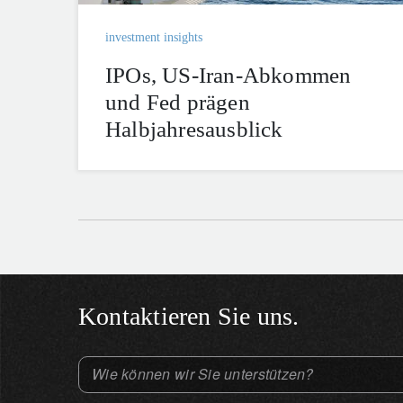
investment insights
IPOs, US-Iran-Abkommen
und Fed prägen
Halbjahresausblick
Kontaktieren Sie uns.
Wie können wir Sie unterstützen?
Select an Option