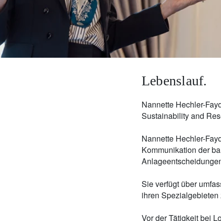
Unternehmer.
Nahen Osten.
brazil.
Lebenslauf.
Nannette Hechler-Fayd
Sustainability and Rese
Nannette Hechler-Fayd’
Kommunikation der ban
Anlageentscheidunge
Sie verfügt über umfa
ihren Spezialgebieten
Vor der Tätigkeit bei