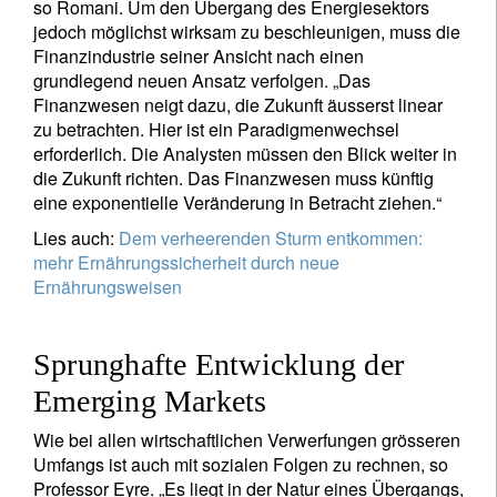
so Romani. Um den Übergang des Energiesektors
jedoch möglichst wirksam zu beschleunigen, muss die
Finanzindustrie seiner Ansicht nach einen
grundlegend neuen Ansatz verfolgen. „Das
Finanzwesen neigt dazu, die Zukunft äusserst linear
zu betrachten. Hier ist ein Paradigmenwechsel
erforderlich. Die Analysten müssen den Blick weiter in
die Zukunft richten. Das Finanzwesen muss künftig
eine exponentielle Veränderung in Betracht ziehen.“
Lies auch:
Dem verheerenden Sturm entkommen:
mehr Ernährungssicherheit durch neue
Ernährungsweisen
Sprunghafte Entwicklung der
Emerging Markets
Wie bei allen wirtschaftlichen Verwerfungen grösseren
Umfangs ist auch mit sozialen Folgen zu rechnen, so
Newsletter abonnieren
Professor Eyre. „Es liegt in der Natur eines Übergangs,