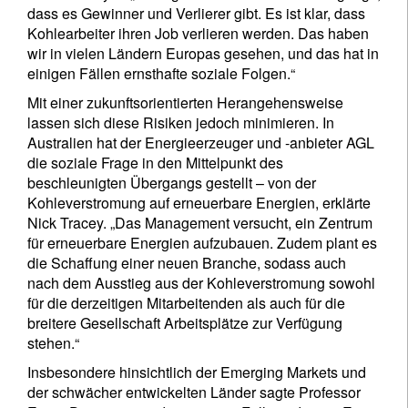
Email
dass es Gewinner und Verlierer gibt. Es ist klar, dass
Kohlearbeiter ihren Job verlieren werden. Das haben
wir in vielen Ländern Europas gesehen, und das hat in
einigen Fällen ernsthafte soziale Folgen.“
Titel
Vorname
Mit einer zukunftsorientierten Herangehensweise
lassen sich diese Risiken jedoch minimieren. In
Australien hat der Energieerzeuger und -anbieter AGL
Name
die soziale Frage in den Mittelpunkt des
beschleunigten Übergangs gestellt – von der
Kohleverstromung auf erneuerbare Energien, erklärte
Wohnsitzland
Nick Tracey. „Das Management versucht, ein Zentrum
für erneuerbare Energien aufzubauen. Zudem plant es
die Schaffung einer neuen Branche, sodass auch
Ich bin weder in den USA wohnhaft noch bin ich US-Bürger
nach dem Ausstieg aus der Kohleverstromung sowohl
für die derzeitigen Mitarbeitenden als auch für die
Ihre Informationen werden in Übereinstimmung
breitere Gesellschaft Arbeitsplätze zur Verfügung
mit unserer
Datenschutzerklärung verwendet
.
stehen.“
Insbesondere hinsichtlich der Emerging Markets und
registrieren
der schwächer entwickelten Länder sagte Professor