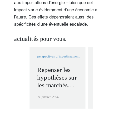
aux importations d'énergie – bien que cet
impact varie évidemment d’une économie à
l’autre. Ces effets dépendraient aussi des
spécificités d’une éventuelle escalade.
actualités pour vous.
S'inscrire à la newsletter
perspectives d’investissement
CIO Office 
Email
Repenser les
Chang
hypothèses sur
de poli
les marchés
tarifair
Civilité
Prénom
financiers :
américa
11 février 2026
24 février 20
comment
risques
Nom
investir dans la
Moyen-