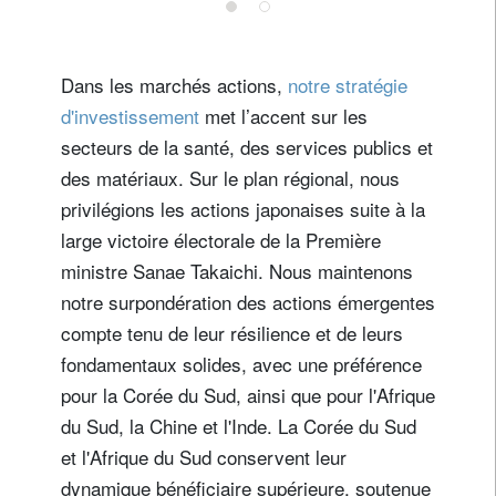
décennie à
: quell
venir face aux
conséq
Pays de résidence
mutations
pour le
Dans les marchés actions,
notre stratégie
mondiales
marché
Je ne suis pas résident ou citoyen des Etats-Unis
d'investissement
met l’accent sur les
secteurs de la santé, des services publics et
Vos informations seront utilisées conformément à
des matériaux. Sur le plan régional, nous
notre
politique de confidentialité
.
privilégions les actions japonaises suite à la
large victoire électorale de la Première
s'inscrire
ministre Sanae Takaichi. Nous maintenons
notre surpondération des actions émergentes
compte tenu de leur résilience et de leurs
fondamentaux solides, avec une préférence
pour la Corée du Sud, ainsi que pour l'Afrique
du Sud, la Chine et l'Inde. La Corée du Sud
et l'Afrique du Sud conservent leur
dynamique bénéficiaire supérieure, soutenue