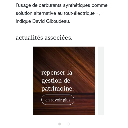
l’usage de carburants synthétiques comme
solution alternative au tout-électrique »,
indique David Giboudeau.
actualités associées.
corporate
Investi
repenser la
gestion de
les acti
patrimoine.
luxe (m
vins et
en savoir plus
26 juin 2025
immobi
par pas
pour le