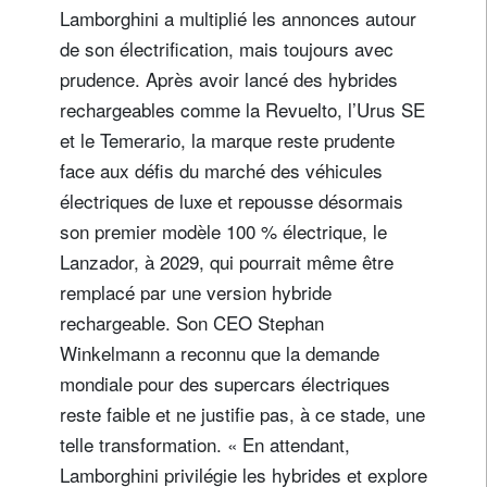
Lamborghini a multiplié les annonces autour
Pays de résidence
de son électrification, mais toujours avec
prudence. Après avoir lancé des hybrides
rechargeables comme la Revuelto, l’Urus SE
Je ne suis pas résident ou citoyen des Etats-Unis
et le Temerario, la marque reste prudente
Vos informations seront utilisées conformément à
face aux défis du marché des véhicules
notre
politique de confidentialité
.
électriques de luxe et repousse désormais
son premier modèle 100 % électrique, le
s'inscrire
Lanzador, à 2029, qui pourrait même être
remplacé par une version hybride
rechargeable. Son CEO Stephan
Winkelmann a reconnu que la demande
mondiale pour des supercars électriques
reste faible et ne justifie pas, à ce stade, une
telle transformation. « En attendant,
Lamborghini privilégie les hybrides et explore