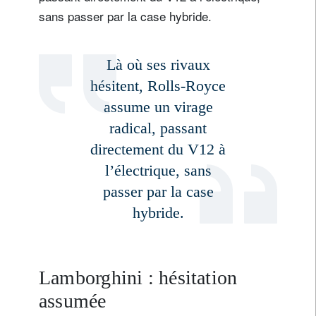
sans passer par la case hybride.
Là où ses rivaux
hésitent, Rolls-Royce
assume un virage
radical, passant
directement du V12 à
S'inscrire à la newsletter
l’électrique, sans
Email
passer par la case
hybride.
Civilité
Prénom
Lamborghini : hésitation
Nom
assumée