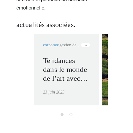
émotionnelle.
actualités associées.
corporate
gestion de patrimoine
Tendances
repense
dans le monde
durabili
de l’art avec
en savoir
Guillaume
23 juin 2025
Cerutti,
Président de
Christie’s
International