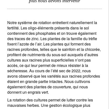
plus nous devons intervenir
Notre système de rotation entretient naturellement la
fertilité. Les oligo-éléments présents dans le sol
contiennent des phosphates et on trouve également
des traces de zinc. Les plantes de la famille du trèfle
fixent l’azote de l’air. Les plantes qui forment des
racines profondes, telles que le sainfoin et la chicorée,
profitent de nutriments du sous-sol auxquels d’autres
cultures aux racines plus superficielles n’ont pas
S'inscrire à la newsletter
accès, ce qui leur permet de mieux résister à la
Email
sécheresse. Au cours de l’été sec de 2022, nous
avons observé que les variétés aux racines profondes
étaient en grande partie intactes. Nous cultivons
également des plantes de couverture, qui nous
Civilité
Prénom
donnent un engrais vert.
La rotation des cultures permet de lutter contre les
mauvaises herbes. Une gestion écologique plus
Nom