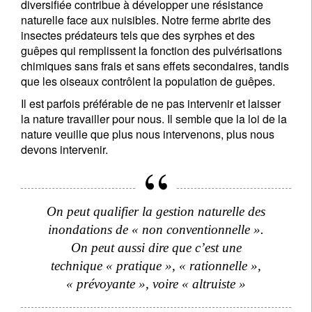
diversifiée contribue à développer une résistance
naturelle face aux nuisibles. Notre ferme abrite des
insectes prédateurs tels que des syrphes et des
Pays de résidence
guêpes qui remplissent la fonction des pulvérisations
chimiques sans frais et sans effets secondaires, tandis
que les oiseaux contrôlent la population de guêpes.
Je ne suis pas résident ou citoyen des Etats-Unis
Il est parfois préférable de ne pas intervenir et laisser
la nature travailler pour nous. Il semble que la loi de la
Vos informations seront utilisées conformément à
nature veuille que plus nous intervenons, plus nous
notre
politique de confidentialité
.
devons intervenir.
S'inscrire
On peut qualifier la gestion naturelle des
inondations de « non conventionnelle ».
On peut aussi dire que c’est une
technique « pratique », « rationnelle »,
« prévoyante », voire « altruiste »