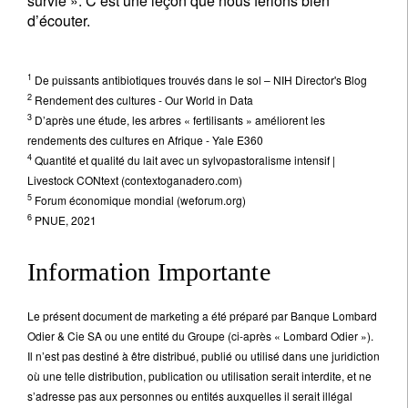
survie ». C’est une leçon que nous ferions bien
d’écouter.
1
De puissants antibiotiques trouvés dans le sol – NIH Director's Blog
2
Rendement des cultures - Our World in Data
3
D’après une étude, les arbres « fertilisants » améliorent les
rendements des cultures en Afrique - Yale E360
4
Quantité et qualité du lait avec un sylvopastoralisme intensif |
Livestock CONtext (contextoganadero.com)
5
Forum économique mondial (weforum.org)
6
PNUE, 2021
Information Importante
Le présent document de marketing a été préparé par Banque Lombard
Odier & Cie SA ou une entité du Groupe (ci-après « Lombard Odier »).
Il n’est pas destiné à être distribué, publié ou utilisé dans une juridiction
où une telle distribution, publication ou utilisation serait interdite, et ne
s’adresse pas aux personnes ou entités auxquelles il serait illégal