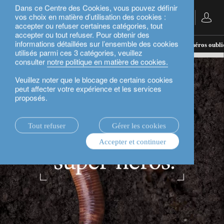
Dans ce Centre des Cookies, vous pouvez définir
vos choix en matière d’utilisation des cookies :
Français
accepter ou refuser certaines catégories, tout
accepter ou tout refuser. Pour obtenir des
informations détaillées sur l’ensemble des cookies
actualités.
rethink sustainability
Le sol : super-héros oubli
utilisés parmi ces 3 catégories, veuillez
consulter
notre politique en matière de cookies.
Veuillez noter que le blocage de certains cookies
peut affecter votre expérience et les services
proposés.
Tout refuser
Gérer les cookies
Accepter et continuer