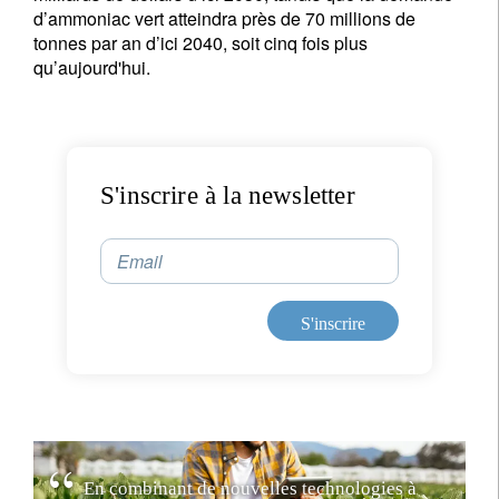
d’ammoniac vert atteindra près de 70 millions de
tonnes par an d’ici 2040, soit cinq fois plus
qu’aujourd'hui.
S'inscrire à la newsletter
Email
S'inscrire
E
n
c
o
m
b
i
n
a
n
t
d
e
n
o
u
v
e
l
l
e
s
t
e
c
h
n
o
l
o
g
i
e
s
à