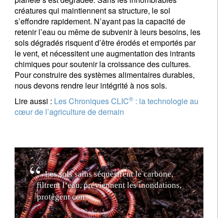
créatures qui maintiennent sa structure, le sol
s’effondre rapidement. N’ayant pas la capacité de
retenir l’eau ou même de subvenir à leurs besoins, les
sols dégradés risquent d’être érodés et emportés par
le vent, et nécessitent une augmentation des intrants
chimiques pour soutenir la croissance des cultures.
Pour construire des systèmes alimentaires durables,
nous devons rendre leur intégrité à nos sols.
®
Lire aussi :
Les Chroniques CLIC
: la technologie au
cœur de l’agriculture de demain
L
e
s
s
o
l
s
s
a
i
n
s
s
é
q
u
e
s
t
r
e
n
t
l
e
c
a
r
b
o
n
e
,
f
i
l
t
r
e
n
t
l
’
e
a
u
,
p
r
é
v
i
e
n
n
e
n
t
l
e
s
i
n
o
n
d
a
t
i
o
n
s
,
p
r
o
t
è
g
e
n
t
c
o
n
t
r
e
l
a
s
é
c
h
e
r
e
s
s
e
,
a
l
i
m
e
n
t
e
n
t
l
e
s
p