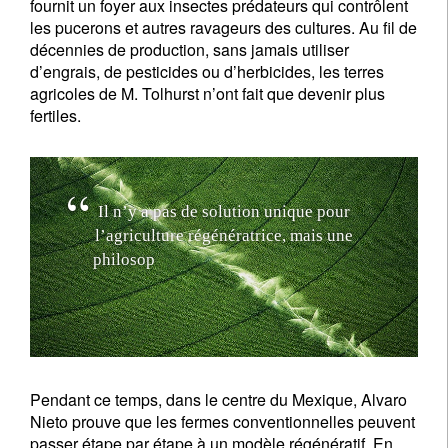
fournit un foyer aux insectes prédateurs qui contrôlent
les pucerons et autres ravageurs des cultures. Au fil de
décennies de production, sans jamais utiliser
d’engrais, de pesticides ou d’herbicides, les terres
agricoles de M. Tolhurst n’ont fait que devenir plus
fertiles.
I
l
n
’
y
a
p
a
s
d
e
s
o
l
u
t
i
o
n
u
n
i
q
u
e
p
o
u
r
l
’
a
g
r
i
c
u
l
t
u
r
e
r
é
g
é
n
é
r
a
t
r
i
c
e
,
m
a
i
s
u
n
e
p
h
i
l
o
s
o
p
h
i
e
c
o
m
m
u
n
e
,
q
u
i
c
o
n
s
i
s
t
e
à
t
r
a
v
a
i
l
l
Pendant ce temps, dans le centre du Mexique, Alvaro
Nieto prouve que les fermes conventionnelles peuvent
passer étape par étape à un modèle régénératif. En