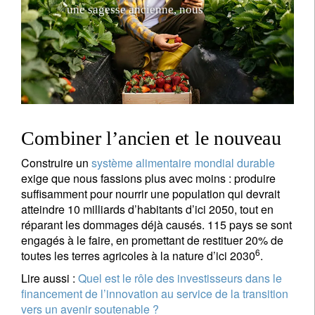
u
n
e
s
a
g
e
s
s
e
a
n
c
i
e
n
n
e
,
n
o
u
s
p
o
u
v
o
n
s
r
é
a
p
p
r
e
n
d
r
e
à
v
i
v
r
e
e
n
h
a
r
Combiner l’ancien et le nouveau
Construire un
système alimentaire mondial durable
exige que nous fassions plus avec moins : produire
suffisamment pour nourrir une population qui devrait
atteindre 10 milliards d’habitants d’ici 2050, tout en
réparant les dommages déjà causés. 115 pays se sont
engagés à le faire, en promettant de restituer 20% de
6
toutes les terres agricoles à la nature d’ici 2030
.
Lire aussi :
Quel est le rôle des investisseurs dans le
financement de l’innovation au service de la transition
vers un avenir soutenable ?