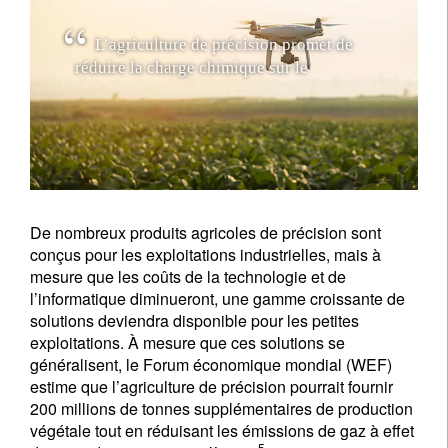
L
’
a
g
r
i
c
u
l
t
u
r
e
d
e
p
r
é
c
i
s
i
o
n
p
r
o
m
e
t
d
e
r
é
d
u
i
r
e
l
a
c
h
a
r
g
e
c
h
i
m
i
q
u
e
s
u
r
l
e
s
o
l
,
m
a
i
s
l
e
s
e
c
t
e
u
r
a
g
r
i
c
o
l
e
c
h
e
r
c
De nombreux produits agricoles de précision sont
conçus pour les exploitations industrielles, mais à
mesure que les coûts de la technologie et de
l’informatique diminueront, une gamme croissante de
solutions deviendra disponible pour les petites
exploitations. À mesure que ces solutions se
généralisent, le Forum économique mondial (WEF)
estime que l’agriculture de précision pourrait fournir
200 millions de tonnes supplémentaires de production
végétale tout en réduisant les émissions de gaz à effet
5