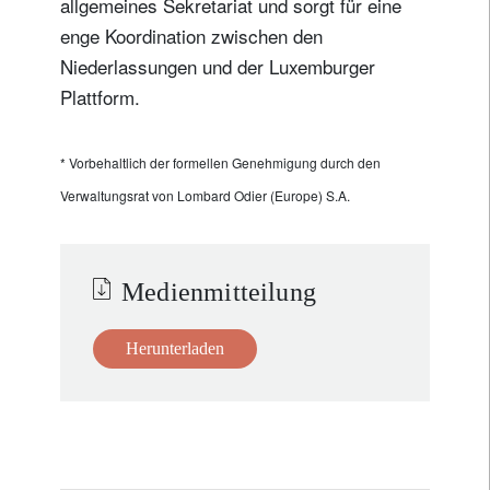
allgemeines Sekretariat und sorgt für eine
enge Koordination zwischen den
Niederlassungen und der Luxemburger
Titel
Vorname
Plattform.
Name
* Vorbehaltlich der formellen Genehmigung durch den
Verwaltungsrat von Lombard Odier (Europe) S.A.
Wohnsitzland
Medienmitteilung
Ich bin weder in den USA wohnhaft noch bin ich US-Bürger
Ihre Informationen werden in Übereinstimmung
Herunterladen
mit unserer
Datenschutzerklärung verwendet
.
registrieren