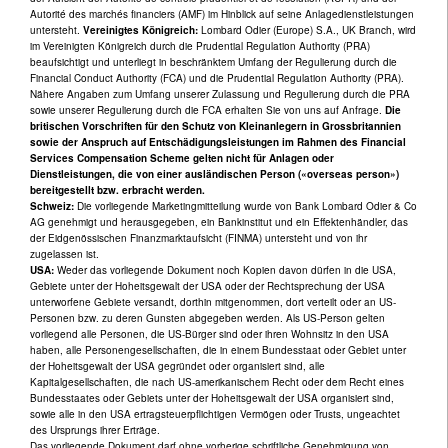
Autorité des marchés financiers (AMF) im Hinblick auf seine Anlagedienstleistungen
untersteht.
Vereinigtes Königreich:
Lombard Odier (Europe) S.A., UK Branch, wird
im Vereinigten Königreich durch die Prudential Regulation Authority (PRA)
beaufsichtigt und unterliegt in beschränktem Umfang der Regulierung durch die
Financial Conduct Authority (FCA) und die Prudential Regulation Authority (PRA).
Nähere Angaben zum Umfang unserer Zulassung und Regulierung durch die PRA
sowie unserer Regulierung durch die FCA erhalten Sie von uns auf Anfrage.
Die
britischen Vorschriften für den Schutz von Kleinanlegern in Grossbritannien
sowie der Anspruch auf Entschädigungsleistungen im Rahmen des Financial
Services Compensation Scheme gelten nicht für Anlagen oder
Dienstleistungen, die von einer ausländischen Person («overseas person»)
bereitgestellt bzw. erbracht werden.
Schweiz:
Die vorliegende Marketingmitteilung wurde von Bank Lombard Odier & Co
AG genehmigt und herausgegeben, ein Bankinstitut und ein Effektenhändler, das
der Eidgenössischen Finanzmarktaufsicht (FINMA) untersteht und von ihr
zugelassen ist.
USA:
Weder das vorliegende Dokument noch Kopien davon dürfen in die USA,
Gebiete unter der Hoheitsgewalt der USA oder der Rechtsprechung der USA
unterworfene Gebiete versandt, dorthin mitgenommen, dort verteilt oder an US-
Personen bzw. zu deren Gunsten abgegeben werden. Als US-Person gelten
vorliegend alle Personen, die US-Bürger sind oder ihren Wohnsitz in den USA
haben, alle Personengesellschaften, die in einem Bundesstaat oder Gebiet unter
der Hoheitsgewalt der USA gegründet oder organisiert sind, alle
Kapitalgesellschaften, die nach US-amerikanischem Recht oder dem Recht eines
Bundesstaates oder Gebiets unter der Hoheitsgewalt der USA organisiert sind,
sowie alle in den USA ertragsteuerpflichtigen Vermögen oder Trusts, ungeachtet
des Ursprungs ihrer Erträge.
Das vorliegende Dokument darf ohne vorherige schriftliche Genehmigung von