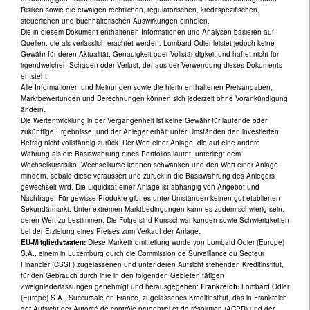
Risiken sowie die etwaigen rechtlichen, regulatorischen, kreditspezifischen,
steuerlichen und buchhalterischen Auswirkungen einholen.
Die in diesem Dokument enthaltenen Informationen und Analysen basieren auf
Quellen, die als verlässlich erachtet werden. Lombard Odier leistet jedoch keine
Gewähr für deren Aktualität, Genauigkeit oder Vollständigkeit und haftet nicht für
irgendwelchen Schaden oder Verlust, der aus der Verwendung dieses Dokuments
entsteht.
Alle Informationen und Meinungen sowie die hierin enthaltenen Preisangaben,
Marktbewertungen und Berechnungen können sich jederzeit ohne Vorankündigung
ändern.
Die Wertentwicklung in der Vergangenheit ist keine Gewähr für laufende oder
zukünftige Ergebnisse, und der Anleger erhält unter Umständen den investierten
Betrag nicht vollständig zurück. Der Wert einer Anlage, die auf eine andere
Währung als die Basiswährung eines Portfolios lautet, unterliegt dem
Wechselkursrisiko. Wechselkurse können schwanken und den Wert einer Anlage
mindern, sobald diese veräussert und zurück in die Basiswährung des Anlegers
gewechselt wird. Die Liquidität einer Anlage ist abhängig von Angebot und
Nachfrage. Für gewisse Produkte gibt es unter Umständen keinen gut etablierten
Sekundärmarkt. Unter extremen Marktbedingungen kann es zudem schwierig sein,
deren Wert zu bestimmen. Die Folge sind Kursschwankungen sowie Schwierigkeiten
bei der Erzielung eines Preises zum Verkauf der Anlage.
EU-Mitgliedstaaten:
Diese Marketingmitteilung wurde von Lombard Odier (Europe)
S.A., einem in Luxemburg durch die Commission de Surveillance du Secteur
Financier (CSSF) zugelassenen und unter deren Aufsicht stehenden Kreditinstitut,
für den Gebrauch durch ihre in den folgenden Gebieten tätigen
Zweigniederlassungen genehmigt und herausgegeben:
Frankreich:
Lombard Odier
(Europe) S.A., Succursale en France, zugelassenes Kreditinstitut, das in Frankreich
der Aufsicht der Autorité de contrôle prudentiel et de résolution (ACPR) und der