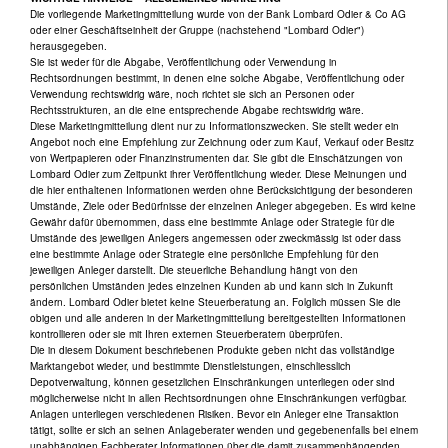
Die vorliegende Marketingmitteilung wurde von der Bank Lombard Odier & Co AG
oder einer Geschäftseinheit der Gruppe (nachstehend "Lombard Odier")
herausgegeben.
Sie ist weder für die Abgabe, Veröffentlichung oder Verwendung in
Rechtsordnungen bestimmt, in denen eine solche Abgabe, Veröffentlichung oder
Verwendung rechtswidrig wäre, noch richtet sie sich an Personen oder
Rechtsstrukturen, an die eine entsprechende Abgabe rechtswidrig wäre.
Diese Marketingmitteilung dient nur zu Informationszwecken. Sie stellt weder ein
Angebot noch eine Empfehlung zur Zeichnung oder zum Kauf, Verkauf oder Besitz
von Wertpapieren oder Finanzinstrumenten dar. Sie gibt die Einschätzungen von
Lombard Odier zum Zeitpunkt ihrer Veröffentlichung wieder. Diese Meinungen und
die hier enthaltenen Informationen werden ohne Berücksichtigung der besonderen
Umstände, Ziele oder Bedürfnisse der einzelnen Anleger abgegeben. Es wird keine
Gewähr dafür übernommen, dass eine bestimmte Anlage oder Strategie für die
Umstände des jeweiligen Anlegers angemessen oder zweckmässig ist oder dass
eine bestimmte Anlage oder Strategie eine persönliche Empfehlung für den
jeweiligen Anleger darstellt. Die steuerliche Behandlung hängt von den
persönlichen Umständen jedes einzelnen Kunden ab und kann sich in Zukunft
ändern. Lombard Odier bietet keine Steuerberatung an. Folglich müssen Sie die
obigen und alle anderen in der Marketingmitteilung bereitgestellten Informationen
kontrollieren oder sie mit Ihren externen Steuerberatern überprüfen.
Die in diesem Dokument beschriebenen Produkte geben nicht das vollständige
Marktangebot wieder, und bestimmte Dienstleistungen, einschliesslich
Depotverwaltung, können gesetzlichen Einschränkungen unterliegen oder sind
möglicherweise nicht in allen Rechtsordnungen ohne Einschränkungen verfügbar.
Anlagen unterliegen verschiedenen Risiken. Bevor ein Anleger eine Transaktion
tätigt, sollte er sich an seinen Anlageberater wenden und gegebenenfalls bei einem
unabhängigen Fachberater Informationen über die damit zusammenhängenden