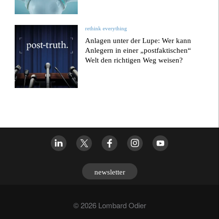
rethink everything
Anlagen unter der Lupe: Wer kann
Anlegern in einer „postfaktischen“
Welt den richtigen Weg weisen?
newsletter
© 2026 Lombard Odier