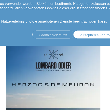
kies verwendet werden: Sie können bestimmte Kategorien zulassen o
tionen zu allen verwendeten Cookies dieser drei Kategorien finden Si
r Nutzererlebnis und die angebotenen Dienste beeinträchtigen kann.
den architekturwettbewerb für den neuen weltweiten Hauptsitz von Lombard Od
Cookies verwalten
Akzeptieren und fo
ungsmandat.
Anlageverwaltung mit Beratungsmandat.
.