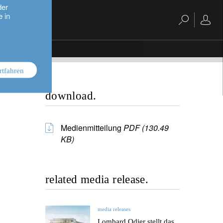
der
e in
ier in Bellevue
rtfahren
download.
Medienmitteilung
PDF (130.49
KB)
related media release.
media releases
Lombard Odier stellt das