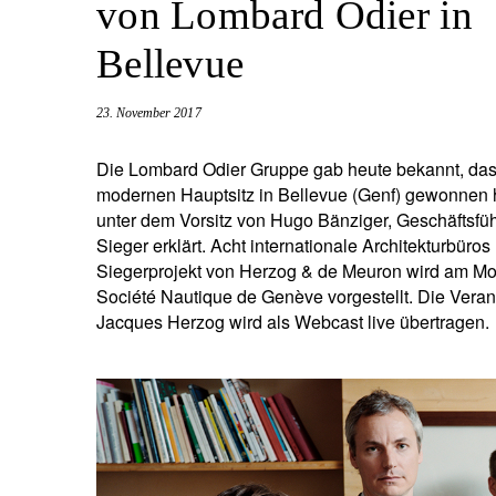
von Lombard Odier in
Unternehmer.
Nahen Osten.
Bellevue
brazil.
23. November 2017
Die Lombard Odier Gruppe gab heute bekannt, das
modernen Hauptsitz in Bellevue (Genf) gewonnen h
unter dem Vorsitz von Hugo Bänziger, Geschäftsfü
Sieger erklärt. Acht internationale Architekturbür
Siegerprojekt von Herzog & de Meuron wird am Mo
Société Nautique de Genève vorgestellt. Die Vera
Jacques Herzog wird als Webcast live übertragen.