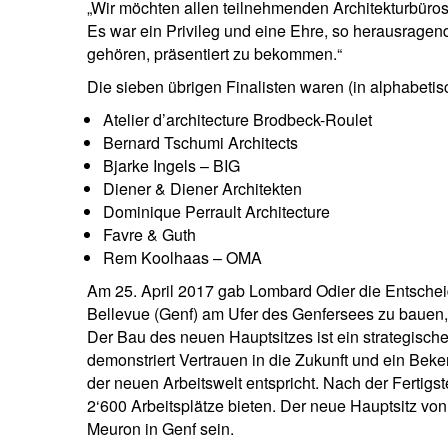
„Wir möchten allen teilnehmenden Architekturbüros
Es war ein Privileg und eine Ehre, so herausragend
gehören, präsentiert zu bekommen.“
Die sieben übrigen Finalisten waren (in alphabetis
Atelier d’architecture Brodbeck-Roulet
Bernard Tschumi Architects
Bjarke Ingels – BIG
Diener & Diener Architekten
Dominique Perrault Architecture
Favre & Guth
Rem Koolhaas – OMA
Am 25. April 2017 gab Lombard Odier die Entschei
Bellevue (Genf) am Ufer des Genfersees zu bauen,
Der Bau des neuen Hauptsitzes ist ein strategische
demonstriert Vertrauen in die Zukunft und ein Beken
der neuen Arbeitswelt entspricht. Nach der Fertig
2‘600 Arbeitsplätze bieten. Der neue Hauptsitz vo
Meuron in Genf sein.