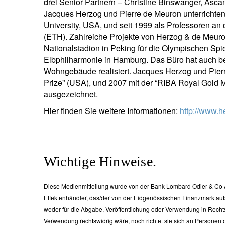
drei Senior Partnern – Christine Binswanger, Asca
Jacques Herzog und Pierre de Meuron unterrichten
University, USA, und seit 1999 als Professoren a
(ETH). Zahlreiche Projekte von Herzog & de Meuro
Nationalstadion in Peking für die Olympischen Spi
Elbphilharmonie in Hamburg. Das Büro hat auch bed
Wohngebäude realisiert. Jacques Herzog und Pierr
Prize” (USA), und 2007 mit der “RIBA Royal Gold 
ausgezeichnet.
Hier finden Sie weitere Informationen:
http://www.
Wichtige Hinweise.
Diese Medienmitteilung wurde von der Bank Lombard Odier & Co A
Effektenhändler, das/der von der Eidgenössischen Finanzmarktaufsich
weder für die Abgabe, Veröffentlichung oder Verwendung in Recht
Verwendung rechtswidrig wäre, noch richtet sie sich an Personen 