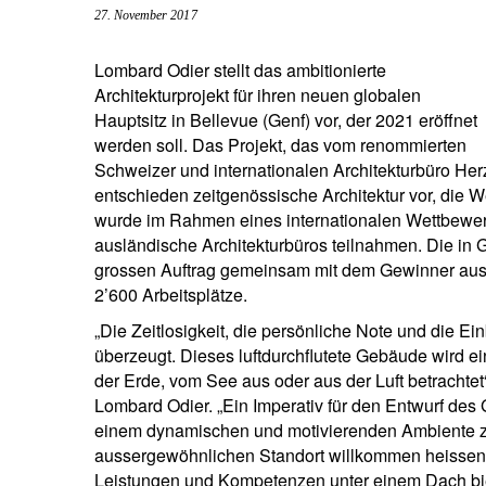
27. November 2017
Unternehmer.
Nahen Osten.
brazil.
Lombard Odier stellt das ambitionierte
Architekturprojekt für ihren neuen globalen
Hauptsitz in Bellevue (Genf) vor, der 2021 eröffnet
werden soll. Das Projekt, das vom renommierten
Schweizer und internationalen Architekturbüro Her
entschieden zeitgenössische Architektur vor, die W
wurde im Rahmen eines internationalen Wettbewer
ausländische Architekturbüros teilnahmen. Die in 
grossen Auftrag gemeinsam mit dem Gewinner ausf
2’600 Arbeitsplätze.
„Die Zeitlosigkeit, die persönliche Note und die E
überzeugt. Dieses luftdurchflutete Gebäude wird e
der Erde, vom See aus oder aus der Luft betrachtet“
Lombard Odier. „Ein Imperativ für den Entwurf des 
einem dynamischen und motivierenden Ambiente z
aussergewöhnlichen Standort willkommen heissen, d
Leistungen und Kompetenzen unter einem Dach bie