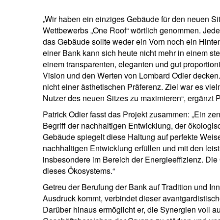
„Wir haben ein einziges Gebäude für den neuen Si
Wettbewerbs „One Roof“ wörtlich genommen. Jede
das Gebäude sollte weder ein Vorn noch ein Hinten
einer Bank kann sich heute nicht mehr in einem st
einem transparenten, eleganten und gut proportioni
Vision und den Werten von Lombard Odier decken.
nicht einer ästhetischen Präferenz. Ziel war es v
Nutzer des neuen Sitzes zu maximieren“, ergänzt 
Patrick Odier fasst das Projekt zusammen: „Ein ze
Begriff der nachhaltigen Entwicklung, der ökologisc
Gebäude spiegelt diese Haltung auf perfekte Weis
nachhaltigen Entwicklung erfüllen und mit den leis
insbesondere im Bereich der Energieeffizienz. Die 
dieses Ökosystems.“
Getreu der Berufung der Bank auf Tradition und In
Ausdruck kommt, verbindet dieser avantgardistische 
Darüber hinaus ermöglicht er, die Synergien voll