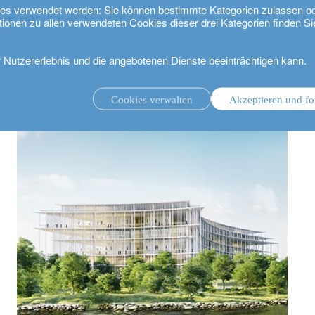
kies verwendet werden: Sie können bestimmte Kategorien zulassen o
tionen zu allen verwendeten Cookies dieser drei Kategorien finden Si
r Nutzererlebnis und die angebotenen Dienste beeinträchtigen kann.
itekturprojekt für ihren neuen globalen Hauptsitz in Bellevue vor
Cookies verwalten
Akzeptieren und fo
ungsmandat.
Anlageverwaltung mit Beratungsmandat.
.