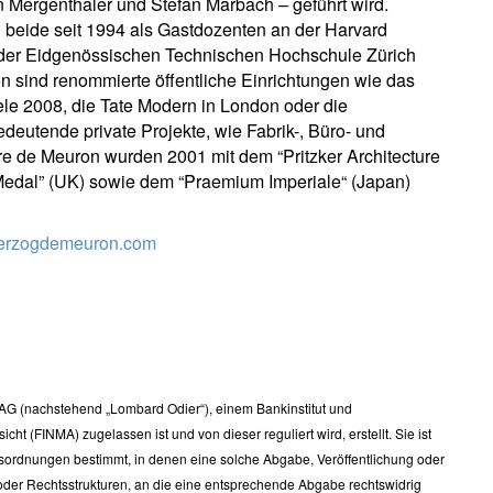
n Mergenthaler und Stefan Marbach – geführt wird.
 beide seit 1994 als Gastdozenten an der Harvard
n der Eidgenössischen Technischen Hochschule Zürich
n sind renommierte öffentliche Einrichtungen wie das
ele 2008, die Tate Modern in London oder die
eutende private Projekte, wie Fabrik-, Büro- und
e de Meuron wurden 2001 mit dem “Pritzker Architecture
Medal” (UK) sowie dem “Praemium Imperiale“ (Japan)
herzogdemeuron.com
G (nachstehend „Lombard Odier“), einem Bankinstitut und
t (FINMA) zugelassen ist und von dieser reguliert wird, erstellt. Sie ist
sordnungen bestimmt, in denen eine solche Abgabe, Veröffentlichung oder
oder Rechtsstrukturen, an die eine entsprechende Abgabe rechtswidrig