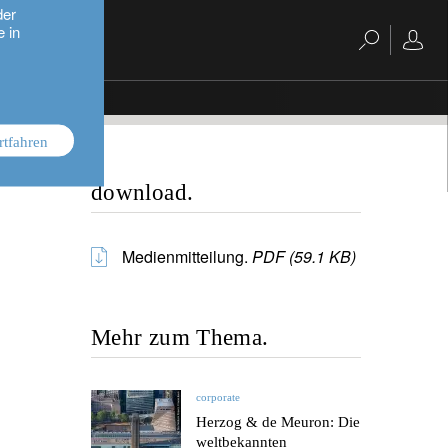
der
e in
rtfahren
download.
Medienmitteilung.
PDF (59.1 KB)
Mehr zum Thema.
corporate
Herzog & de Meuron: Die
weltbekannten