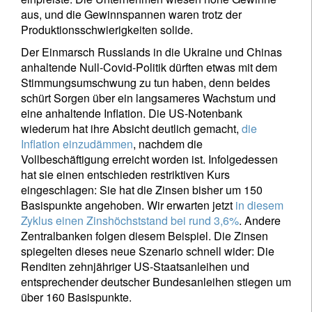
aus, und die Gewinnspannen waren trotz der
Produktionsschwierigkeiten solide.
Der Einmarsch Russlands in die Ukraine und Chinas
anhaltende Null-Covid-Politik dürften etwas mit dem
Stimmungsumschwung zu tun haben, denn beides
schürt Sorgen über ein langsameres Wachstum und
eine anhaltende Inflation. Die US-Notenbank
wiederum hat ihre Absicht deutlich gemacht,
die
Inflation einzudämmen
, nachdem die
Vollbeschäftigung erreicht worden ist. Infolgedessen
hat sie einen entschieden restriktiven Kurs
eingeschlagen: Sie hat die Zinsen bisher um 150
Basispunkte angehoben. Wir erwarten jetzt
in diesem
Zyklus einen Zinshöchststand bei rund 3,6%
. Andere
Zentralbanken folgen diesem Beispiel. Die Zinsen
spiegelten dieses neue Szenario schnell wider: Die
Renditen zehnjähriger US-Staatsanleihen und
entsprechender deutscher Bundesanleihen stiegen um
über 160 Basispunkte.