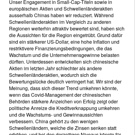
Unser Engagement in Small-Cap-Titeln sowie in
europäischen Aktien und Schwellenländeraktien
ausserhalb Chinas haben wir reduziert. Während
Schwellenländeraktien im Vergleich zu anderen
Regionen weiterhin attraktiv bewertet sind, haben sich
die Aussichten für die Region eingetrübt. Grund dafür
sind ein stärkerer US-Dollar, eine hohe Inflation und
restriktivere Finanzierungsbedingungen, die das
Wachstum und die Unternehmensgewinne belasten
dürften. Unterdessen entwickelten sich chinesische
Aktien im letzten Jahr schlechter als andere
Schwellenländeraktien, wodurch sich die
Newsletter abonnieren
Bewertungslücke deutlich verringert hat. Wir sind der
Meinung, dass sich dieser Trend umkehren könnte,
Email
wenn das Covid-Management der chinesischen
Behörden stärkere Anzeichen von Erfolg zeigt oder
politische Anreize die Kreditverknappung umkehren
und die Wachstums- und Gewinnaussichten
Titel
Vorname
verbessern. China gehört zu den wenigen
Schwellenländern, welche die Zinsen senken statt
erhöhen, und bei den derzeitigen Niveaus könnte für