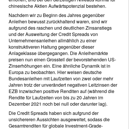
Name
chinesische Aktien Aufwärtspotenzial bestehen.
Nachdem wir zu Beginn des Jahres gegenüber
Wohnsitzland
Anleihen bewusst zurückhaltend waren, sind wir
aufgrund des raschen und deutlichen Zinsanstiegs
und der Ausweitung der Credit Spreads von
Ich bin weder in den USA wohnhaft noch bin ich US-Bürger
Unternehmensanleihen allmählich zu einer
konstruktiveren Haltung gegenüber dieser
Anlageklasse übergegangen. Die Anleihemärkte
Ihre Informationen werden in Übereinstimmung
preisen nun einen Grossteil der bevorstehenden US-
mit unserer
Datenschutzerklärung verwendet
.
Zinserhöhungen ein. Eine ähnliche Dynamik ist in
Europa zu beobachten. Hier weisen deutsche
registrieren
Bundesanleihen mit Laufzeiten von zwei oder mehr
Jahren trotz der unverändert negativen Leitzinsen der
EZB inzwischen positive Renditen auf (während die
Rendite für Laufzeiten von bis zu 20 Jahren im
Dezember 2021 noch bei null oder darunter lag).
Die Credit Spreads haben sich aufgrund der
unsichereren Aussichten ausgeweitet, sodass die
Gesamtrenditen für globale Investment-Grade-