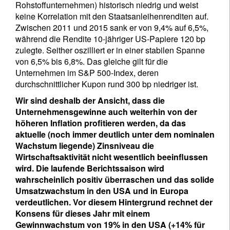
Rohstoffunternehmen) historisch niedrig und weist
keine Korrelation mit den Staatsanleihenrenditen auf.
Country of residence
Zwischen 2011 und 2015 sank er von 9,4% auf 6,5%,
während die Rendite 10-jähriger US-Papiere 120 bp
zulegte. Seither oszilliert er in einer stabilen Spanne
I'm not an US citizen*
von 6,5% bis 6,8%. Das gleiche gilt für die
Unternehmen im S&P 500-Index, deren
Ihre Informationen werden in Übereinstimmung
durchschnittlicher Kupon rund 300 bp niedriger ist.
mit unserer
Datenschutzerklärung verwendet
.
Wir sind deshalb der Ansicht, dass die
Unternehmensgewinne auch weiterhin von der
Registrieren
höheren Inflation profitieren werden, da das
aktuelle (noch immer deutlich unter dem nominalen
Wachstum liegende) Zinsniveau die
Wirtschaftsaktivität nicht wesentlich beeinflussen
wird. Die laufende Berichtssaison wird
wahrscheinlich positiv überraschen und das solide
Umsatzwachstum in den USA und in Europa
verdeutlichen. Vor diesem Hintergrund rechnet der
Konsens für dieses Jahr mit einem
Gewinnwachstum von 19% in den USA (+14% für