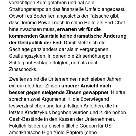
vorsichtigen Kurs gefahren und hat sein
Straffungstempo an das finanzielle Umfeld angepasst.
Obwohl es Bedenken angesichts der Tatsache gibt,
dass Jerome Powell noch in seine Rolle als Fed-Chef
hineinwachsen muss,
erwarten wir für die
kommenden Quartale keine dramatische Änderung
der Geldpolitik der Fed
. Damit stellt sich die
Sachlage ganz anders dar als in vergangenen
Straffungszyklen, in denen die Zinserhöhungen
Schlag auf Schlag erfolgten, und als nach
Zinsschocks.
Newsletter abonnieren
Zweitens sind die Unternehmen nach sieben Jahren
Email
extrem niedriger Zinsen
unserer Ansicht nach
besser gegen steigende Zinsen gewappnet
. Hierfür
sprechen zwei Argumente: 1. die überwiegend
festverzinslichen und langfristigen Anleihen, die im
Title
First Name
letzten Kreditzyklus begeben wurden und 2. die hohen
Cash-Bestände in den Kassen der Unternehmen.
Folglich ist der durchschnittliche Coupon für US-
Last Name
amerikanische High-Yield-Papiere (ohne