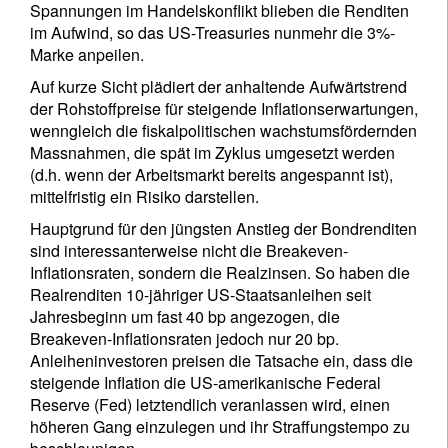
Spannungen im Handelskonflikt blieben die Renditen
im Aufwind, so das US-Treasuries nunmehr die 3%-
Marke anpeilen.
Auf kurze Sicht plädiert der anhaltende Aufwärtstrend
der Rohstoffpreise für steigende Inflationserwartungen,
wenngleich die fiskalpolitischen wachstumsfördernden
Massnahmen, die spät im Zyklus umgesetzt werden
(d.h. wenn der Arbeitsmarkt bereits angespannt ist),
mittelfristig ein Risiko darstellen.
Hauptgrund für den jüngsten Anstieg der Bondrenditen
sind interessanterweise nicht die Breakeven-
Inflationsraten, sondern die Realzinsen. So haben die
Realrenditen 10-jähriger US-Staatsanleihen seit
Jahresbeginn um fast 40 bp angezogen, die
Breakeven-Inflationsraten jedoch nur 20 bp.
Anleiheninvestoren preisen die Tatsache ein, dass die
steigende Inflation die US-amerikanische Federal
Reserve (Fed) letztendlich veranlassen wird, einen
höheren Gang einzulegen und ihr Straffungstempo zu