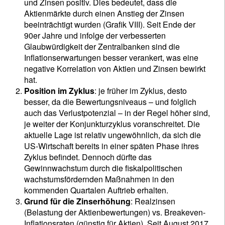
und Zinsen positiv. Dies bedeutet, dass die
Aktienmärkte durch einen Anstieg der Zinsen
beeinträchtigt wurden (Grafik VIII). Seit Ende der
90er Jahre und infolge der verbesserten
Glaubwürdigkeit der Zentralbanken sind die
Inflationserwartungen besser verankert, was eine
negative Korrelation von Aktien und Zinsen bewirkt
hat.
Position im Zyklus
: je früher im Zyklus, desto
besser, da die Bewertungsniveaus – und folglich
auch das Verlustpotenzial – in der Regel höher sind,
je weiter der Konjunkturzyklus voranschreitet. Die
aktuelle Lage ist relativ ungewöhnlich, da sich die
US-Wirtschaft bereits in einer späten Phase ihres
Zyklus befindet. Dennoch dürfte das
Gewinnwachstum durch die fiskalpolitischen
wachstumsfördernden Maßnahmen in den
kommenden Quartalen Auftrieb erhalten.
Grund für die Zinserhöhung
: Realzinsen
(Belastung der Aktienbewertungen) vs. Breakeven-
Inflationsraten (günstig für Aktien). Seit August 2017