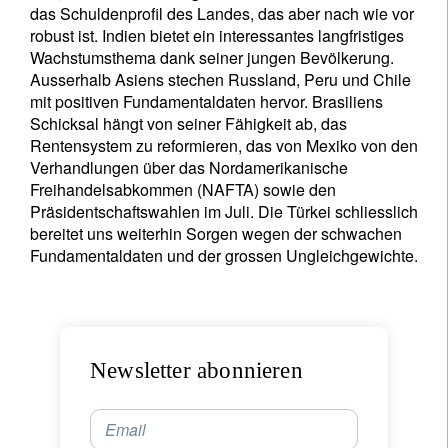
I'm not an US citizen*
das Schuldenprofil des Landes, das aber nach wie vor
robust ist. Indien bietet ein interessantes langfristiges
Ihre Informationen werden in Übereinstimmung
Wachstumsthema dank seiner jungen Bevölkerung.
Ausserhalb Asiens stechen Russland, Peru und Chile
mit unserer
Datenschutzerklärung verwendet
.
mit positiven Fundamentaldaten hervor. Brasiliens
Schicksal hängt von seiner Fähigkeit ab, das
Registrieren
Rentensystem zu reformieren, das von Mexiko von den
Verhandlungen über das Nordamerikanische
Freihandelsabkommen (NAFTA) sowie den
Präsidentschaftswahlen im Juli. Die Türkei schliesslich
bereitet uns weiterhin Sorgen wegen der schwachen
Fundamentaldaten und der grossen Ungleichgewichte.
Newsletter abonnieren
Email