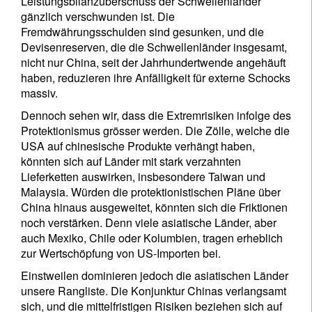
Leistungsbilanzüberschuss der Schwellenländer
gänzlich verschwunden ist. Die
Fremdwährungsschulden sind gesunken, und die
Devisenreserven, die die Schwellenländer insgesamt,
nicht nur China, seit der Jahrhundertwende angehäuft
haben, reduzieren ihre Anfälligkeit für externe Schocks
Newsletter abonnieren
massiv.
Email
Dennoch sehen wir, dass die Extremrisiken infolge des
Protektionismus grösser werden. Die Zölle, welche die
USA auf chinesische Produkte verhängt haben,
könnten sich auf Länder mit stark verzahnten
Title
First Name
Lieferketten auswirken, insbesondere Taiwan und
Malaysia. Würden die protektionistischen Pläne über
China hinaus ausgeweitet, könnten sich die Friktionen
Last Name
noch verstärken. Denn viele asiatische Länder, aber
auch Mexiko, Chile oder Kolumbien, tragen erheblich
zur Wertschöpfung von US-Importen bei.
Country of residence
Einstweilen dominieren jedoch die asiatischen Länder
unsere Rangliste. Die Konjunktur Chinas verlangsamt
sich, und die mittelfristigen Risiken beziehen sich auf