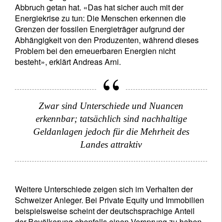
Abbruch getan hat. «Das hat sicher auch mit der
Newsletter abonnieren
Energiekrise zu tun: Die Menschen erkennen die
Grenzen der fossilen Energieträger aufgrund der
Email
Abhängigkeit von den Produzenten, während dieses
Problem bei den erneuerbaren Energien nicht
besteht», erklärt Andreas Arni.
Titel
Vorname
Zwar sind Unterschiede und Nuancen
Name
erkennbar; tatsächlich sind nachhaltige
Geldanlagen jedoch für die Mehrheit des
Wohnsitzland
Landes attraktiv
Ich bin weder in den USA wohnhaft noch bin ich US-Bürger
Weitere Unterschiede zeigen sich im Verhalten der
Schweizer Anleger. Bei Private Equity und Immobilien
Ihre Informationen werden in Übereinstimmung
beispielsweise scheint der deutschsprachige Anteil
mit unserer
Datenschutzerklärung verwendet
.
der Bevölkerung ebenfalls einen Vorsprung zu haben.