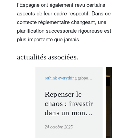
l’Espagne ont également revu certains
Je ne suis pas résident ou citoyen des Etats-Unis
aspects de leur cadre respectif. Dans ce
Vos informations seront utilisées conformément à
contexte réglementaire changeant, une
notre
politique de confidentialité
.
planification successorale rigoureuse est
plus importante que jamais.
s'inscrire
actualités associées.
rethink everything
géopolitique
Repenser le
banque 
chaos : investir
en savoir
dans un monde
multipolaire
24 octobre 2025