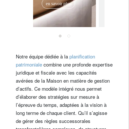
banque
en savoir plus
au mon
28 mars 202
deux
catégor
Eurom
Awards
Notre équipe dédiée à la
planification
patrimoniale
combine une profonde expertise
juridique et fiscale avec les capacités
avérées de la Maison en matière de gestion
d’actifs. Ce modèle intégré nous permet
d’élaborer des stratégies sur mesure à
l’épreuve du temps, adaptées à la vision à
long terme de chaque client. Qu’il s’agisse
de gérer des règles successorales
transfrontalières complexes, de structurer