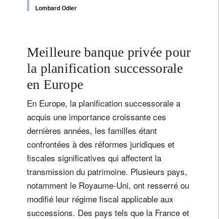
Lombard Odier
Meilleure banque privée pour
la planification successorale
S'inscrire à la newsletter
en Europe
Email
En Europe, la planification successorale a
acquis une importance croissante ces
Civilité
Prénom
dernières années, les familles étant
confrontées à des réformes juridiques et
fiscales significatives qui affectent la
Nom
transmission du patrimoine. Plusieurs pays,
notamment le Royaume-Uni, ont resserré ou
Pays de résidence
modifié leur régime fiscal applicable aux
successions. Des pays tels que la France et