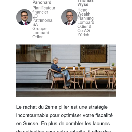
Thomas
Panchard
Wyss
Planificateur
Head
financier
Wealth
LO
Planning
Patrimonia
Lombard
SA
Odier &
Groupe
Co AG
Lombard
Zürich
Odier
Le rachat du 2ème pilier est une stratégie
incontournable pour optimiser votre fiscalité
en Suisse. En plus de combler les lacunes
de cotisation pour votre retraite, il offre des