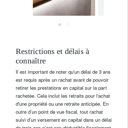
25 janvier 2
de son
S'inscrire à la newsletter
patrim
Email
Civilité
Prénom
Restrictions et délais à
connaître
Nom
Il est important de noter qu'un délai de 3 ans
est requis après un rachat avant de pouvoir
retirer les prestations en capital sur la part
Pays de résidence
rachetée. Cela inclut les retraits pour l'achat
d'une propriété ou une retraite anticipée. En
Je ne suis pas résident ou citoyen des Etats-Unis
outre d’un point de vue fiscal, tout rachat
suivi d’un versement en capital dans un délai
Vos informations seront utilisées conformément à
de trois ans n’est pas déductible fiscalement