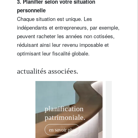
3. Planifier selon votre situation
personnelle
Chaque situation est unique. Les
indépendants et entrepreneurs, par exemple,
peuvent racheter les années non cotisées,
réduisant ainsi leur revenu imposable et
optimisant leur fiscalité globale.
actualités associées.
In the news
Les av
planification
patrimoniale.
d’opter
une ap
en savoir plus
multigé