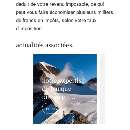
déduit de votre revenu imposable, ce qui
peut vous faire économiser plusieurs milliers
de francs en impôts, selon votre taux
d'imposition.
actualités associées.
corporate
sui
Fiscali
notre expertise
de banque
Suisse 
privée en
change
suisse.
2025
en savoir plus
31 juillet 20